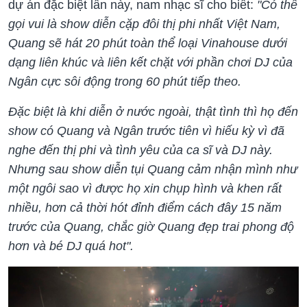
dự án đặc biệt lần này, nam nhạc sĩ cho biết:
"Có thể
gọi vui là show diễn cặp đôi thị phi nhất Việt Nam,
Quang sẽ hát 20 phút toàn thể loại Vinahouse dưới
dạng liên khúc và liên kết chặt với phần chơi DJ của
Ngân cực sôi động trong 60 phút tiếp theo.
Đặc biệt là khi diễn ở nước ngoài, thật tình thì họ đến
show có Quang và Ngân trước tiên vì hiếu kỳ vì đã
nghe đến thị phi và tình yêu của ca sĩ và DJ này.
Nhưng sau show diễn tụi Quang cảm nhận mình như
một ngôi sao vì được họ xin chụp hình và khen rất
nhiều, hơn cả thời hót đỉnh điểm cách đây 15 năm
trước của Quang, chắc giờ Quang đẹp trai phong độ
hơn và bé DJ quá hot".