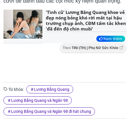
cưới để đánh dấu các cột mốc kỷ niệm quan trọng.
'Tình cũ' Lương Bằng Quang khoe vẻ
đẹp nóng bỏng khó rời mắt tại hậu
trường chụp ảnh, CĐM tấm tắc khen
'đã đến độ chín muồi'
Xem thêm
Theo
TiNi (TH) | Phụ Nữ Sức Khỏe
Từ khóa:
Lương Bằng Quang
Lương Bằng Quang và Ngân 98
Lương Bằng Quang và Ngân 98 đi hát chung