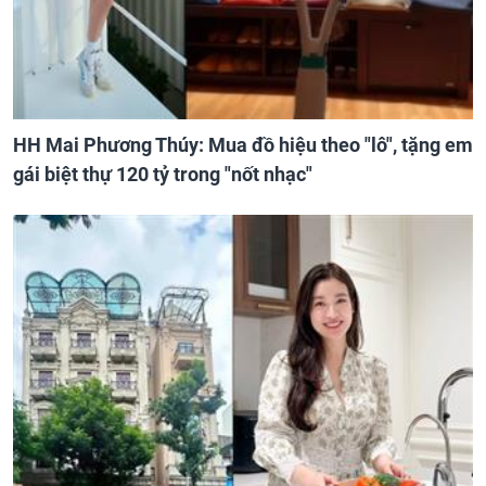
HH Mai Phương Thúy: Mua đồ hiệu theo "lô", tặng em
gái biệt thự 120 tỷ trong "nốt nhạc"