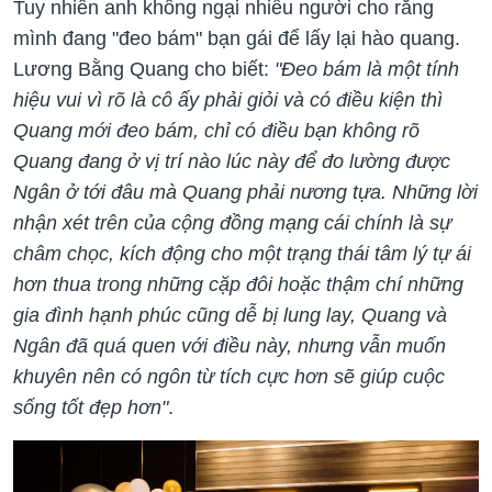
Tuy nhiên anh không ngại nhiều người cho rằng
mình đang "đeo bám" bạn gái để lấy lại hào quang.
Lương Bằng Quang cho biết:
"Đeo bám là một tính
hiệu vui vì rõ là cô ấy phải giỏi và có điều kiện thì
Quang mới đeo bám, chỉ có điều bạn không rõ
Quang đang ở vị trí nào lúc này để đo lường được
Ngân ở tới đâu mà Quang phải nương tựa. Những lời
nhận xét trên của cộng đồng mạng cái chính là sự
châm chọc, kích động cho một trạng thái tâm lý tự ái
hơn thua trong những cặp đôi hoặc thậm chí những
gia đình hạnh phúc cũng dễ bị lung lay, Quang và
Ngân đã quá quen với điều này, nhưng vẫn muốn
khuyên nên có ngôn từ tích cực hơn sẽ giúp cuộc
sống tốt đẹp hơn"
.