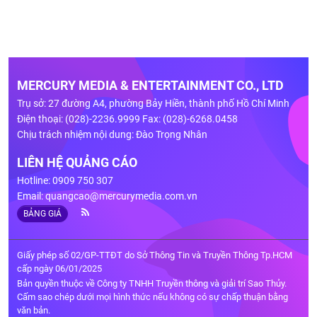
MERCURY MEDIA & ENTERTAINMENT CO., LTD
Trụ sở: 27 đường A4, phường Bảy Hiền, thành phố Hồ Chí Minh
Điện thoại: (028)-2236.9999 Fax: (028)-6268.0458
Chịu trách nhiệm nội dung: Đào Trọng Nhân
LIÊN HỆ QUẢNG CÁO
Hotline: 0909 750 307
Email:
quangcao@mercurymedia.com.vn
BẢNG GIÁ
Giấy phép số 02/GP-TTĐT do Sở Thông Tin và Truyền Thông Tp.HCM
cấp ngày 06/01/2025
Bản quyền thuộc về Công ty TNHH Truyền thông và giải trí Sao Thủy.
Cấm sao chép dưới mọi hình thức nếu không có sự chấp thuận bằng
văn bản.