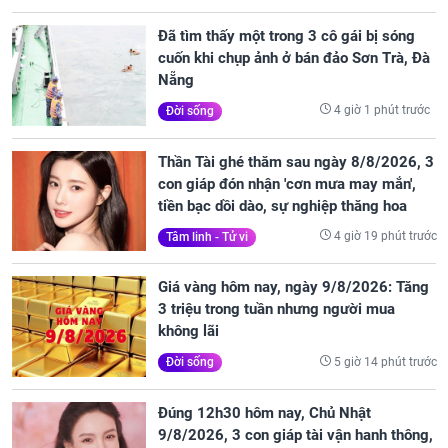
Đã tìm thấy một trong 3 cô gái bị sóng
cuốn khi chụp ảnh ở bán đảo Sơn Trà, Đà
Nẵng
4 giờ 1 phút trước
Đời sống
Thần Tài ghé thăm sau ngày 8/8/2026, 3
con giáp đón nhận 'cơn mưa may mắn',
tiền bạc dồi dào, sự nghiệp thăng hoa
4 giờ 19 phút trước
Tâm linh - Tử vi
Giá vàng hôm nay, ngày 9/8/2026: Tăng
3 triệu trong tuần nhưng người mua
không lãi
5 giờ 14 phút trước
Đời sống
Đúng 12h30 hôm nay, Chủ Nhật
9/8/2026, 3 con giáp tài vận hanh thông,