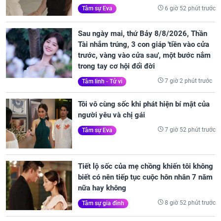
6 giờ 52 phút trước
Tâm sự Eva
Sau ngày mai, thứ Bảy 8/8/2026, Thần
Tài nhắm trúng, 3 con giáp 'tiền vào cửa
trước, vàng vào cửa sau', một bước nắm
trong tay cơ hội đổi đời
7 giờ 2 phút trước
Tâm linh - Tử vi
Tôi vô cùng sốc khi phát hiện bí mật của
người yêu và chị gái
7 giờ 52 phút trước
Tâm sự Eva
Tiết lộ sốc của mẹ chồng khiến tôi không
biết có nên tiếp tục cuộc hôn nhân 7 năm
nữa hay không
8 giờ 52 phút trước
Tâm sự gia đình