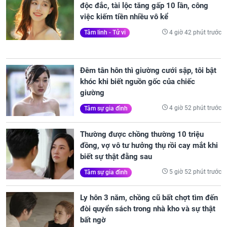
độc đắc, tài lộc tăng gấp 10 lần, công
việc kiếm tiền nhiều vô kể
4 giờ 42 phút trước
Tâm linh - Tử vi
Đêm tân hôn thì giường cưới sập, tôi bật
khóc khi biết nguồn gốc của chiếc
giường
4 giờ 52 phút trước
Tâm sự gia đình
Thường được chồng thường 10 triệu
đồng, vợ vô tư hưởng thụ rồi cay mắt khi
biết sự thật đằng sau
5 giờ 52 phút trước
Tâm sự gia đình
Ly hôn 3 năm, chồng cũ bất chợt tìm đến
đòi quyển sách trong nhà kho và sự thật
bất ngờ