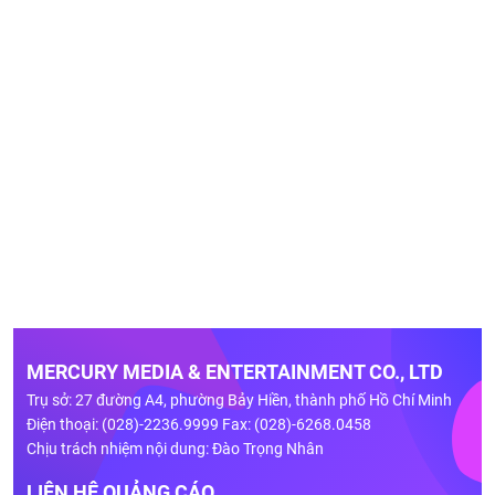
MERCURY MEDIA & ENTERTAINMENT CO., LTD
Trụ sở: 27 đường A4, phường Bảy Hiền, thành phố Hồ Chí Minh
Điện thoại: (028)-2236.9999 Fax: (028)-6268.0458
Chịu trách nhiệm nội dung: Đào Trọng Nhân
LIÊN HỆ QUẢNG CÁO