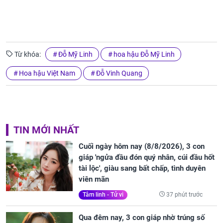
Từ khóa:
Đỗ Mỹ Linh
hoa hậu Đỗ Mỹ Linh
Hoa hậu Việt Nam
Đỗ Vinh Quang
TIN MỚI NHẤT
Cuối ngày hôm nay (8/8/2026), 3 con
giáp 'ngửa đầu đón quý nhân, cúi đầu hốt
tài lộc', giàu sang bất chấp, tình duyên
viên mãn
37 phút trước
Tâm linh - Tử vi
Qua đêm nay, 3 con giáp nhờ trúng số