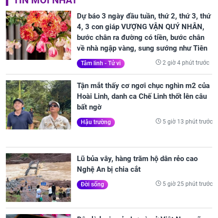
Dự báo 3 ngày đầu tuần, thứ 2, thứ 3, thứ
4, 3 con giáp VƯỢNG VẬN QUÝ NHÂN,
bước chân ra đường có tiền, bước chân
về nhà ngập vàng, sung sướng như Tiên
2 giờ 4 phút trước
Tâm linh - Tử vi
Tận mắt thấy cơ ngơi chục nghìn m2 của
Hoài Linh, danh ca Chế Linh thốt lên câu
bất ngờ
5 giờ 13 phút trước
Hậu trường
Lũ bủa vây, hàng trăm hộ dân rẻo cao
Nghệ An bị chia cắt
5 giờ 25 phút trước
Đời sống