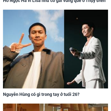
Hồ Ngọc Hà ví Lisa như cô gái vùng quê ở Thụy Điển
Nguyễn Hùng có gì trong tay ở tuổi 26?