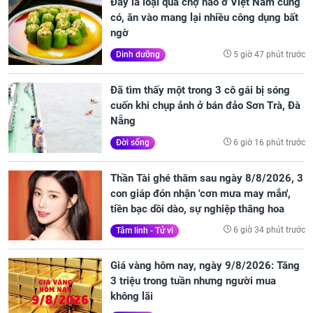
Đây là loại quả chợ nào ở Việt Nam cũng
có, ăn vào mang lại nhiều công dụng bất
ngờ
5 giờ 47 phút trước
Dinh dưỡng
Đã tìm thấy một trong 3 cô gái bị sóng
cuốn khi chụp ảnh ở bán đảo Sơn Trà, Đà
Nẵng
6 giờ 16 phút trước
Đời sống
Thần Tài ghé thăm sau ngày 8/8/2026, 3
con giáp đón nhận 'cơn mưa may mắn',
tiền bạc dồi dào, sự nghiệp thăng hoa
6 giờ 34 phút trước
Tâm linh - Tử vi
Giá vàng hôm nay, ngày 9/8/2026: Tăng
3 triệu trong tuần nhưng người mua
không lãi