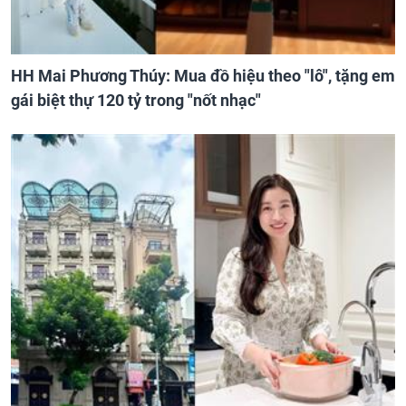
HH Mai Phương Thúy: Mua đồ hiệu theo "lô", tặng em
gái biệt thự 120 tỷ trong "nốt nhạc"