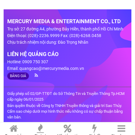
MERCURY MEDIA & ENTERTAINMENT CO., LTD
Trụ sở: 27 đường A4, phường Bảy Hiền, thành phố Hồ Chí Minh
Điện thoại: (028)-2236.9999 Fax: (028)-6268.0458
Chịu trách nhiệm nội dung: Đào Trọng Nhân
LIÊN HỆ QUẢNG CÁO
Hotline: 0909 750 307
Email:
quangcao@mercurymedia.com.vn
BẢNG GIÁ
Giấy phép số 02/GP-TTĐT do Sở Thông Tin và Truyền Thông Tp.HCM
cấp ngày 06/01/2025
Bản quyền thuộc về Công ty TNHH Truyền thông và giải trí Sao Thủy.
Cấm sao chép dưới mọi hình thức nếu không có sự chấp thuận bằng
văn bản.