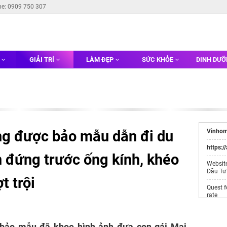
ne: 0909 750 307
G
GIẢI TRÍ
LÀM ĐẸP
SỨC KHỎE
DINH DƯ
g được bảo mẫu dẫn đi du
Vinhom
https:/
in đứng trước ống kính, khéo
Websit
Đầu Tư
t trội
Quest 
rate
Tour N
, bảo mẫu đã khoe hình ảnh đưa con gái Mai