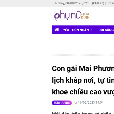
Thứ Bảy, 08/08/2026, 02:35 (GMT+7)
Hotli
YÊU - HÔN NHÂN
ĐỜI SỐN
Con gái Mai Phươn
lịch khắp nơi, tự t
khoe chiều cao vượ
16/02/2023 19:54
Hậu trường
Mới đây, trên trang cá nhân