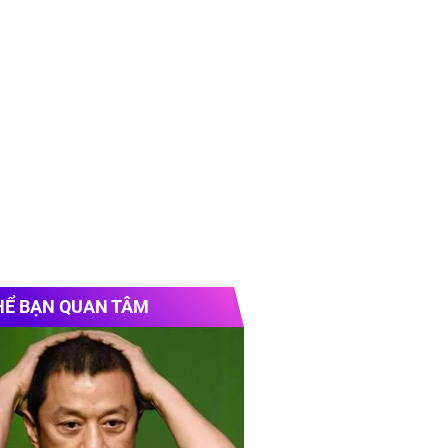
 lịch Đà Nẵng trọn gói
 lịch Nhật Bản
không lo visa
HỂ BẠN QUAN TÂM