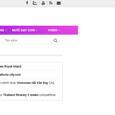
ỠNG
NUÔI DẠY CON
VIDEO
es Royal Island
/alluvia-city.com
e chính thức
Vinhomes Hải Vân Bay
Chủ
for
Thailand itinerary 3 weeks
competitive
hật Bản
BestPrice Travel