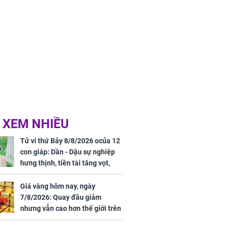
 XEM NHIỀU
Tử vi thứ Bảy 8/8/2026 ocủa 12
con giáp: Dần - Dậu sự nghiệp
hưng thịnh, tiền tài tăng vọt,
Mão - Thân công việc bất trắc,
tiền mất tật mang
Giá vàng hôm nay, ngày
7/8/2026: Quay đầu giảm
nhưng vẫn cao hơn thế giới trên
7 triệu đồng