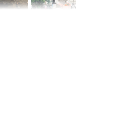
 Nữ công nhân
Đỗ Mỹ Linh hé lộ góc
trên đường đi
bếp chill của nhà mới -
rong khu công
cạnh biệt thự bầu Hiển
Sóng Thần
00 ngày
, 3 con giáp
g bạt ngàn,
Phú Quý, ung
của đầy nhà,
g hưng thịnh