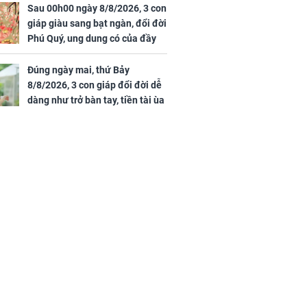
Sau 00h00 ngày 8/8/2026, 3 con
giáp giàu sang bạt ngàn, đổi đời
Phú Quý, ung dung có của đầy
nhà, ngày càng hưng thịnh sung
túc
Đúng ngày mai, thứ Bảy
8/8/2026, 3 con giáp đổi đời dễ
dàng như trở bàn tay, tiền tài ùa
tới, ngồi không lộc cũng đến,
phú quý theo tới già