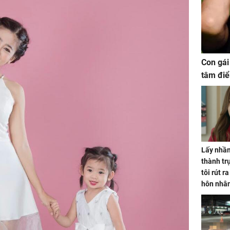
Con gái
tâm điể
Lấy nhầm
thành trụ
tôi rút r
hôn nhâ