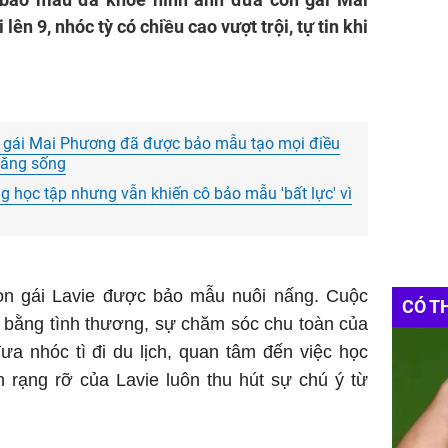
tour du
lên 9, nhóc tỳ có chiều cao vượt trội, tự tin khi
Tìm
du
n gái Mai Phương đã được bảo mẫu tạo mọi điều
 năng sống
 học tập nhưng vẫn khiến cô bảo mẫu 'bất lực' vì
on gái Lavie được bảo mẫu nuôi nấng. Cuộc
CÓ T
 bằng tình thương, sự chăm sóc chu toàn của
a nhóc tì đi du lịch, quan tâm đến việc học
 rạng rỡ của Lavie luôn thu hút sự chú ý từ