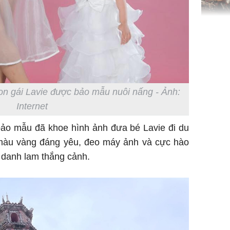
TP.HCM:
tử vong 
làm về t
nghiệp 
on gái Lavie được bảo mẫu nuôi nấng - Ảnh:
Internet
 bảo mẫu đã khoe hình ảnh đưa bé Lavie đi du
y màu vàng đáng yêu, đeo máy ảnh và cực hào
Sau 00h
 danh lam thắng cảnh.
8/8/2026
giàu san
đổi đời 
dung có 
ngày càn
sung túc