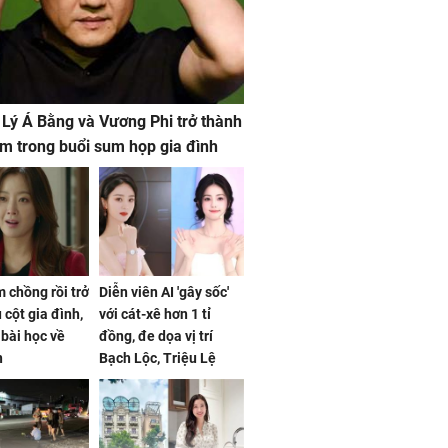
 Lý Á Bằng và Vương Phi trở thành
m trong buổi sum họp gia đình
 chồng rồi trở
Diễn viên AI 'gây sốc'
 cột gia đình,
với cát-xê hơn 1 tỉ
a bài học về
đồng, đe dọa vị trí
n
Bạch Lộc, Triệu Lệ
Dĩnh