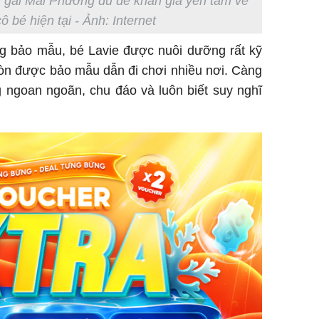
 gái Mai Phương đủ để khán giả yên tâm về
 bé hiện tại - Ảnh: Internet
ng bảo mẫu, bé Lavie được nuôi dưỡng rất kỹ
òn được bảo mẫu dẫn đi chơi nhiều nơi. Càng
 ngoan ngoãn, chu đáo và luôn biết suy nghĩ