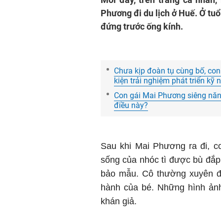
Phương đi du lịch ở Huế. Ở tuổi 
đứng trước ống kính.
Chưa kịp đoàn tụ cùng bố, co
kiện trải nghiệm phát triển kỹ
Con gái Mai Phương siêng năng
điều này?
Sau khi Mai Phương ra đi, c
sống của nhóc tì được bù đắp
bảo mẫu. Cô thường xuyên đư
hành của bé. Những hình ảnh
khán giả.