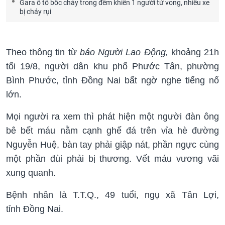
Gara ô tô bốc cháy trong đêm khiến 1 người tử vong, nhiều xe
bị cháy rụi
Theo thông tin từ
báo Người Lao Động,
khoảng 21h
tối 19/8, người dân khu phố Phước Tân, phường
Bình Phước, tỉnh Đồng Nai bất ngờ nghe tiếng nổ
lớn.
Mọi người ra xem thì phát hiện một người đàn ông
bê bết máu nằm cạnh ghế đá trên vỉa hè đường
Nguyễn Huệ, bàn tay phải giập nát, phần ngực cùng
một phần đùi phải bị thương. Vết máu vương vãi
xung quanh.
Bệnh nhân là T.T.Q., 49 tuổi, ngụ xã Tân Lợi,
tỉnh Đồng Nai.