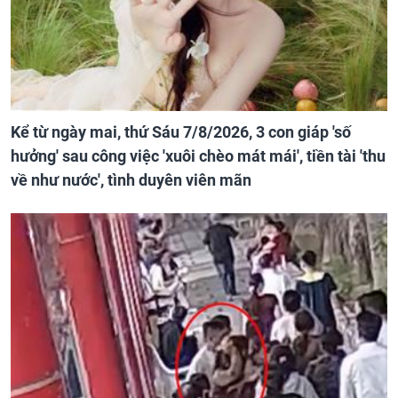
Kể từ ngày mai, thứ Sáu 7/8/2026, 3 con giáp 'số
hưởng' sau công việc 'xuôi chèo mát mái', tiền tài 'thu
về như nước', tình duyên viên mãn