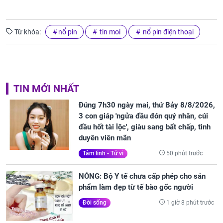
Từ khóa:
nổ pin
tin moi
nổ pin điện thoại
TIN MỚI NHẤT
Đúng 7h30 ngày mai, thứ Bảy 8/8/2026,
3 con giáp 'ngửa đầu đón quý nhân, cúi
đầu hốt tài lộc', giàu sang bất chấp, tình
duyên viên mãn
50 phút trước
Tâm linh - Tử vi
NÓNG: Bộ Y tế chưa cấp phép cho sản
phẩm làm đẹp từ tế bào gốc người
1 giờ 8 phút trước
Đời sống