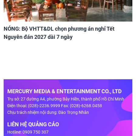
NÓNG: Bộ VHTT&DL chọn phương án nghỉ Tết
Nguyên đán 2027 dài 7 ngày
MERCURY MEDIA & ENTERTAINMENT CO., LTD
Trụ sở: 27 đường A4, phường Bảy Hiền, thành phố Hồ Chí Minh
Điện thoại: (028)-2236.9999 Fax: (028)-6268.0458
Chịu trách nhiệm nội dung: Đào Trọng Nhân
LIÊN HỆ QUẢNG CÁO
Hotline: 0909 750 307