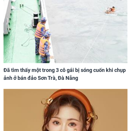
Đã tìm thấy một trong 3 cô gái bị sóng cuốn khi chụp
ảnh ở bán đảo Sơn Trà, Đà Nẵng