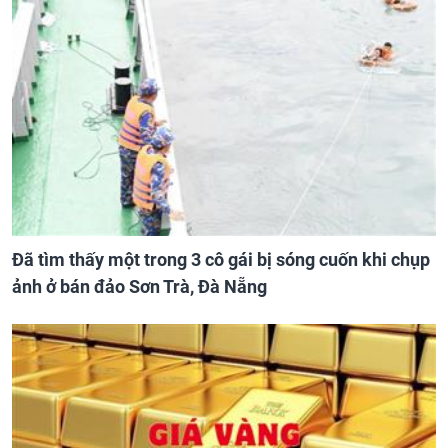
Đã tìm thấy một trong 3 cô gái bị sóng cuốn khi chụp
ảnh ở bán đảo Sơn Trà, Đà Nẵng