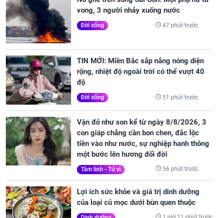
vong, 3 người nhảy xuống nước
47 phút trước
Đời sống
TIN MỚI: Miền Bắc sắp nắng nóng diện
rộng, nhiệt độ ngoài trời có thể vượt 40
độ
51 phút trước
Đời sống
Vận đỏ như son kể từ ngày 8/8/2026, 3
con giáp chẳng cần bon chen, đắc lộc
tiền vào như nước, sự nghiệp hanh thông
một bước lên hương đổi đời
56 phút trước
Tâm linh - Tử vi
Lợi ích sức khỏe và giá trị dinh dưỡng
của loại củ mọc dưới bùn quen thuộc
1 giờ 11 phút trước
Dinh dưỡng