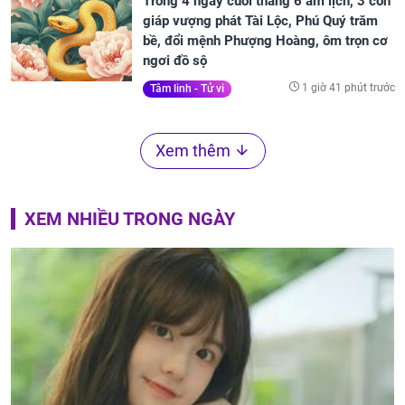
Trong 4 ngày cuối tháng 6 âm lịch, 3 con
giáp vượng phát Tài Lộc, Phú Quý trăm
bề, đổi mệnh Phượng Hoàng, ôm trọn cơ
ngơi đồ sộ
1 giờ 41 phút trước
Tâm linh - Tử vi
Xem thêm
XEM NHIỀU TRONG NGÀY