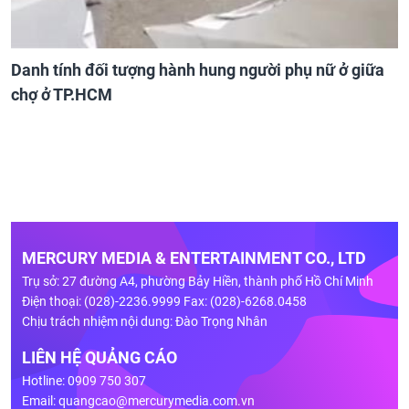
Danh tính đối tượng hành hung người phụ nữ ở giữa
chợ ở TP.HCM
MERCURY MEDIA & ENTERTAINMENT CO., LTD
Trụ sở: 27 đường A4, phường Bảy Hiền, thành phố Hồ Chí Minh
Điện thoại: (028)-2236.9999 Fax: (028)-6268.0458
Chịu trách nhiệm nội dung: Đào Trọng Nhân
LIÊN HỆ QUẢNG CÁO
Hotline: 0909 750 307
Email:
quangcao@mercurymedia.com.vn