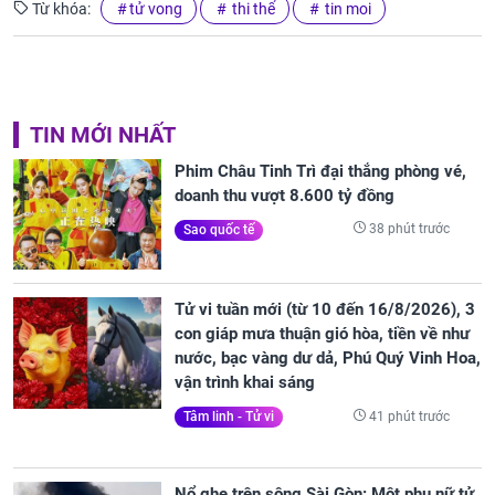
Từ khóa:
tử vong
thi thể
tin moi
TIN MỚI NHẤT
Phim Châu Tinh Trì đại thắng phòng vé,
doanh thu vượt 8.600 tỷ đồng
38 phút trước
Sao quốc tế
Tử vi tuần mới (từ 10 đến 16/8/2026), 3
con giáp mưa thuận gió hòa, tiền về như
nước, bạc vàng dư dả, Phú Quý Vinh Hoa,
vận trình khai sáng
41 phút trước
Tâm linh - Tử vi
Nổ ghe trên sông Sài Gòn: Một phụ nữ tử