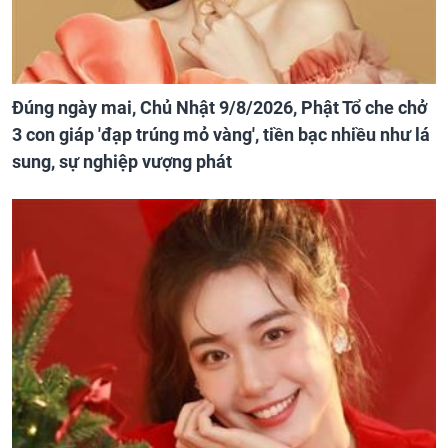
Đúng ngày mai, Chủ Nhật 9/8/2026, Phật Tổ che chở
3 con giáp 'đạp trúng mỏ vàng', tiền bạc nhiều như lá
sung, sự nghiệp vượng phát