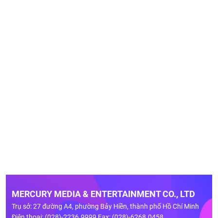
MERCURY MEDIA & ENTERTAINMENT CO., LTD
Trụ sở: 27 đường A4, phường Bảy Hiền, thành phố Hồ Chí Minh
Điện thoại: (028)-2236.9999 Fax: (028)-6268.0458