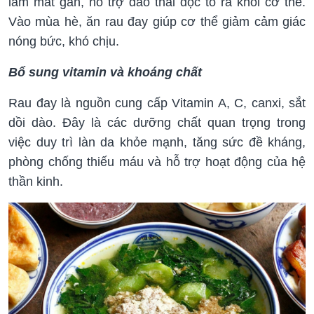
làm mát gan, hỗ trợ đào thải độc tố ra khỏi cơ thể.
Vào mùa hè, ăn rau đay giúp cơ thể giảm cảm giác
nóng bức, khó chịu.
Bổ sung vitamin và khoáng chất
Rau đay là nguồn cung cấp Vitamin A, C, canxi, sắt
dồi dào. Đây là các dưỡng chất quan trọng trong
việc duy trì làn da khỏe mạnh, tăng sức đề kháng,
phòng chống thiếu máu và hỗ trợ hoạt động của hệ
thần kinh.