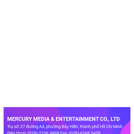
MERCURY MEDIA & ENTERTAINMENT CO., LTD
Trụ sở: 27 đường A4, phường Bảy Hiền, thành phố Hồ Chí Minh
Điện thoại: (028)-2236.9999 Fax: (028)-6268.0458