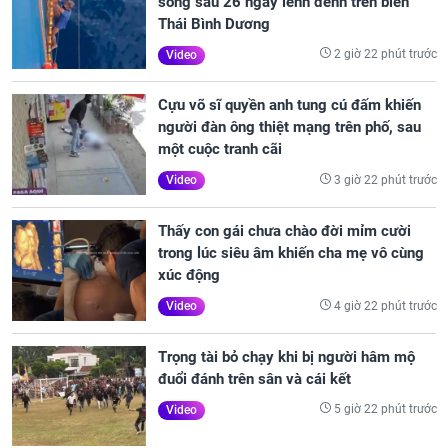
sống sau 26 ngày lênh đênh trên biển
Thái Bình Dương
2 giờ 22 phút trước
Video
Cựu võ sĩ quyền anh tung cú đấm khiến
người đàn ông thiệt mạng trên phố, sau
một cuộc tranh cãi
3 giờ 22 phút trước
Video
Thấy con gái chưa chào đời mỉm cười
trong lúc siêu âm khiến cha mẹ vô cùng
xúc động
4 giờ 22 phút trước
Video
Trọng tài bỏ chạy khi bị người hâm mộ
đuổi đánh trên sân và cái kết
5 giờ 22 phút trước
Video