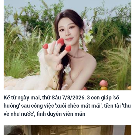
Kể từ ngày mai, thứ Sáu 7/8/2026, 3 con giáp 'số
hưởng' sau công việc 'xuôi chèo mát mái', tiền tài 'thu
về như nước', tình duyên viên mãn