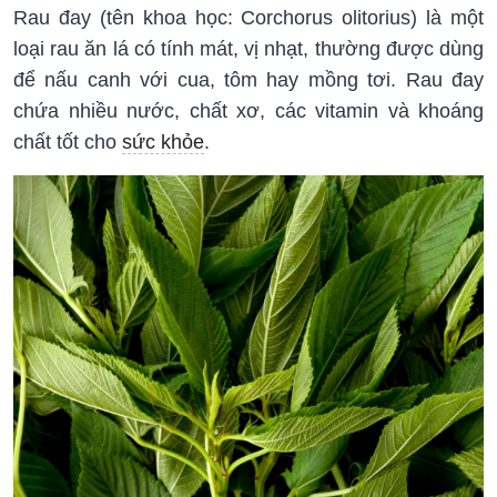
Rau đay (tên khoa học: Corchorus olitorius) là một
loại rau ăn lá có tính mát, vị nhạt, thường được dùng
để nấu canh với cua, tôm hay mồng tơi. Rau đay
chứa nhiều nước, chất xơ, các vitamin và khoáng
chất tốt cho
sức khỏe
.