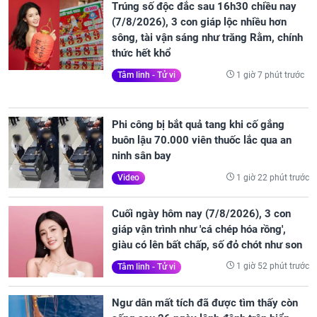
Trúng số độc đắc sau 16h30 chiều nay
(7/8/2026), 3 con giáp lộc nhiều hơn
sông, tài vận sáng như trăng Rằm, chính
thức hết khổ
1 giờ 7 phút trước
Tâm linh - Tử vi
Phi công bị bắt quả tang khi cố gắng
buôn lậu 70.000 viên thuốc lắc qua an
ninh sân bay
1 giờ 22 phút trước
Video
Cuối ngày hôm nay (7/8/2026), 3 con
giáp vận trình như 'cá chép hóa rồng',
giàu có lên bất chấp, số đỏ chót như son
1 giờ 52 phút trước
Tâm linh - Tử vi
Ngư dân mất tích đã được tìm thấy còn