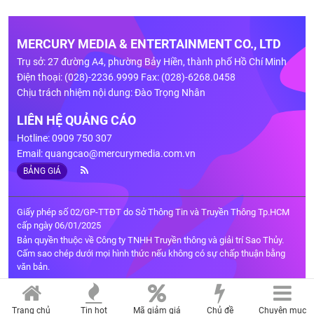
MERCURY MEDIA & ENTERTAINMENT CO., LTD
Trụ sở: 27 đường A4, phường Bảy Hiền, thành phố Hồ Chí Minh
Điện thoại: (028)-2236.9999 Fax: (028)-6268.0458
Chịu trách nhiệm nội dung: Đào Trọng Nhân
LIÊN HỆ QUẢNG CÁO
Hotline: 0909 750 307
Email:
quangcao@mercurymedia.com.vn
BẢNG GIÁ
Giấy phép số 02/GP-TTĐT do Sở Thông Tin và Truyền Thông Tp.HCM
cấp ngày 06/01/2025
Bản quyền thuộc về Công ty TNHH Truyền thông và giải trí Sao Thủy.
Cấm sao chép dưới mọi hình thức nếu không có sự chấp thuận bằng
văn bản.
Trang chủ
Tin hot
Mã giảm giá
Chủ đề
Chuyên mục