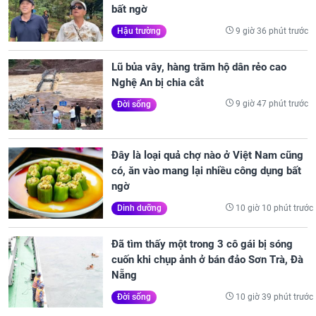
bất ngờ
9 giờ 36 phút trước
Hậu trường
Lũ bủa vây, hàng trăm hộ dân rẻo cao
Nghệ An bị chia cắt
9 giờ 47 phút trước
Đời sống
Đây là loại quả chợ nào ở Việt Nam cũng
có, ăn vào mang lại nhiều công dụng bất
ngờ
10 giờ 10 phút trước
Dinh dưỡng
Đã tìm thấy một trong 3 cô gái bị sóng
cuốn khi chụp ảnh ở bán đảo Sơn Trà, Đà
Nẵng
10 giờ 39 phút trước
Đời sống