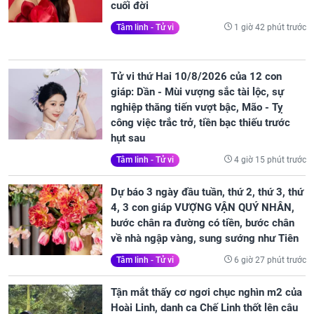
cuối đời
1 giờ 42 phút trước
Tâm linh - Tử vi
Tử vi thứ Hai 10/8/2026 của 12 con
giáp: Dần - Mùi vượng sắc tài lộc, sự
nghiệp thăng tiến vượt bậc, Mão - Tỵ
công việc trắc trở, tiền bạc thiếu trước
hụt sau
4 giờ 15 phút trước
Tâm linh - Tử vi
Dự báo 3 ngày đầu tuần, thứ 2, thứ 3, thứ
4, 3 con giáp VƯỢNG VẬN QUÝ NHÂN,
bước chân ra đường có tiền, bước chân
về nhà ngập vàng, sung sướng như Tiên
6 giờ 27 phút trước
Tâm linh - Tử vi
Tận mắt thấy cơ ngơi chục nghìn m2 của
Hoài Linh, danh ca Chế Linh thốt lên câu