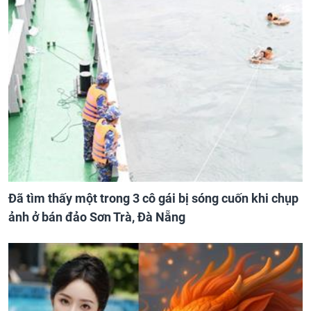
Đã tìm thấy một trong 3 cô gái bị sóng cuốn khi chụp
ảnh ở bán đảo Sơn Trà, Đà Nẵng