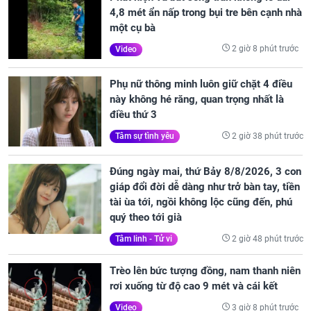
4,8 mét ẩn nấp trong bụi tre bên cạnh nhà
một cụ bà
2 giờ 8 phút trước
Video
Phụ nữ thông minh luôn giữ chặt 4 điều
này không hé răng, quan trọng nhất là
điều thứ 3
2 giờ 38 phút trước
Tâm sự tình yêu
Đúng ngày mai, thứ Bảy 8/8/2026, 3 con
giáp đổi đời dễ dàng như trở bàn tay, tiền
tài ùa tới, ngồi không lộc cũng đến, phú
quý theo tới già
2 giờ 48 phút trước
Tâm linh - Tử vi
Trèo lên bức tượng đồng, nam thanh niên
rơi xuống từ độ cao 9 mét và cái kết
3 giờ 8 phút trước
Video