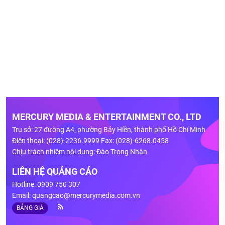
MERCURY MEDIA & ENTERTAINMENT CO., LTD
Trụ sở: 27 đường A4, phường Bảy Hiền, thành phố Hồ Chí Minh
Điện thoại: (028)-2236.9999 Fax: (028)-6268.0458
Chịu trách nhiệm nội dung: Đào Trọng Nhân
LIÊN HỆ QUẢNG CÁO
Hotline: 0909 750 307
Email:
quangcao@mercurymedia.com.vn
BẢNG GIÁ