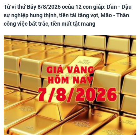
Tử vi thứ Bảy 8/8/2026 ocủa 12 con giáp: Dần - Dậu
sự nghiệp hưng thịnh, tiền tài tăng vọt, Mão - Thân
công việc bất trắc, tiền mất tật mang