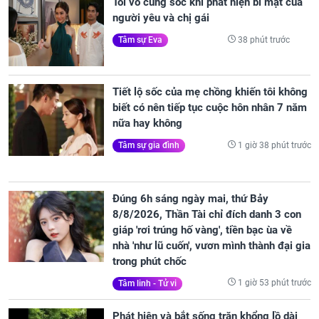
Tôi vô cùng sốc khi phát hiện bí mật của
người yêu và chị gái
38 phút trước
Tâm sự Eva
Tiết lộ sốc của mẹ chồng khiến tôi không
biết có nên tiếp tục cuộc hôn nhân 7 năm
nữa hay không
1 giờ 38 phút trước
Tâm sự gia đình
Đúng 6h sáng ngày mai, thứ Bảy
8/8/2026, Thần Tài chỉ đích danh 3 con
giáp 'rơi trúng hố vàng', tiền bạc ùa về
nhà 'như lũ cuốn', vươn mình thành đại gia
trong phút chốc
1 giờ 53 phút trước
Tâm linh - Tử vi
Phát hiện và bắt sống trăn khổng lồ dài