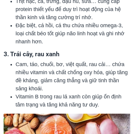
Thịt nạc, cá, trứng, đậu hũ, sữa… cung cấp
protein thiết yếu để duy trì hoạt động của hệ
thần kinh và tăng cường trí nhớ.
Đặc biệt, cá hồi, cá thu chứa nhiều omega-3,
loại chất béo tốt giúp não linh hoạt và ghi nhớ
nhanh hơn.
3. Trái cây, rau xanh
Cam, táo, chuối, bơ, việt quất, rau cải… chứa
nhiều vitamin và chất chống oxy hóa, giúp tăng
đề kháng, giảm căng thẳng và giữ tinh thần
sảng khoái.
Vitamin B trong rau lá xanh còn giúp ổn định
tâm trạng và tăng khả năng tư duy.