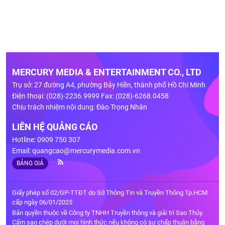
MERCURY MEDIA & ENTERTAINMENT CO., LTD
Trụ sở: 27 đường A4, phường Bảy Hiền, thành phố Hồ Chí Minh
Điện thoại: (028)-2236.9999 Fax: (028)-6268.0458
Chịu trách nhiệm nội dung: Đào Trọng Nhân
LIÊN HỆ QUẢNG CÁO
Hotline: 0909 750 307
Email:
quangcao@mercurymedia.com.vn
BẢNG GIÁ
Giấy phép số 02/GP-TTĐT do Sở Thông Tin và Truyền Thông Tp.HCM
cấp ngày 06/01/2025
Bản quyền thuộc về Công ty TNHH Truyền thông và giải trí Sao Thủy.
Cấm sao chép dưới mọi hình thức nếu không có sự chấp thuận bằng