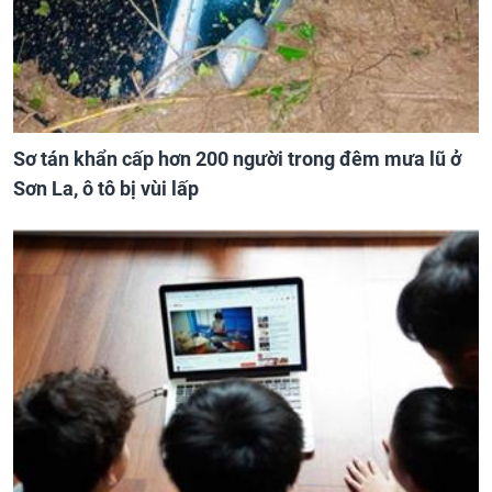
Sơ tán khẩn cấp hơn 200 người trong đêm mưa lũ ở
Sơn La, ô tô bị vùi lấp