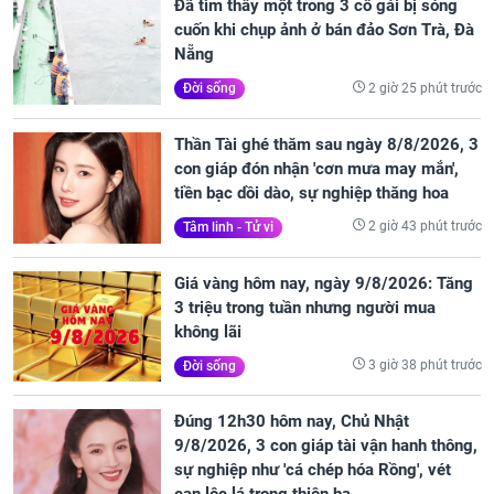
Đã tìm thấy một trong 3 cô gái bị sóng
cuốn khi chụp ảnh ở bán đảo Sơn Trà, Đà
Nẵng
2 giờ 25 phút trước
Đời sống
Thần Tài ghé thăm sau ngày 8/8/2026, 3
con giáp đón nhận 'cơn mưa may mắn',
tiền bạc dồi dào, sự nghiệp thăng hoa
2 giờ 43 phút trước
Tâm linh - Tử vi
Giá vàng hôm nay, ngày 9/8/2026: Tăng
3 triệu trong tuần nhưng người mua
không lãi
3 giờ 38 phút trước
Đời sống
Đúng 12h30 hôm nay, Chủ Nhật
9/8/2026, 3 con giáp tài vận hanh thông,
sự nghiệp như 'cá chép hóa Rồng', vét