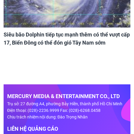
Siêu bão Dolphin tiếp tục mạnh thêm có thể vượt cấp
17, Biển Đông có thể đón gió Tây Nam sớm
MERCURY MEDIA & ENTERTAINMENT CO., LTD
Trụ sở: 27 đường A4, phường Bảy Hiền, thành phố Hồ Chí Minh
Điện thoại: (028)-2236.9999 Fax: (028)-6268.0458
Chịu trách nhiệm nội dung: Đào Trọng Nhân
LIÊN HỆ QUẢNG CÁO