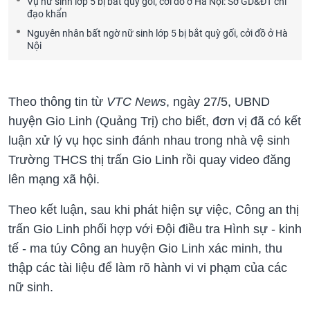
Vụ nữ sinh lớp 5 bị bắt quỳ gối, cởi đồ ở Hà Nội: Sở GD&ĐT chỉ
đạo khẩn
Nguyên nhân bất ngờ nữ sinh lớp 5 bị bắt quỳ gối, cởi đồ ở Hà
Nội
Theo thông tin từ
VTC News
, ngày 27/5, UBND
huyện Gio Linh (Quảng Trị) cho biết, đơn vị đã có kết
luận xử lý vụ học sinh đánh nhau trong nhà vệ sinh
Trường THCS thị trấn Gio Linh rồi quay video đăng
lên mạng xã hội.
Theo kết luận, sau khi phát hiện sự việc, Công an thị
trấn Gio Linh phối hợp với Đội điều tra Hình sự - kinh
tế - ma túy Công an huyện Gio Linh xác minh, thu
thập các tài liệu để làm rõ hành vi vi phạm của các
nữ sinh.