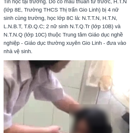
Tin học tại trường. Do có mâu thuẫn từ trước, H.T.N
(lớp 8E, Trường THCS Thị trấn Gio Linh) bị 4 nữ
sinh cùng trường, học lớp 8C là: N.T.T.N, H.T.N,
L.N.B.T, T.Đ.Q.C; 2 nữ sinh N.T.Q.Tr (lớp 10B) và
N.T.N.Q (lớp 10C) thuộc Trung tâm Giáo dục nghề
nghiệp - Giáo dục thường xuyên Gio Linh - đưa vào
nhà vệ sinh.