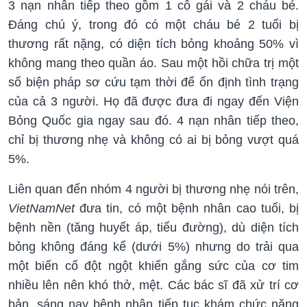
3 nạn nhân tiếp theo gồm 1 cô gái và 2 cháu bé.
Đáng chú ý, trong đó có một cháu bé 2 tuổi bị
thương rất nặng, có diện tích bỏng khoảng 50% vì
không mang theo quần áo. Sau một hồi chữa trị một
số biện pháp sơ cứu tạm thời để ổn định tình trạng
của cả 3 người. Họ đã được đưa đi ngay đến Viện
Bỏng Quốc gia ngay sau đó. 4 nạn nhân tiếp theo,
chỉ bị thương nhẹ và không có ai bị bỏng vượt quá
5%.
Liên quan đến nhóm 4 người bị thương nhẹ nói trên,
VietNamNet
đưa tin, có một bệnh nhân cao tuổi, bị
bệnh nền (tăng huyết áp, tiểu đường), dù diện tích
bỏng không đáng kể (dưới 5%) nhưng do trải qua
một biến cố đột ngột khiến gắng sức của cơ tim
nhiều lên nên khó thở, mệt. Các bác sĩ đã xử trí cơ
bản, sáng nay bệnh nhân tiếp tục khám chức năng