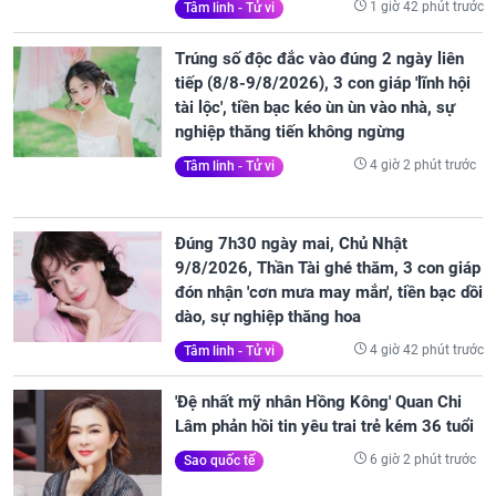
1 giờ 42 phút trước
Tâm linh - Tử vi
Trúng số độc đắc vào đúng 2 ngày liên
tiếp (8/8-9/8/2026), 3 con giáp 'lĩnh hội
tài lộc', tiền bạc kéo ùn ùn vào nhà, sự
nghiệp thăng tiến không ngừng
4 giờ 2 phút trước
Tâm linh - Tử vi
Đúng 7h30 ngày mai, Chủ Nhật
9/8/2026, Thần Tài ghé thăm, 3 con giáp
đón nhận 'cơn mưa may mắn', tiền bạc dồi
dào, sự nghiệp thăng hoa
4 giờ 42 phút trước
Tâm linh - Tử vi
'Đệ nhất mỹ nhân Hồng Kông' Quan Chi
Lâm phản hồi tin yêu trai trẻ kém 36 tuổi
6 giờ 2 phút trước
Sao quốc tế