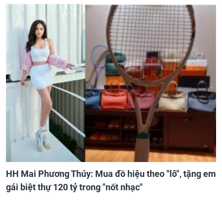
HH Mai Phương Thúy: Mua đồ hiệu theo "lô", tặng em
gái biệt thự 120 tỷ trong "nốt nhạc"