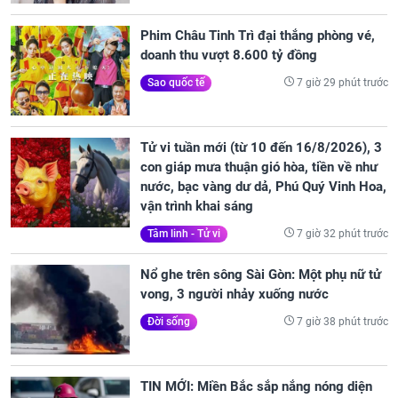
Phim Châu Tinh Trì đại thắng phòng vé,
doanh thu vượt 8.600 tỷ đồng
7 giờ 29 phút trước
Sao quốc tế
Tử vi tuần mới (từ 10 đến 16/8/2026), 3
con giáp mưa thuận gió hòa, tiền về như
nước, bạc vàng dư dả, Phú Quý Vinh Hoa,
vận trình khai sáng
7 giờ 32 phút trước
Tâm linh - Tử vi
Nổ ghe trên sông Sài Gòn: Một phụ nữ tử
vong, 3 người nhảy xuống nước
7 giờ 38 phút trước
Đời sống
TIN MỚI: Miền Bắc sắp nắng nóng diện