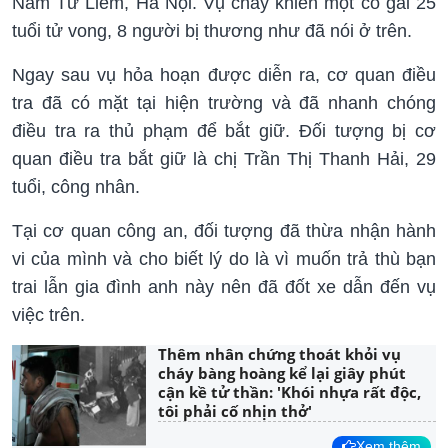
Nam Từ Liêm, Hà Nội. Vụ cháy khiến một cô gái 25
tuổi tử vong, 8 người bị thương như đã nói ở trên.
Ngay sau vụ hỏa hoạn được diễn ra, cơ quan điều
tra đã có mặt tại hiện trường và đã nhanh chóng
điều tra ra thủ phạm để bắt giữ. Đối tượng bị cơ
quan điều tra bắt giữ là chị Trần Thị Thanh Hải, 29
tuổi, công nhân.
Tại cơ quan công an, đối tượng đã thừa nhận hành
vi của mình và cho biết lý do là vì muốn trả thù bạn
trai lẫn gia đình anh này nên đã đốt xe dẫn đến vụ
việc trên.
Thêm nhân chứng thoát khỏi vụ
cháy bàng hoàng kể lại giây phút
cận kề tử thần: 'Khói nhựa rất độc,
tôi phải cố nhịn thở'
Xem thêm