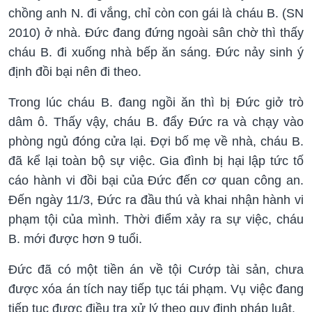
chồng anh N. đi vắng, chỉ còn con gái là cháu B. (SN
2010) ở nhà. Đức đang đứng ngoài sân chờ thì thấy
cháu B. đi xuống nhà bếp ăn sáng. Đức nảy sinh ý
định đồi bại nên đi theo.
Trong lúc cháu B. đang ngồi ăn thì bị Đức giở trò
dâm ô. Thấy vậy, cháu B. đẩy Đức ra và chạy vào
phòng ngủ đóng cửa lại. Đợi bố mẹ về nhà, cháu B.
đã kể lại toàn bộ sự việc. Gia đình bị hại lập tức tố
cáo hành vi đồi bại của Đức đến cơ quan công an.
Đến ngày 11/3, Đức ra đầu thú và khai nhận hành vi
phạm tội của mình. Thời điểm xảy ra sự việc, cháu
B. mới được hơn 9 tuổi.
Đức đã có một tiền án về tội Cướp tài sản, chưa
được xóa án tích nay tiếp tục tái phạm. Vụ việc đang
tiếp tục được điều tra xử lý theo quy định pháp luật.