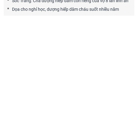
Sóc Trăng: Cha dượng hiếp dâm con riêng của vợ 8 lần lĩnh án
Dọa cho nghỉ học, dượng hiếp dâm cháu suốt nhiều năm