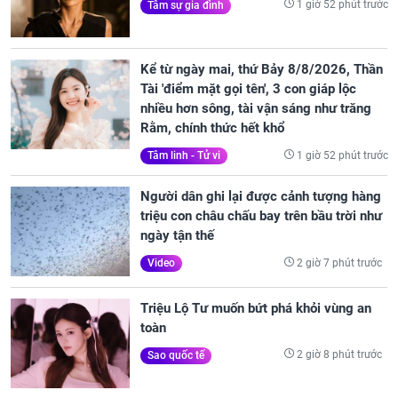
1 giờ 52 phút trước
Tâm sự gia đình
Kể từ ngày mai, thứ Bảy 8/8/2026, Thần
Tài 'điểm mặt gọi tên', 3 con giáp lộc
nhiều hơn sông, tài vận sáng như trăng
Rằm, chính thức hết khổ
1 giờ 52 phút trước
Tâm linh - Tử vi
Người dân ghi lại được cảnh tượng hàng
triệu con châu chấu bay trên bầu trời như
ngày tận thế
2 giờ 7 phút trước
Video
Triệu Lộ Tư muốn bứt phá khỏi vùng an
toàn
2 giờ 8 phút trước
Sao quốc tế