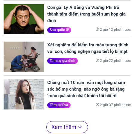
Con gái Lý Á Bằng và Vương Phi trở
thành tâm điểm trong buổi sum họp gia
đình
2 giờ 12 phút trước
Sao quốc tế
Xét nghiệm để kiểm tra máu tương thích
với con, chồng nghẹn ngào tiết lộ bí mật
2 giờ 22 phút trước
Tâm sự gia đình
Chồng mất 10 năm vẫn một lòng chăm
sóc bố mẹ chồng, nào ngờ ông bà tặng
‘món quà sinh nhật’ khiến tôi bối rối
2 giờ 37 phút trước
Tâm sự Eva
Xem thêm