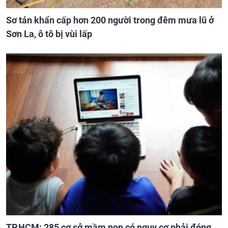
Sơ tán khẩn cấp hơn 200 người trong đêm mưa lũ ở
Sơn La, ô tô bị vùi lấp
TP.HCM: 285 cơ sở mầm non có nguy cơ phải đóng