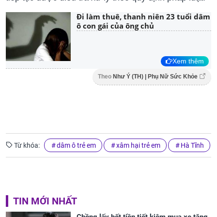
Đi làm thuê, thanh niên 23 tuổi dâm
ô con gái của ông chủ
Xem thêm
Theo
Như Ý (TH) | Phụ Nữ Sức Khỏe
Từ khóa:
dâm ô trẻ em
xâm hại trẻ em
Hà Tĩnh
TIN MỚI NHẤT
Chồng lấy hết tiền tiết kiệm mua xe tặng