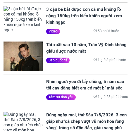
3 cậu bé bắt được con cá mú khổng lồ
nặng 150kg trên biển khiến người xem
kinh ngạc
53 phút trước
Video
Tái xuất sau 10 năm, Trần Vỹ Đình không
giấu được nước mắt
1 giờ 8 phút trước
Sao quốc tế
Nhìn người yêu đi lấy chồng, 5 năm sau
tôi cay đắng biết em có một bí mật sốc
1 giờ 23 phút trước
Tâm sự tình yêu
Đúng ngày mai, thứ Sáu 7/8/2026, 3 con
giáp như 'cá chép vượt vũ môn hóa rồng
vàng', trúng số độc đắc, giàu sang phú