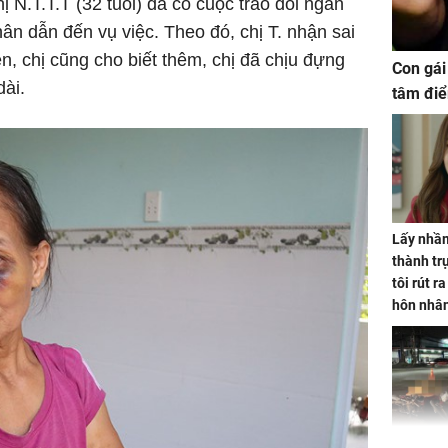
ị N.T.T.T (32 tuổi) đã có cuộc trao đổi ngắn
ân dẫn đến vụ việc. Theo đó, chị T. nhận sai
n, chị cũng cho biết thêm, chị đã chịu đựng
Con gái
dài.
tâm điể
Lấy nhầm
thành trụ
tôi rút r
hôn nhâ