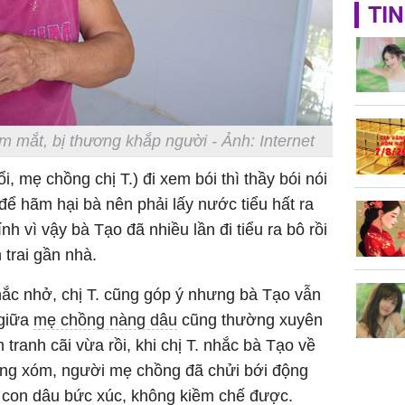
TP.HCM:
TIN
tử vong 
làm về t
nghiệp 
mắt, bị thương khắp người - Ảnh: Internet
, mẹ chồng chị T.) đi xem bói thì thầy bói nói
 để hãm hại bà nên phải lấy nước tiểu hất ra
Sau 00h
h vì vậy bà Tạo đã nhiều lần đi tiểu ra bô rồi
8/8/2026
giàu san
trai gần nhà.
đổi đời 
dung có 
ắc nhở, chị T. cũng góp ý nhưng bà Tạo vẫn
ngày càn
 giữa
mẹ chồng nàng dâu
cũng thường xuyên
sung túc
 tranh cãi vừa rồi, khi chị T. nhắc bà Tạo về
àng xóm, người mẹ chồng đã chửi bới động
n con dâu bức xúc, không kiềm chế được.