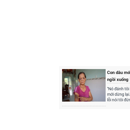
Con dâu mới
ngồi xuống 
"Nó đánh tôi 
mới dừng lại
lỗi nói tôi đ