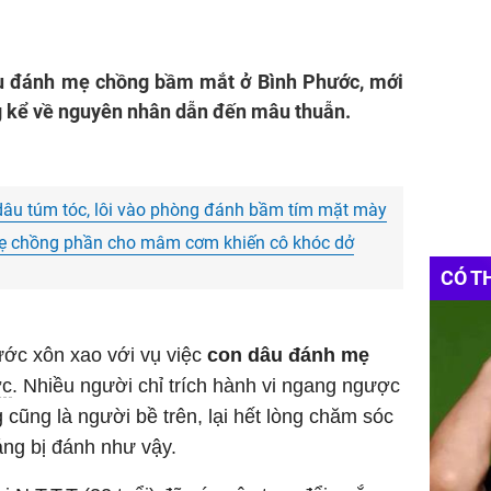
âu đánh mẹ chồng bầm mắt ở Bình Phước, mới
ng kể về nguyên nhân dẫn đến mâu thuẫn.
dâu túm tóc, lôi vào phòng đánh bầm tím mặt mày
mẹ chồng phần cho mâm cơm khiến cô khóc dở
CÓ T
ớc xôn xao với vụ việc
con dâu đánh mẹ
ớc
. Nhiều người chỉ trích hành vi ngang ngược
 cũng là người bề trên, lại hết lòng chăm sóc
áng bị đánh như vậy.