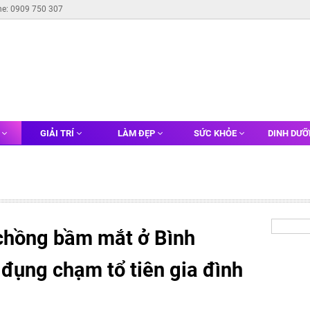
ne: 0909 750 307
G
GIẢI TRÍ
LÀM ĐẸP
SỨC KHỎE
DINH DƯ
chồng bầm mắt ở Bình
 đụng chạm tổ tiên gia đình