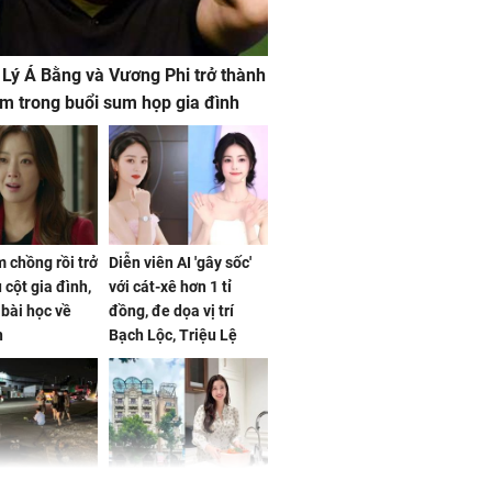
 Lý Á Bằng và Vương Phi trở thành
m trong buổi sum họp gia đình
 chồng rồi trở
Diễn viên AI 'gây sốc'
 cột gia đình,
với cát-xê hơn 1 tỉ
a bài học về
đồng, đe dọa vị trí
n
Bạch Lộc, Triệu Lệ
Dĩnh