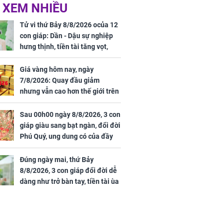
 Nữ công nhân
Đỗ Mỹ Linh hé lộ góc
 XEM NHIỀU
trên đường đi
bếp chill của nhà mới -
rong khu công
cạnh biệt thự bầu Hiển
Tử vi thứ Bảy 8/8/2026 ocủa 12
Sóng Thần
con giáp: Dần - Dậu sự nghiệp
hưng thịnh, tiền tài tăng vọt,
Mão - Thân công việc bất trắc,
tiền mất tật mang
Giá vàng hôm nay, ngày
7/8/2026: Quay đầu giảm
nhưng vẫn cao hơn thế giới trên
7 triệu đồng
Sau 00h00 ngày 8/8/2026, 3 con
00 ngày
giáp giàu sang bạt ngàn, đổi đời
, 3 con giáp
Phú Quý, ung dung có của đầy
g bạt ngàn,
nhà, ngày càng hưng thịnh sung
Phú Quý, ung
túc
của đầy nhà,
Đúng ngày mai, thứ Bảy
g hưng thịnh
8/8/2026, 3 con giáp đổi đời dễ
dàng như trở bàn tay, tiền tài ùa
tới, ngồi không lộc cũng đến,
phú quý theo tới già