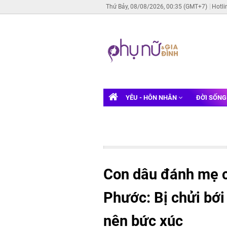
Thứ Bảy, 08/08/2026, 00:35 (GMT+7)
Hotli
YÊU - HÔN NHÂN
ĐỜI SỐN
Con dâu đánh mẹ 
Phước: Bị chửi bới
nên bức xúc