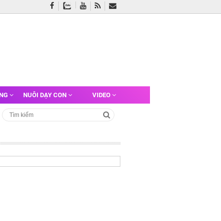
ỠNG
NUÔI DẠY CON
VIDEO