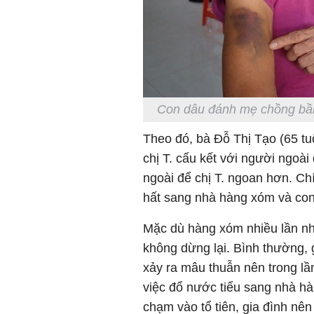
Con dâu đánh mẹ chồng bầm 
Theo đó, bà Đỗ Thị Tạo (65 tuổi
chị T. cấu kết với người ngoài
ngoài để chị T. ngoan hơn. Chín
hất sang nhà hàng xóm và con 
Mặc dù hàng xóm nhiều lần nh
không dừng lại. Bình thường,
xảy ra mâu thuẫn nên trong lần
việc đổ nước tiểu sang nhà h
chạm vào tổ tiên, gia đình nê