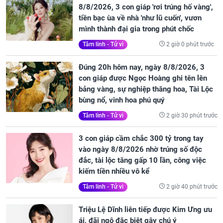
8/8/2026, 3 con giáp 'rơi trúng hố vàng',
tiền bạc ùa về nhà 'như lũ cuốn', vươn
mình thành đại gia trong phút chốc
2 giờ 0 phút trước
Tâm linh - Tử vi
Đúng 20h hôm nay, ngày 8/8/2026, 3
con giáp được Ngọc Hoàng ghi tên lên
bảng vàng, sự nghiệp thăng hoa, Tài Lộc
bùng nổ, vinh hoa phú quý
2 giờ 30 phút trước
Tâm linh - Tử vi
3 con giáp cầm chắc 300 tỷ trong tay
vào ngày 8/8/2026 nhờ trúng số độc
đắc, tài lộc tăng gấp 10 lần, công việc
kiếm tiền nhiều vô kể
2 giờ 40 phút trước
Tâm linh - Tử vi
Triệu Lệ Dĩnh liên tiếp được Kim Ưng ưu
ái, đãi ngộ đặc biệt gây chú ý