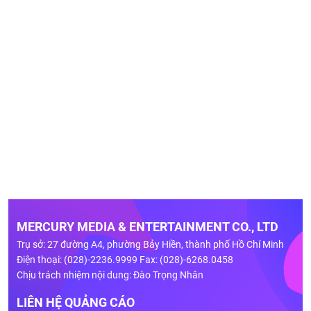
MERCURY MEDIA & ENTERTAINMENT CO., LTD
Trụ sở: 27 đường A4, phường Bảy Hiền, thành phố Hồ Chí Minh
Điện thoại: (028)-2236.9999 Fax: (028)-6268.0458
Chịu trách nhiệm nội dung: Đào Trọng Nhân
LIÊN HỆ QUẢNG CÁO