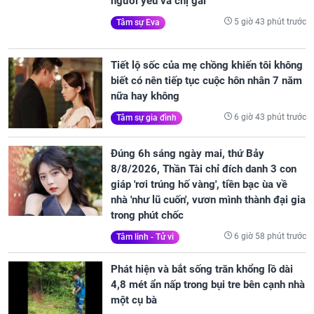
người yêu và chị gái
5 giờ 43 phút trước
Tâm sự Eva
Tiết lộ sốc của mẹ chồng khiến tôi không
biết có nên tiếp tục cuộc hôn nhân 7 năm
nữa hay không
6 giờ 43 phút trước
Tâm sự gia đình
Đúng 6h sáng ngày mai, thứ Bảy
8/8/2026, Thần Tài chỉ đích danh 3 con
giáp 'rơi trúng hố vàng', tiền bạc ùa về
nhà 'như lũ cuốn', vươn mình thành đại gia
trong phút chốc
6 giờ 58 phút trước
Tâm linh - Tử vi
Phát hiện và bắt sống trăn khổng lồ dài
4,8 mét ẩn nấp trong bụi tre bên cạnh nhà
một cụ bà