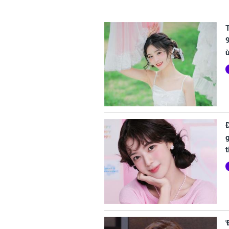
T
9
t