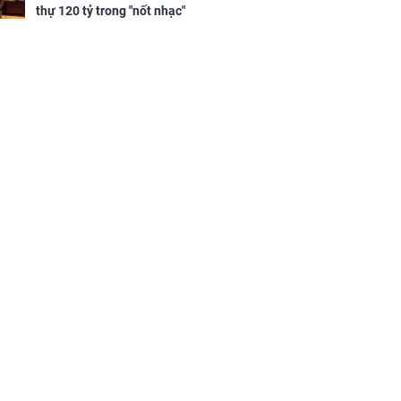
sộ
thự 120 tỷ trong "nốt nhạc"