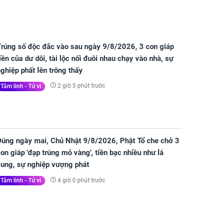
Trúng số độc đắc vào sau ngày 9/8/2026, 3 con giáp
iền của dư dôi, tài lộc nối đuôi nhau chạy vào nhà, sự
ghiệp phất lên trông thấy
2 giờ 5 phút trước
Tâm linh - Tử vi
Đúng ngày mai, Chủ Nhật 9/8/2026, Phật Tổ che chở 3
on giáp 'đạp trúng mỏ vàng', tiền bạc nhiều như lá
sung, sự nghiệp vượng phát
4 giờ 0 phút trước
Tâm linh - Tử vi