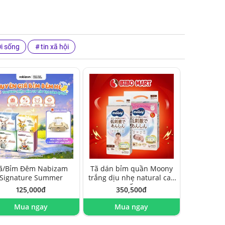
ời sống
tin xã hội
ã/Bỉm Đêm Nabizam
Tã dán bỉm quần Moony
Signature Summer
trắng dịu nhẹ natural cao
cấp
125,000đ
350,500đ
Mua ngay
Mua ngay