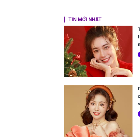
TIN MỚI NHẤT
t
n
c