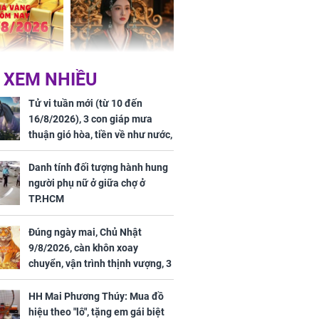
ai sáng
 hôm nay,
'Bách Hoa Sát' vừa kết
 XEM NHIỀU
/2026: Tăng
thúc, Mạnh Tử Nghĩa
44 triệu
đã vướng tranh luận
Tử vi tuần mới (từ 10 đến
ợng
16/8/2026), 3 con giáp mưa
thuận gió hòa, tiền về như nước,
bạc vàng dư dả, Phú Quý Vinh
Hoa, vận trình khai sáng
Danh tính đối tượng hành hung
người phụ nữ ở giữa chợ ở
TP.HCM
Đúng ngày mai, Chủ Nhật
ngày cuối
9/8/2026, càn khôn xoay
âm lịch, 3 con
chuyển, vận trình thịnh vượng, 3
ng phát Tài
con giáp nhận phúc khí nhà trời,
 Quý trăm bề,
tình tiền đỏ như son, vận may
h Phượng
HH Mai Phương Thúy: Mua đồ
hanh thông
m trọn cơ
hiệu theo "lô", tặng em gái biệt