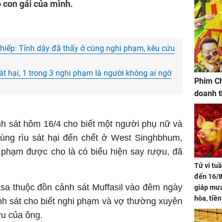
ô con gái của mình.
g hiếp: Tỉnh dậy đã thấy ở cùng nghi phạm, kêu cứu
sát hại, 1 trong 3 nghi phạm là người không ai ngờ
Phim Ch
doanh t
h sát hôm 16/4 cho biết một người phụ nữ và
dùng rìu sát hại đến chết ở West Singhbhum,
 phạm được cho là có biểu hiện say rượu, đã
Tử vi tu
đến 16/8
asa thuộc đồn cảnh sát Muffasil vào đêm ngày
giáp mưa
hòa, tiề
nh sát cho biết nghi phạm và vợ thường xuyên
bạc vàng
ợu của ông.
Quý Vinh