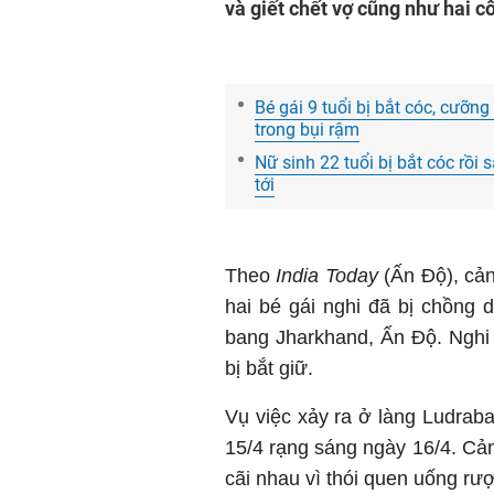
và giết chết vợ cũng như hai c
Bé gái 9 tuổi bị bắt cóc, cưỡn
trong bụi rậm
Nữ sinh 22 tuổi bị bắt cóc rồi 
tới
Theo
India Today
(Ấn Độ), cản
hai bé gái nghi đã bị chồng 
bang Jharkhand, Ấn Độ. Nghi
bị bắt giữ.
Vụ việc xảy ra ở làng Ludrab
15/4 rạng sáng ngày 16/4. Cả
cãi nhau vì thói quen uống rư