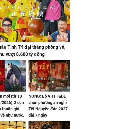
âu Tinh Trì đại thắng phòng vé,
hu vượt 8.600 tỷ đồng
ần mới (từ 10
NÓNG: Bộ VHTT&DL
/2026), 3 con
chọn phương án nghỉ
 thuận gió
Tết Nguyên đán 2027
n về như nước,
dài 7 ngày
 dư dả, Phú
 Hoa, vận