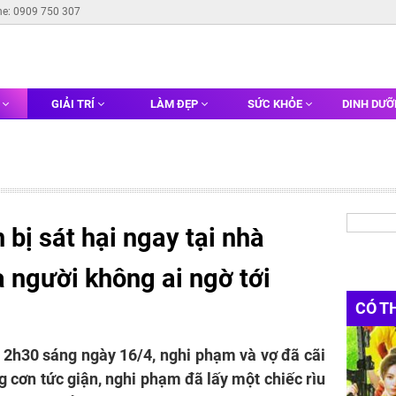
ne: 0909 750 307
G
GIẢI TRÍ
LÀM ĐẸP
SỨC KHỎE
DINH DƯ
 bị sát hại ngay tại nhà
à người không ai ngờ tới
CÓ T
 2h30 sáng ngày 16/4, nghi phạm và vợ đã cãi
g cơn tức giận, nghi phạm đã lấy một chiếc rìu