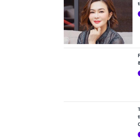
t
P
t
Q