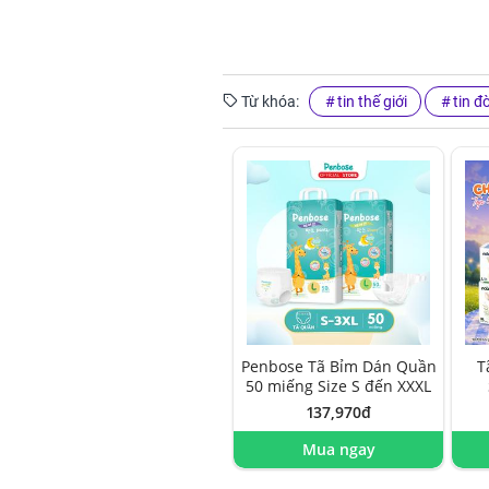
Từ khóa:
tin thế giới
tin đ
Penbose Tã Bỉm Dán Quần
T
50 miếng Size S đến XXXL
137,970đ
Mua ngay