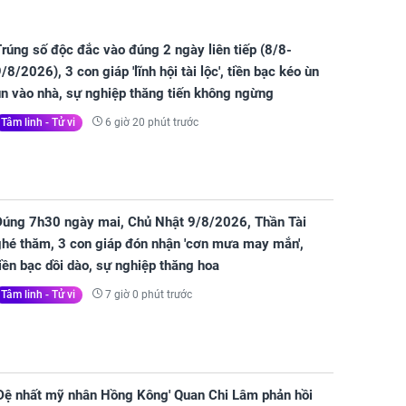
rúng số độc đắc vào đúng 2 ngày liên tiếp (8/8-
/8/2026), 3 con giáp 'lĩnh hội tài lộc', tiền bạc kéo ùn
ùn vào nhà, sự nghiệp thăng tiến không ngừng
6 giờ 20 phút trước
Tâm linh - Tử vi
Đúng 7h30 ngày mai, Chủ Nhật 9/8/2026, Thần Tài
ghé thăm, 3 con giáp đón nhận 'cơn mưa may mắn',
iền bạc dồi dào, sự nghiệp thăng hoa
7 giờ 0 phút trước
Tâm linh - Tử vi
'Đệ nhất mỹ nhân Hồng Kông' Quan Chi Lâm phản hồi