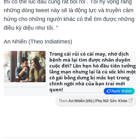
thì có thể lúc đầu cũng rất bối rối . Tôi hy vọng rằng
những dòng tweet này sẽ là động lực và truyền cảm
hứng cho những người khác có thể tìm được những
điều kỳ diệu như tôi. "
An Nhiên (Theo Indiatimes)
Trong cái rủi có cái may, nhờ dịch
bệnh mà lại tìm được nhân duyên
cuộc đời? Lần hẹn hò đầu tiên tưởng
lãng mạn nhưng lại là cú sốc khi một
cô gái bỗng dưng bị mắc kẹt trong
chính ngôi nhà của bạn trai mới
quen!
Xem thêm
Theo
An Nhiên (t/h) | Phụ Nữ Sức Khỏe