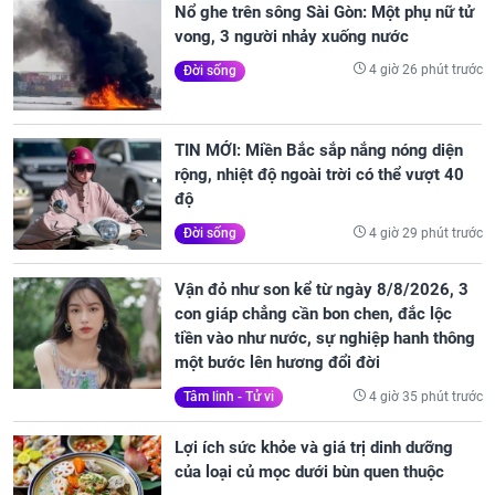
Nổ ghe trên sông Sài Gòn: Một phụ nữ tử
vong, 3 người nhảy xuống nước
4 giờ 26 phút trước
Đời sống
TIN MỚI: Miền Bắc sắp nắng nóng diện
rộng, nhiệt độ ngoài trời có thể vượt 40
độ
4 giờ 29 phút trước
Đời sống
Vận đỏ như son kể từ ngày 8/8/2026, 3
con giáp chẳng cần bon chen, đắc lộc
tiền vào như nước, sự nghiệp hanh thông
một bước lên hương đổi đời
4 giờ 35 phút trước
Tâm linh - Tử vi
Lợi ích sức khỏe và giá trị dinh dưỡng
của loại củ mọc dưới bùn quen thuộc