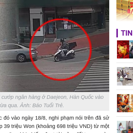
trình kh
Giá vàng
TIN
ngày 8/8
vọt lên 1
đồng/lư
hi cướp ngân hàng ở Daejeon, Hàn Quốc vào
Trong 4 
tháng 6 
ừa qua. Ảnh: Báo Tuổi Trẻ.
giáp vượ
Lộc, Phú
c đó vào ngày 18/8, nghi phạm nói trên đã sử
đổi mện
p 39 triệu Won (khoảng 698 triệu VND) từ một
Hoàng, ô