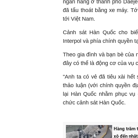
ngân hàng ở thành phố Daejeo
đã tẩu thoát bằng xe máy. Tớ
tới Việt Nam.
Cảnh sát Hàn Quốc cho biế
Interpol và phía chính quyền t
Theo gia đình và bạn bè của
đây có thể là động cơ của vụ 
"Anh ta có vẻ đã tiêu xài hết
thảo luận (với chính quyền đ
lại Hàn Quốc nhằm phục vụ đ
chức cảnh sát Hàn Quốc.
Hàng trăm t
xô đến nhặt