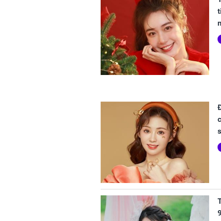
t
n
c
T
9