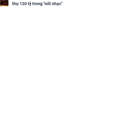
sộ
thự 120 tỷ trong "nốt nhạc"