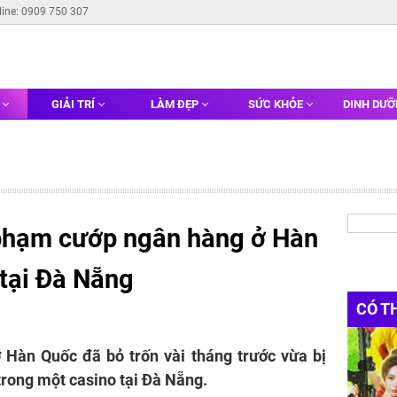
line: 0909 750 307
G
GIẢI TRÍ
LÀM ĐẸP
SỨC KHỎE
DINH DƯ
 phạm cướp ngân hàng ở Hàn
 tại Đà Nẵng
CÓ T
Hàn Quốc đã bỏ trốn vài tháng trước vừa bị
trong một casino tại Đà Nẵng.