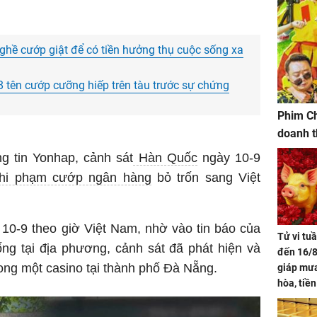
hề cướp giật để có tiền hưởng thụ cuộc sống xa
8 tên cướp cưỡng hiếp trên tàu trước sự chứng
Phim Ch
doanh t
g tin Yonhap, cảnh sát
Hàn Quốc
ngày 10-9
hi phạm cướp ngân hàng
bỏ trốn sang Việt
 10-9 theo giờ Việt Nam, nhờ vào tin báo của
Tử vi tu
g tại địa phương, cảnh sát đã phát hiện và
đến 16/8
ong một casino tại thành phố Đà Nẵng.
giáp mưa
hòa, tiề
bạc vàng
Quý Vinh