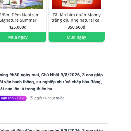
ã/Bỉm Đêm Nabizam
Tã dán bỉm quần Moony
Signature Summer
trắng dịu nhẹ natural cao
cấp
125,000đ
350,500đ
Mua ngay
Mua ngay
Đúng 9h30 ngày mai, Chủ Nhật 9/8/2026, 3 con giáp
ài vận hanh thông, sự nghiệp như 'cá chép hóa Rồng',
ét cạn lộc lá trong thiên hạ
2 giờ 44 phút trước
Tâm linh - Tử vi
Trúng số độc đắc vào sau ngày 9/8/2026, 3 con giáp