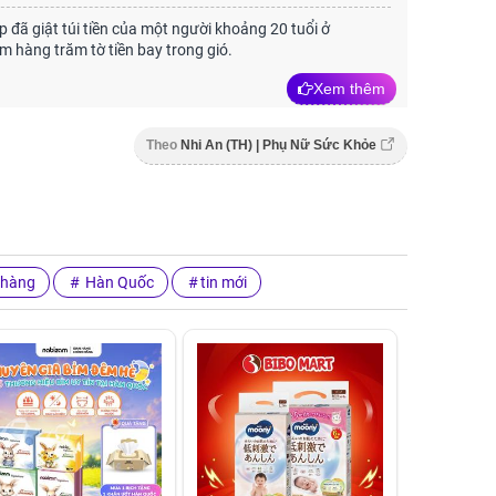
p đã giật túi tiền của một người khoảng 20 tuổi ở
àm hàng trăm tờ tiền bay trong gió.
Xem thêm
Theo
Nhi An (TH) | Phụ Nữ Sức Khỏe
 hàng
Hàn Quốc
tin mới