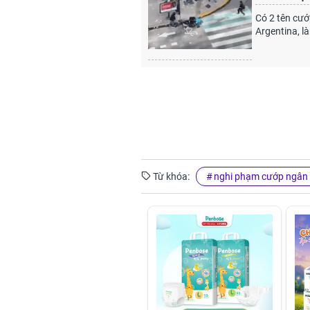
Có 2 tên cướ
Argentina, l
Từ khóa:
nghi phạm cướp ngân