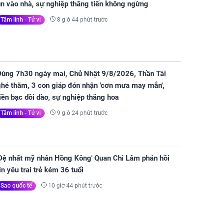
ùn vào nhà, sự nghiệp thăng tiến không ngừng
8 giờ 44 phút trước
Tâm linh - Tử vi
Đúng 7h30 ngày mai, Chủ Nhật 9/8/2026, Thần Tài
ghé thăm, 3 con giáp đón nhận 'cơn mưa may mắn',
iền bạc dồi dào, sự nghiệp thăng hoa
9 giờ 24 phút trước
Tâm linh - Tử vi
'Đệ nhất mỹ nhân Hồng Kông' Quan Chi Lâm phản hồi
in yêu trai trẻ kém 36 tuổi
10 giờ 44 phút trước
Sao quốc tế