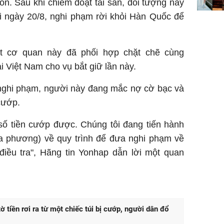
n. Sau khi chiếm đoạt tài sản, đối tượng này
ngơi đồ 
i ngày 20/8, nghi phạm rời khỏi Hàn Quốc để
t cơ quan này đã phối hợp chặt chẽ cùng
ại Việt Nam cho vụ bắt giữ lần này.
 nghi phạm, người này đang mắc nợ cờ bạc và
cướp.
 số tiền cướp được. Chúng tôi đang tiến hành
ịa phương) về quy trình để đưa nghi phạm về
iều tra", Hãng tin Yonhap dẫn lời một quan
ờ tiền rơi ra từ một chiếc túi bị cướp, người dân đổ