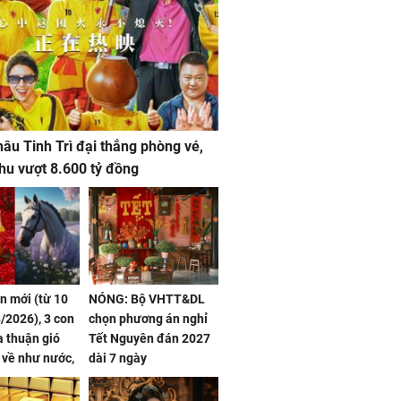
âu Tinh Trì đại thắng phòng vé,
hu vượt 8.600 tỷ đồng
ần mới (từ 10
NÓNG: Bộ VHTT&DL
/2026), 3 con
chọn phương án nghỉ
 thuận gió
Tết Nguyên đán 2027
n về như nước,
dài 7 ngày
 dư dả, Phú
 Hoa, vận