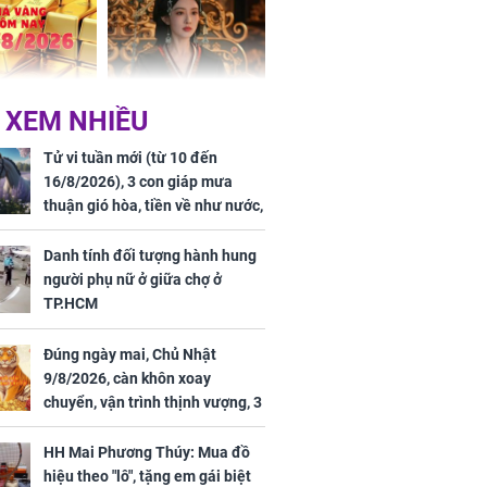
ai sáng
 hôm nay,
'Bách Hoa Sát' vừa kết
 XEM NHIỀU
/2026: Tăng
thúc, Mạnh Tử Nghĩa
44 triệu
đã vướng tranh luận
Tử vi tuần mới (từ 10 đến
ợng
16/8/2026), 3 con giáp mưa
thuận gió hòa, tiền về như nước,
bạc vàng dư dả, Phú Quý Vinh
Hoa, vận trình khai sáng
Danh tính đối tượng hành hung
người phụ nữ ở giữa chợ ở
TP.HCM
Đúng ngày mai, Chủ Nhật
ngày cuối
9/8/2026, càn khôn xoay
âm lịch, 3 con
chuyển, vận trình thịnh vượng, 3
ng phát Tài
con giáp nhận phúc khí nhà trời,
 Quý trăm bề,
tình tiền đỏ như son, vận may
h Phượng
HH Mai Phương Thúy: Mua đồ
hanh thông
m trọn cơ
hiệu theo "lô", tặng em gái biệt