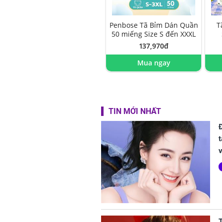
Penbose Tã Bỉm Dán Quần
T
50 miếng Size S đến XXXL
137,970đ
Mua ngay
TIN MỚI NHẤT
t
v