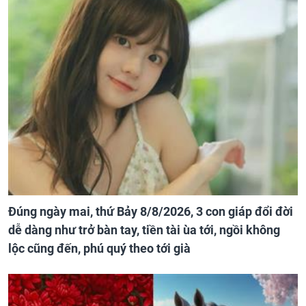
Đúng ngày mai, thứ Bảy 8/8/2026, 3 con giáp đổi đời
dễ dàng như trở bàn tay, tiền tài ùa tới, ngồi không
lộc cũng đến, phú quý theo tới già