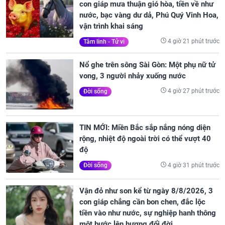
con giáp mưa thuận gió hòa, tiền về như
nước, bạc vàng dư dả, Phú Quý Vinh Hoa,
vận trình khai sáng
4 giờ 21 phút trước
Tâm linh - Tử vi
Nổ ghe trên sông Sài Gòn: Một phụ nữ tử
vong, 3 người nhảy xuống nước
4 giờ 27 phút trước
Đời sống
TIN MỚI: Miền Bắc sắp nắng nóng diện
rộng, nhiệt độ ngoài trời có thể vượt 40
độ
4 giờ 31 phút trước
Đời sống
Vận đỏ như son kể từ ngày 8/8/2026, 3
con giáp chẳng cần bon chen, đắc lộc
tiền vào như nước, sự nghiệp hanh thông
một bước lên hương đổi đời