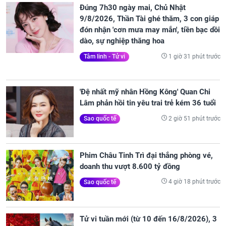
Đúng 7h30 ngày mai, Chủ Nhật
9/8/2026, Thần Tài ghé thăm, 3 con giáp
đón nhận 'cơn mưa may mắn', tiền bạc dồi
dào, sự nghiệp thăng hoa
1 giờ 31 phút trước
Tâm linh - Tử vi
'Đệ nhất mỹ nhân Hồng Kông' Quan Chi
Lâm phản hồi tin yêu trai trẻ kém 36 tuổi
2 giờ 51 phút trước
Sao quốc tế
Phim Châu Tinh Trì đại thắng phòng vé,
doanh thu vượt 8.600 tỷ đồng
4 giờ 18 phút trước
Sao quốc tế
Tử vi tuần mới (từ 10 đến 16/8/2026), 3