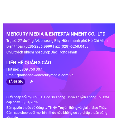
MERCURY MEDIA & ENTERTAINMENT CO., LTD
Trụ sở: 27 đường A4, phường Bảy Hiền, thành phố Hồ Chí Minh
Điện thoại: (028)-2236.9999 Fax: (028)-6268.0458
Chịu trách nhiệm nội dung: Đào Trọng Nhân
LIÊN HỆ QUẢNG CÁO
Hotline: 0909 750 307
Email:
quangcao@mercurymedia.com.vn
BẢNG GIÁ
Giấy phép số 02/GP-TTĐT do Sở Thông Tin và Truyền Thông Tp.HCM
cấp ngày 06/01/2025
Bản quyền thuộc về Công ty TNHH Truyền thông và giải trí Sao Thủy.
Cấm sao chép dưới mọi hình thức nếu không có sự chấp thuận bằng
văn bản.