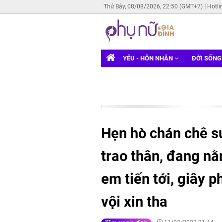
Thứ Bảy, 08/08/2026, 22:50 (GMT+7)
Hotli
YÊU - HÔN NHÂN
ĐỜI SỐN
Hẹn hò chán chê s
trao thân, đang nằ
em tiến tới, giây p
vội xin tha