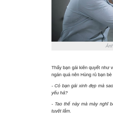
Ảnh
Thấy bạn gái kiên quyết như
ngán quá nên Hùng rủ bạn bè đ
- Có bạn gái xinh đẹp mà sa
yếu hả?
- Tao thế này mà mày nghĩ b
tuyệt lắm.