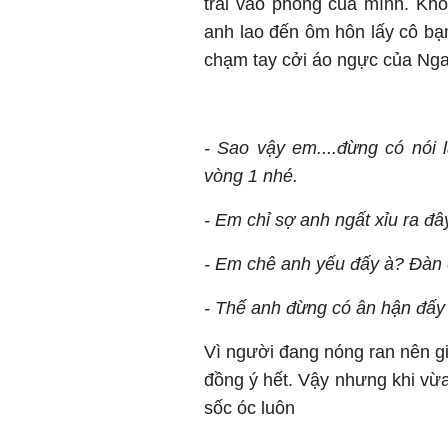
trai vào phòng của mình. Kh
anh lao đến ôm hôn lấy cô bạ
chạm tay cởi áo ngực của Nga 
- Sao vậy em....đừng có nó
vòng 1 nhé.
- Em chỉ sợ anh ngất xỉu ra đâ
- Em chê anh yếu đấy à? Đàn ô
- Thế anh đừng có ân hận đấy
Vì người đang nóng ran nên gi
đồng ý hết. Vậy nhưng khi vừ
sốc óc luôn