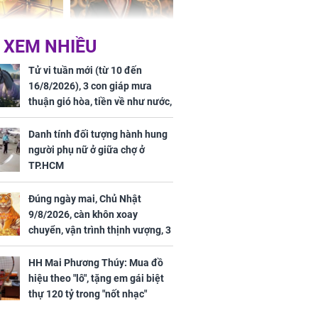
 hôm nay,
'Bách Hoa Sát' vừa kết
 XEM NHIỀU
/2026: Tăng
thúc, Mạnh Tử Nghĩa
44 triệu
đã vướng tranh luận
Tử vi tuần mới (từ 10 đến
ợng
16/8/2026), 3 con giáp mưa
thuận gió hòa, tiền về như nước,
bạc vàng dư dả, Phú Quý Vinh
Hoa, vận trình khai sáng
Danh tính đối tượng hành hung
người phụ nữ ở giữa chợ ở
TP.HCM
Đúng ngày mai, Chủ Nhật
ngày cuối
9/8/2026, càn khôn xoay
âm lịch, 3 con
chuyển, vận trình thịnh vượng, 3
ng phát Tài
con giáp nhận phúc khí nhà trời,
 Quý trăm bề,
tình tiền đỏ như son, vận may
h Phượng
HH Mai Phương Thúy: Mua đồ
hanh thông
m trọn cơ
hiệu theo "lô", tặng em gái biệt
sộ
thự 120 tỷ trong "nốt nhạc"