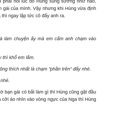
ỏi phải nói lúc đó Hùng sung sướng như nào,
n gái của mình. Vậy nhưng khi Hùng vừa định
thì ngay lập tức cô đẩy anh ra.
i là làm chuyện ấy mà em cấm anh chạm vào
y thì khổ em lắm.
ng thích nhất là chạm "phần trên" đấy nhé.
 nhé.
ờ bạn gái có bắt làm gì thì Hùng cũng gật đầu
a cởi áo nhìn vào vòng ngực của Nga thì Hùng