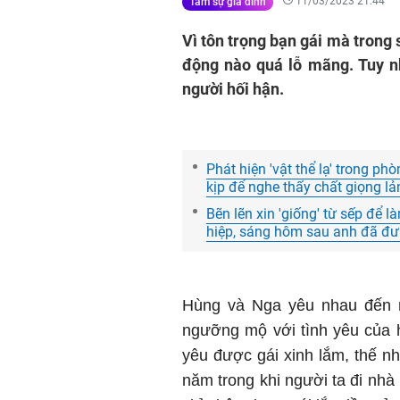
11/03/2023 21:44
Tâm sự gia đình
Vì tôn trọng bạn gái mà trong
động nào quá lỗ mãng. Tuy nh
người hối hận.
Phát hiện 'vật thể lạ' trong phò
kịp để nghe thấy chất giọng lả
Bẽn lẽn xin 'giống' từ sếp để l
hiệp, sáng hôm sau anh đã đưa
Hùng và Nga yêu nhau đến 
ngưỡng mộ với tình yêu của 
yêu được gái xinh lắm, thế n
năm trong khi người ta đi nhà