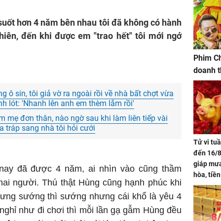
 suốt hơn 4 năm bên nhau tôi đã không có hành
iên, đến khi được em "trao hết" tôi mới ngớ
Phim Ch
doanh t
ng ô sin, tôi giả vờ ra ngoài rồi về nhà bất chợt vừa
nh lót: 'Nhanh lên anh em thèm lắm rồi'
àm mẹ đơn thân, nào ngờ sau khi làm liên tiếp vài
 tráp sang nhà tôi hỏi cưới
Tử vi tu
đến 16/8
giáp mưa
nay đã được 4 năm, ai nhìn vào cũng thầm
hòa, tiề
hai người. Thú thật Hùng cũng hạnh phúc khi
bạc vàng
hưng sướng thì sướng nhưng cái khổ là yêu 4
Quý Vinh
trình kh
 nghỉ như đi chơi thì mỗi lần gạ gẫm Hùng đều