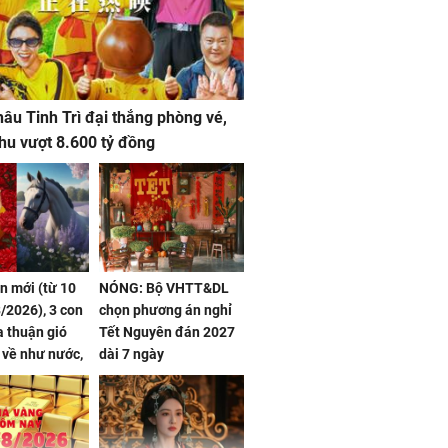
âu Tinh Trì đại thắng phòng vé,
hu vượt 8.600 tỷ đồng
ần mới (từ 10
NÓNG: Bộ VHTT&DL
/2026), 3 con
chọn phương án nghỉ
 thuận gió
Tết Nguyên đán 2027
n về như nước,
dài 7 ngày
 dư dả, Phú
 Hoa, vận
ai sáng