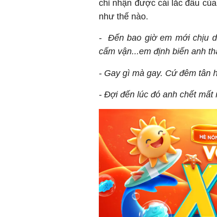
chỉ nhận được cái lắc đầu của
như thế nào.
- Đến bao giờ em mới chịu d
cấm vận...em định biến anh t
- Gay gì mà gay. Cứ đêm tân h
- Đợi đến lúc đó anh chết mất 