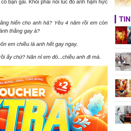
 cô bạn gái. Khỏi phải nói lúc đó anh hậm hực
Giá vàng
TIN
ngày 8/8
âng hiến cho anh hả? Yêu 4 năm rồi em còn
vọt lên 1
hành thằng gay à?
đồng/lư
ôn em chiều là anh hết gay ngay.
rồi ấy chứ? Năn nỉ em đó...chiều anh đi mà.
Trong 4 
tháng 6 
giáp vượ
Lộc, Phú
đổi mện
Hoàng, ô
ngơi đồ 