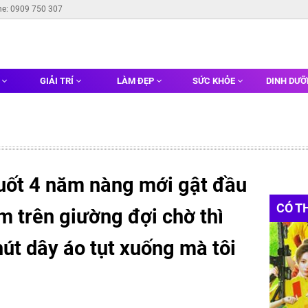
ne: 0909 750 307
G
GIẢI TRÍ
LÀM ĐẸP
SỨC KHỎE
DINH DƯ
uốt 4 năm nàng mới gật đầu
CÓ T
m trên giường đợi chờ thì
hút dây áo tụt xuống mà tôi