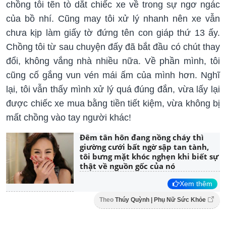
chồng tôi tẽn tò dắt chiếc xe về trong sự ngơ ngác
của bồ nhí. Cũng may tôi xử lý nhanh nên xe vẫn
chưa kịp làm giấy tờ đứng tên con giáp thứ 13 ấy.
Chồng tôi từ sau chuyện đấy đã bắt đầu có chút thay
đổi, không vắng nhà nhiều nữa. Về phần mình, tôi
cũng cố gắng vun vén mái ấm của mình hơn. Nghĩ
lại, tôi vẫn thấy mình xử lý quá đúng đắn, vừa lấy lại
được chiếc xe mua bằng tiền tiết kiệm, vừa không bị
mất chồng vào tay người khác!
Đêm tân hôn đang nồng cháy thì
giường cưới bất ngờ sập tan tành,
tôi bưng mặt khóc nghẹn khi biết sự
thật về nguồn gốc của nó
Xem thêm
Theo
Thúy Quỳnh | Phụ Nữ Sức Khỏe