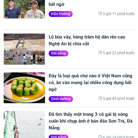
bất ngờ
5 giờ 11 phút trước
Hậu trường
Lũ bủa vây, hàng trăm hộ dân rẻo cao
Nghệ An bị chia cắt
5 giờ 22 phút trước
Đời sống
Đây là loại quả chợ nào ở Việt Nam cũng
có, ăn vào mang lại nhiều công dụng bất
ngờ
5 giờ 45 phút trước
Dinh dưỡng
Đã tìm thấy một trong 3 cô gái bị sóng
cuốn khi chụp ảnh ở bán đảo Sơn Trà, Đà
Nẵng
6 giờ 14 phút trước
Đời sống