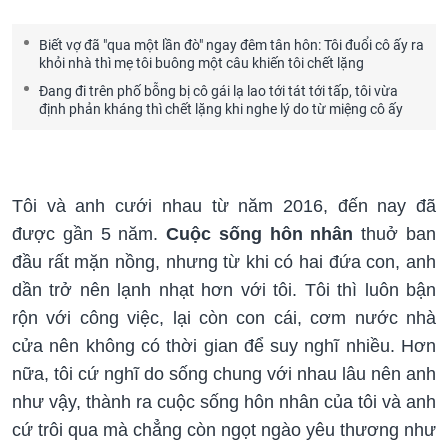
Biết vợ đã "qua một lần đò" ngay đêm tân hôn: Tôi đuổi cô ấy ra
khỏi nhà thì mẹ tôi buông một câu khiến tôi chết lặng
Đang đi trên phố bỗng bị cô gái lạ lao tới tát tới tấp, tôi vừa
định phản kháng thì chết lặng khi nghe lý do từ miệng cô ấy
Tôi và anh cưới nhau từ năm 2016, đến nay đã
được gần 5 năm.
Cuộc sống
hôn nhân
thuở ban
đầu rất mặn nồng, nhưng từ khi có hai đứa con, anh
dần trở nên lạnh nhạt hơn với tôi. Tôi thì luôn bận
rộn với công việc, lại còn con cái, cơm nước nhà
cửa nên không có thời gian để suy nghĩ nhiều. Hơn
nữa, tôi cứ nghĩ do sống chung với nhau lâu nên anh
như vậy, thành ra cuộc sống hôn nhân của tôi và anh
cứ trôi qua mà chẳng còn ngọt ngào yêu thương như