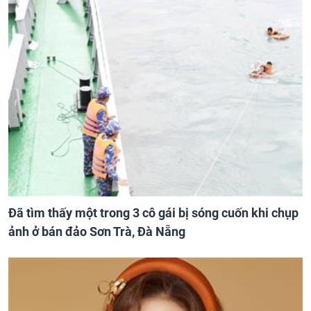
Đã tìm thấy một trong 3 cô gái bị sóng cuốn khi chụp
ảnh ở bán đảo Sơn Trà, Đà Nẵng