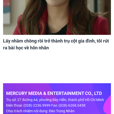
Lấy nhầm chồng rồi trở thành trụ cột gia đình, tôi rút
ra bài học về hôn nhân
MERCURY MEDIA & ENTERTAINMENT CO., LTD
Trụ sở: 27 đường A4, phường Bảy Hiền, thành phố Hồ Chí Minh
Điện thoại: (028)-2236.9999 Fax: (028)-6268.0458
Chịu trách nhiệm nội dung: Đào Trọng Nhân