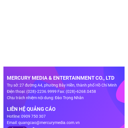
MERCURY MEDIA & ENTERTAINMENT CO., LTD
Trụ sở: 27 đường A4, phường Bảy Hiền, thành phố Hồ Chí Minh
Điện thoại: (028)-2236.9999 Fax: (028)-6268.0458
Chịu trách nhiệm nội dung: Đào Trọng Nhân
LIÊN HỆ QUẢNG CÁO
Hotline: 0909 750 307
Email:
quangcao@mercurymedia.com.vn