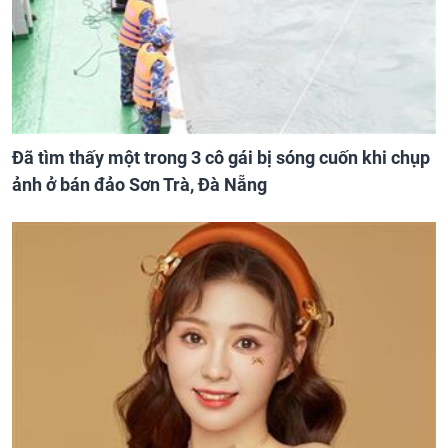
Đã tìm thấy một trong 3 cô gái bị sóng cuốn khi chụp
ảnh ở bán đảo Sơn Trà, Đà Nẵng