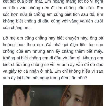
két sắt của biến mất. Em hoang mang tột độ vì nghĩ
có trộm vào phòng nên đi tìm chồng cầu cứu. Em
sốc hơn nữa là chồng em cũng biệt tích sau đó. Em
không biết chồng đi đâu cùng với vàng và tiền cưới
của chúng em.
Bố mẹ em cũng chẳng hay biết chuyện này, ông bà
hoảng loạn theo em. Cả nhà gọi điện liên tục cho
chồng của em nhưng anh ấy chẳng thèm bắt máy.
Không ai biết chồng em đi đâu và làm gì. Nhưng em
biết chắc rằng chồng sẽ về, vì anh ấy vẫn để đồ đạc
và giấy tờ cá nhân ở nhà. Em chỉ không hiểu vì sao
anh ấy lại biến mất ngay trong đêm tân hôn?