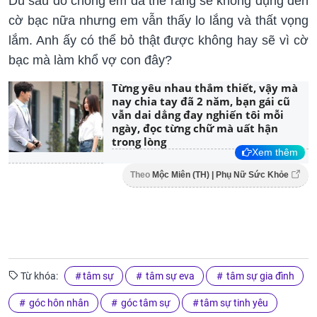
Dù sau đó chồng em đã thề rằng sẽ không đụng đến
cờ bạc nữa nhưng em vẫn thấy lo lắng và thất vọng
lắm. Anh ấy có thể bỏ thật được không hay sẽ vì cờ
bạc mà làm khổ vợ con đây?
Từng yêu nhau thắm thiết, vậy mà
nay chia tay đã 2 năm, bạn gái cũ
vẫn dai dẳng đay nghiến tôi mỗi
ngày, đọc từng chữ mà uất hận
trong lòng
Xem thêm
Theo
Mộc Miên (TH) | Phụ Nữ Sức Khỏe
Từ khóa:
tâm sự
tâm sự eva
tâm sự gia đình
góc hôn nhân
góc tâm sự
tâm sự tinh yêu