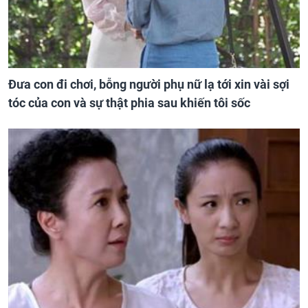
Đưa con đi chơi, bỗng người phụ nữ lạ tới xin vài sợi
tóc của con và sự thật phia sau khiến tôi sốc