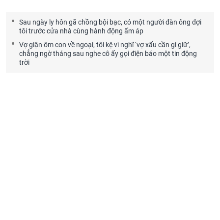
Sau ngày ly hôn gã chồng bội bạc, có một người đàn ông đợi
tôi trước cửa nhà cùng hành động ấm áp
Vợ giận ôm con về ngoại, tôi kệ vì nghĩ ‘vợ xấu cần gì giữ’,
chẳng ngờ tháng sau nghe cô ấy gọi điện báo một tin động
trời