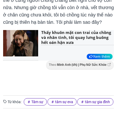
thể ở cùng người chồng chẳng biết nghĩ cho vợ con
nữa. Nhưng giờ chồng tôi vẫn còn ở nhà, vết thương
ở chân cũng chưa khỏi, tôi bỏ chồng lúc này thế nào
cũng bị thiên hạ bàn tán. Tôi phải làm sao đây?
Thấy khuôn mặt con trai của chồng
và nhân tình, tôi quay lưng buông
hết oán hận xưa
Xem thêm
Theo
Minh Anh (t/h) | Phụ Nữ Sức Khỏe
Từ khóa:
Tâm sự
tâm sự eva
tâm sự gia đình