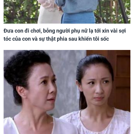
Đưa con đi chơi, bỗng người phụ nữ lạ tới xin vài sợi
tóc của con và sự thật phia sau khiến tôi sốc