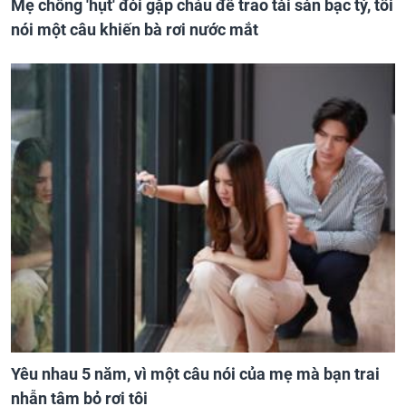
Mẹ chồng 'hụt' đòi gặp cháu để trao tài sản bạc tỷ, tôi
nói một câu khiến bà rơi nước mắt
Yêu nhau 5 năm, vì một câu nói của mẹ mà bạn trai
nhẫn tâm bỏ rơi tôi