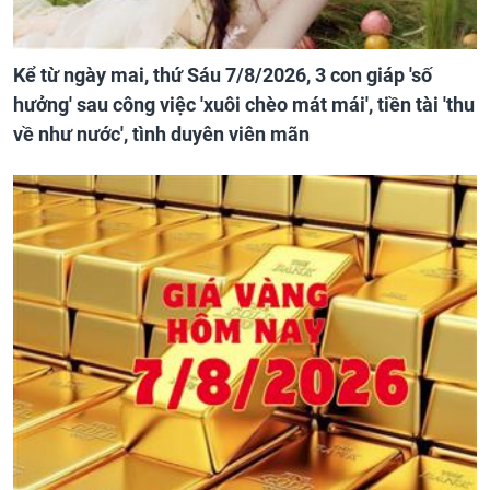
Kể từ ngày mai, thứ Sáu 7/8/2026, 3 con giáp 'số
hưởng' sau công việc 'xuôi chèo mát mái', tiền tài 'thu
về như nước', tình duyên viên mãn