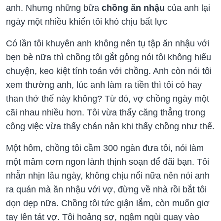
anh. Nhưng những bữa
chồng ăn nhậu
của anh lại
ngày một nhiều khiến tôi khó chịu bất lực
Có lần tôi khuyên anh không nên tụ tập ăn nhậu với
bẹn bè nữa thì chồng tôi gắt gỏng nói tôi không hiểu
chuyện, keo kiệt tính toán với chồng. Anh còn nói tôi
xem thường anh, lúc anh làm ra tiền thì tôi có hay
than thở thế này không? Từ đó, vợ chồng ngày một
cãi nhau nhiều hơn. Tôi vừa thấy căng thẳng trong
công việc vừa thấy chán nản khi thấy chồng như thế.
Một hôm, chồng tôi cầm 300 ngàn đưa tôi, nói làm
một mâm cơm ngon lành thịnh soạn để đãi bạn. Tôi
nhẫn nhịn lâu ngày, không chịu nổi nữa nên nói anh
ra quán mà ăn nhậu với vợ, đừng về nhà rồi bắt tôi
dọn dẹp nữa. Chồng tôi tức giận lắm, còn muốn giơ
tay lên tát vợ. Tôi hoảng sợ, ngậm ngùi quay vào