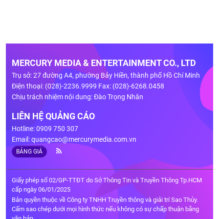
MERCURY MEDIA & ENTERTAINMENT CO., LTD
Trụ sở: 27 đường A4, phường Bảy Hiền, thành phố Hồ Chí Minh
Điện thoại: (028)-2236.9999 Fax: (028)-6268.0458
Chịu trách nhiệm nội dung: Đào Trọng Nhân
LIÊN HỆ QUẢNG CÁO
Hotline: 0909 750 307
Email:
quangcao@mercurymedia.com.vn
BẢNG GIÁ
Giấy phép số 02/GP-TTĐT do Sở Thông Tin và Truyền Thông Tp.HCM
cấp ngày 06/01/2025
Bản quyền thuộc về Công ty TNHH Truyền thông và giải trí Sao Thủy.
Cấm sao chép dưới mọi hình thức nếu không có sự chấp thuận bằng
văn bản.