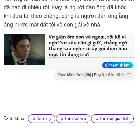
đã bạc đi nhiều rồi. Đây là người đàn ông đã khóc
khi đưa tôi theo chồng, cũng là người đàn ông ầng
ậng nước mắt dắt tôi và con gái về nhà.
Vợ giận ôm con về ngoại, tôi kệ vì
nghĩ ‘vợ xấu cần gì giữ’, chẳng ngờ
tháng sau nghe cô ấy gọi điện báo
một tin động trời
Xem thêm
Theo
Minh Anh (t/h) | Phụ Nữ Sức Khỏe
Từ khóa:
Tâm sự
tâm sự eva
tâm sự gia đình