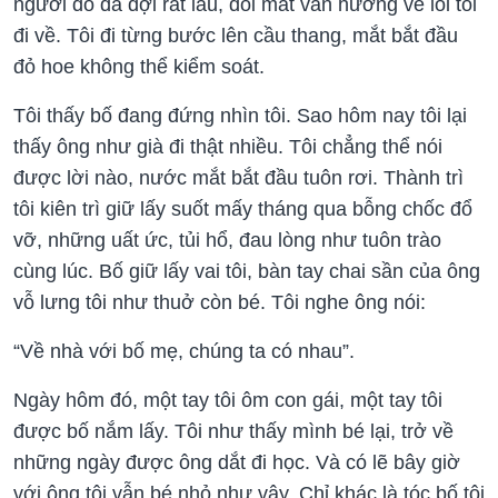
người đó đã đợi rất lâu, đôi mắt vẫn hướng về lối tôi
đi về. Tôi đi từng bước lên cầu thang, mắt bắt đầu
đỏ hoe không thể kiểm soát.
Tôi thấy bố đang đứng nhìn tôi. Sao hôm nay tôi lại
thấy ông như già đi thật nhiều. Tôi chẳng thể nói
được lời nào, nước mắt bắt đầu tuôn rơi. Thành trì
tôi kiên trì giữ lấy suốt mấy tháng qua bỗng chốc đổ
vỡ, những uất ức, tủi hổ, đau lòng như tuôn trào
cùng lúc. Bố giữ lấy vai tôi, bàn tay chai sần của ông
vỗ lưng tôi như thuở còn bé. Tôi nghe ông nói:
“Về nhà với bố mẹ, chúng ta có nhau”.
Ngày hôm đó, một tay tôi ôm con gái, một tay tôi
được bố nắm lấy. Tôi như thấy mình bé lại, trở về
những ngày được ông dắt đi học. Và có lẽ bây giờ
với ông tôi vẫn bé nhỏ như vậy. Chỉ khác là tóc bố tôi