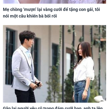
Mẹ chồng ‘mượn’ lại vàng cưới để tặng con gái, tôi
nói một câu khiến bà bối rối
Gặp lại người yêu cũ trong đám cưới bạn, anh ta lên