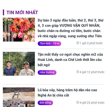
TIN MỚI NHẤT
Dự báo 3 ngày đầu tuần, thứ 2, thứ 3, thứ
4, 3 con giáp VƯỢNG VẬN QUÝ NHÂN,
bước chân ra đường có tiền, bước chân
về nhà ngập vàng, sung sướng như Tiên
1 giờ 3 phút trước
Tâm linh - Tử vi
Tận mắt thấy cơ ngơi chục nghìn m2 của
Hoài Linh, danh ca Chế Linh thốt lên câu
bất ngờ
4 giờ 12 phút trước
Hậu trường
Lũ bủa vây, hàng trăm hộ dân rẻo cao
Nghệ An bị chia cắt
4 giờ 23 phút trước
Đời sống