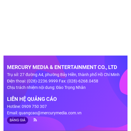
MERCURY MEDIA & ENTERTAINMENT CO., LTD
Trụ sở: 27 đường A4, phường Bảy Hiền, thành phố Hồ Chí Minh
Điện thoại: (028)-2236.9999 Fax: (028)-6268.0458
Chịu trách nhiệm nội dung: Đào Trọng Nhân
LIÊN HỆ QUẢNG CÁO
Hotline: 0909 750 307
Email:
quangcao@mercurymedia.com.vn
BẢNG GIÁ