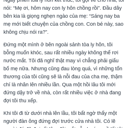
Ngày phiên tòa ly hôn kết thúc, tôi gọi về cho nhà, tôi
nói: “Mẹ ơi, hôm nay con ly hôn chồng rồi”. Đầu dây
bên kia là giọng nghẹn ngào của mẹ: “Sáng nay ba
mẹ mới biết chuyện của chồng con. Con bé này, sao
không chịu nói ra?”.
Đứng một mình ở bên ngoài sảnh tòa ly hôn, tôi
bỗng muốn khóc, sau rất nhiều ngày không thể rơi
nước mắt. Tôi đã nghĩ thật may vì chẳng phải giấu
bố mẹ nữa. Nhưng cũng đau lòng quá, vì những tổn
thương của tôi cũng sẽ là nỗi đau của cha mẹ, thậm
chí là nhân lên nhiều lần. Qua một hồi lâu tôi mới
đứng dậy trở về nhà, còn rất nhiều việc ở nhà đang
đợi tôi thu xếp.
Khi tôi đi từ dưới nhà lên lầu, tôi bất ngờ thấy một
người đàn ông đứng đợi trước cửa nhà tôi. Có lẽ