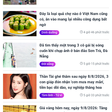
Đây là loại quả chợ nào ở Việt Nam cũng
có, ăn vào mang lại nhiều công dụng bất
ngờ
4 giờ 46 phút trước
Dinh dưỡng
Đã tìm thấy một trong 3 cô gái bị sóng
cuốn khi chụp ảnh ở bán đảo Sơn Trà, Đà
Nẵng
5 giờ 15 phút trước
Đời sống
Thần Tài ghé thăm sau ngày 8/8/2026, 3
con giáp đón nhận 'cơn mưa may mắn',
tiền bạc dồi dào, sự nghiệp thăng hoa
5 giờ 33 phút trước
Tâm linh - Tử vi
Giá vàng hôm nay, ngày 9/8/2026: Tăng