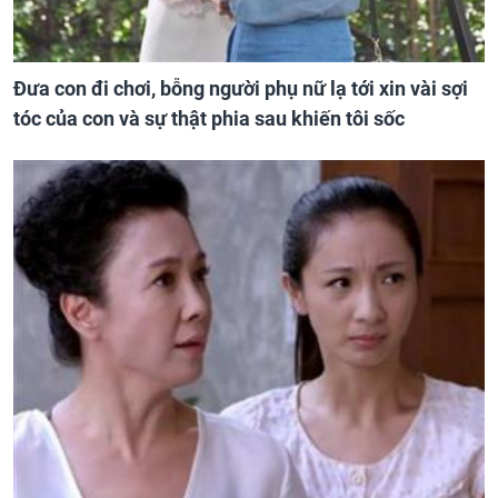
Đưa con đi chơi, bỗng người phụ nữ lạ tới xin vài sợi
tóc của con và sự thật phia sau khiến tôi sốc