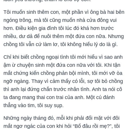
Tôi muốn sinh thêm con, một phần vì ông bà hai bên
ngóng trông, mà tôi cũng muốn nhà cửa đông vui
hơn. Điều kiện gia đình tôi lúc đó khá hơn trước
nhiều, dư dả để nuôi thêm một đứa con nữa. Nhưng
chồng tôi vẫn cứ làm lơ, tôi không hiểu lý do là gì.
Chỉ khi biết chồng ngoại tình tôi mới hiểu vì sao anh
ậm ừ chuyện sinh một đứa con nữa với tôi. Khi tận
mắt chứng kiến chồng phản bội mình, tôi mới vỡ òa
ngỡ ngàng. Thay vì cảm thấy có lỗi, sợ tôi bỏ chồng
thì anh lại đứng chắn trước nhân tình. Anh ta nói cô
ta đang mang thai con trai của anh. Một cú đánh
thẳng vào tim, tôi suy sụp.
Những ngày tháng đó, mỗi khi phải đối mặt với đôi
mắt ngơ ngác của con khi hỏi “Bố đâu rồi mẹ?”, tôi