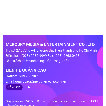
MERCURY MEDIA & ENTERTAINMENT CO., LTD
Trụ sở: 27 đường A4, phường Bảy Hiền, thành phố Hồ Chí Minh
Điện thoại: (028)-2236.9999 Fax: (028)-6268.0458
Chịu trách nhiệm nội dung: Đào Trọng Nhân
LIÊN HỆ QUẢNG CÁO
Hotline: 0909 750 307
Email:
quangcao@mercurymedia.com.vn
BẢNG GIÁ
Giấy phép số 02/GP-TTĐT do Sở Thông Tin và Truyền Thông Tp.HCM
cấp ngày 06/01/2025