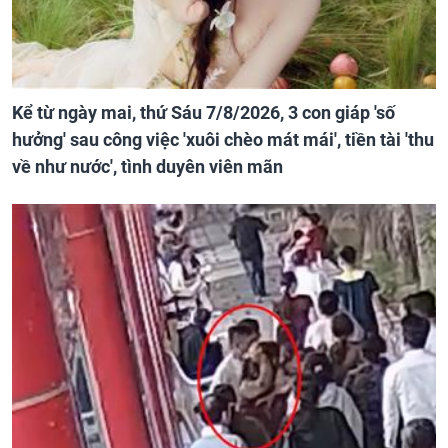
Kể từ ngày mai, thứ Sáu 7/8/2026, 3 con giáp 'số
hưởng' sau công việc 'xuôi chèo mát mái', tiền tài 'thu
về như nước', tình duyên viên mãn