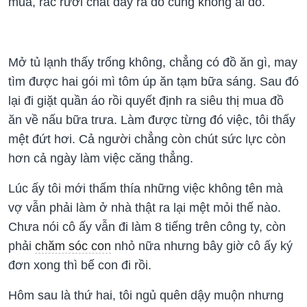
mua, rác rưởi chất đầy ra đó cũng không ai đổ.
Mở tủ lạnh thấy trống không, chẳng có đồ ăn gì, may
tìm được hai gói mì tôm úp ăn tạm bữa sáng. Sau đó
lại đi giặt quần áo rồi quyết định ra siêu thị mua đồ
ăn về nấu bữa trưa. Làm được từng đó việc, tôi thấy
mệt đứt hơi. Cả người chẳng còn chút sức lực còn
hơn cả ngày làm việc căng thẳng.
Lúc ấy tôi mới thấm thía những việc không tên mà
vợ vẫn phải làm ở nhà thật ra lại mệt mỏi thế nào.
Chưa nói cô ấy vẫn đi làm 8 tiếng trên công ty, còn
phải
chăm sóc con
nhỏ nữa nhưng bây giờ cô ấy ký
đơn xong thì bế con đi rồi.
Hôm sau là thứ hai, tôi ngủ quên dậy muộn nhưng