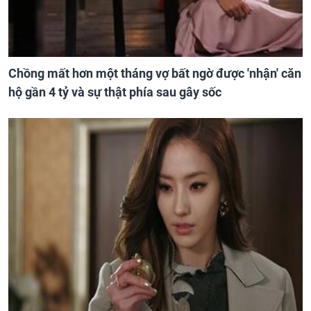
Chồng mất hơn một tháng vợ bất ngờ được 'nhận' căn
hộ gần 4 tỷ và sự thật phía sau gây sốc