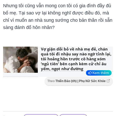
Nhưng tôi cũng vẫn mong con tôi có gia đình đầy đủ
bố mẹ. Tại sao vợ lại không nghĩ được điều đó, mà
chỉ vì muốn an nhà sung sướng cho bản thân rồi sẵn
sàng đánh đổ hôn nhân?
Vợ giận dỗi bỏ về nhà mẹ đẻ, chán
quá tôi đi nhậu say nào ngờ tỉnh lại,
tôi hoảng hồn trước cô hàng xóm
‘ngủ tiên’ bên cạnh kèm cử chỉ âu
yếm, ngọt như đường
Xem thêm
Theo
Thiên Bảo (t/h) | Phụ Nữ Sức Khỏe