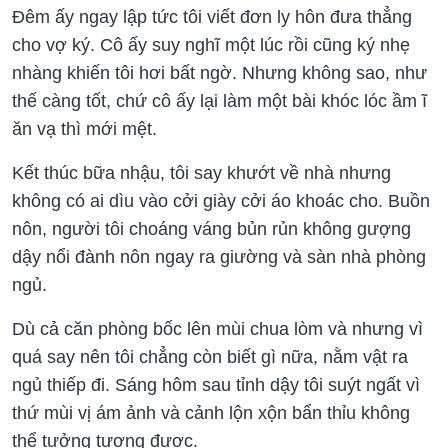
Đêm ấy ngay lập tức tôi viết đơn ly hôn đưa thẳng
cho vợ ký. Cô ấy suy nghĩ một lúc rồi cũng ký nhẹ
nhàng khiến tôi hơi bất ngờ. Nhưng không sao, như
thế càng tốt, chứ cô ấy lại làm một bài khóc lóc ầm ĩ
ăn vạ thì mới mệt.
Kết thúc bữa nhậu, tôi say khướt về nhà nhưng
không có ai dìu vào cởi giày cởi áo khoác cho. Buồn
nôn, người tôi choáng váng bủn rủn không gượng
dậy nổi đành nôn ngay ra giường và sàn nhà phòng
ngủ.
Dù cả căn phòng bốc lên mùi chua lòm và nhưng vì
quá say nên tôi chẳng còn biết gì nữa, nằm vật ra
ngủ thiếp đi. Sáng hôm sau tỉnh dậy tôi suýt ngất vì
thứ mùi vị ám ảnh và cảnh lộn xộn bẩn thỉu không
thể tưởng tượng được.