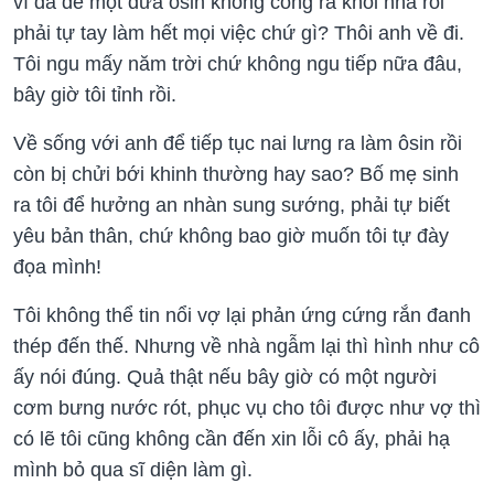
vì đã để một đứa ôsin không công ra khỏi nhà rồi
phải tự tay làm hết mọi việc chứ gì? Thôi anh về đi.
Tôi ngu mấy năm trời chứ không ngu tiếp nữa đâu,
bây giờ tôi tỉnh rồi.
Về sống với anh để tiếp tục nai lưng ra làm ôsin rồi
còn bị chửi bới khinh thường hay sao? Bố mẹ sinh
ra tôi để hưởng an nhàn sung sướng, phải tự biết
yêu bản thân, chứ không bao giờ muốn tôi tự đày
đọa mình!
Tôi không thể tin nổi vợ lại phản ứng cứng rắn đanh
thép đến thế. Nhưng về nhà ngẫm lại thì hình như cô
ấy nói đúng. Quả thật nếu bây giờ có một người
cơm bưng nước rót, phục vụ cho tôi được như vợ thì
có lẽ tôi cũng không cần đến xin lỗi cô ấy, phải hạ
mình bỏ qua sĩ diện làm gì.