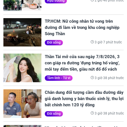
2 giờ 46 phút trước
Hậu trường
TP.HCM: Nữ công nhân tử vong trên
đường đi làm về trong khu công nghiệp
Sóng Thần
3 giờ 7 phút trước
Đời sống
Thần Tài mở cửa sau ngày 7/8/2026, 3
con giáp ra đường 'đụng trúng hố vàng',
mỏi tay đếm tiền, giàu nứt đố đổ vách
3 giờ 38 phút trước
Tâm linh - Tử vi
Chân dung đối tượng cầm đầu đường dây
giả danh lương y bán thuốc sinh lý, thu lợi
bất chính hơn 120 tỷ đồng
3 giờ 38 phút trước
Đời sống