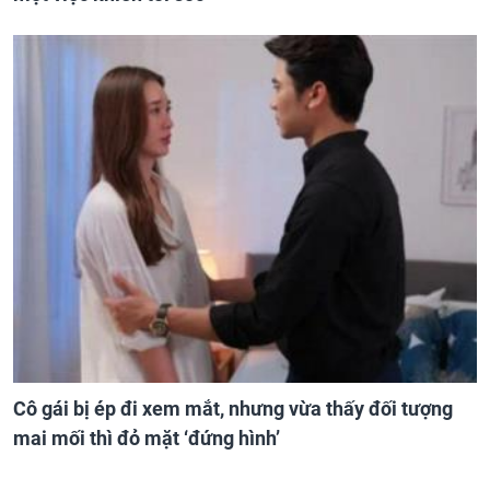
Cô gái bị ép đi xem mắt, nhưng vừa thấy đối tượng
mai mối thì đỏ mặt ‘đứng hình’