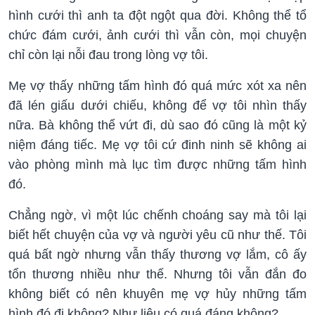
hình cưới thì anh ta đột ngột qua đời. Không thể tổ
chức đám cưới, ảnh cưới thì vẫn còn, mọi chuyện
chỉ còn lại nỗi đau trong lòng vợ tôi.
Mẹ vợ thấy những tấm hình đó quá mức xót xa nên
đã lén giấu dưới chiếu, không để vợ tôi nhìn thấy
nữa. Bà không thể vứt đi, dù sao đó cũng là một kỷ
niệm đáng tiếc. Mẹ vợ tôi cứ đinh ninh sẽ không ai
vào phòng mình mà lục tìm được những tấm hình
đó.
Chẳng ngờ, vì một lúc chếnh choáng say mà tôi lại
biết hết chuyện của vợ và người yêu cũ như thế. Tôi
quá bất ngờ nhưng vẫn thấy thương vợ lắm, cô ấy
tổn thương nhiều như thế. Nhưng tôi vẫn đắn đo
không biết có nên khuyên mẹ vợ hủy những tấm
hình đó đi không? Như liệu có quá đáng không?