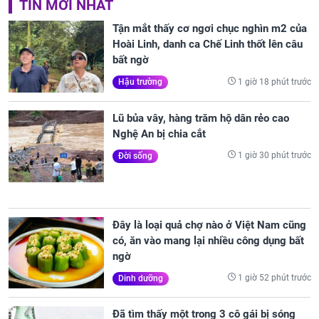
TIN MỚI NHẤT
Tận mắt thấy cơ ngơi chục nghìn m2 của
Hoài Linh, danh ca Chế Linh thốt lên câu
bất ngờ
1 giờ 18 phút trước
Hậu trường
Lũ bủa vây, hàng trăm hộ dân rẻo cao
Nghệ An bị chia cắt
1 giờ 30 phút trước
Đời sống
Đây là loại quả chợ nào ở Việt Nam cũng
có, ăn vào mang lại nhiều công dụng bất
ngờ
1 giờ 52 phút trước
Dinh dưỡng
Đã tìm thấy một trong 3 cô gái bị sóng