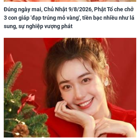
Đúng ngày mai, Chủ Nhật 9/8/2026, Phật Tổ che chở
3 con giáp 'đạp trúng mỏ vàng', tiền bạc nhiều như lá
sung, sự nghiệp vượng phát