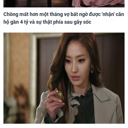
Chồng mất hơn một tháng vợ bất ngờ được 'nhận' căn
hộ gần 4 tỷ và sự thật phía sau gây sốc