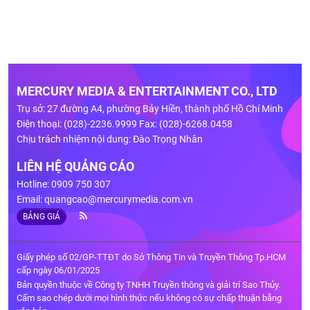
MERCURY MEDIA & ENTERTAINMENT CO., LTD
Trụ sở: 27 đường A4, phường Bảy Hiền, thành phố Hồ Chí Minh
Điện thoại: (028)-2236.9999 Fax: (028)-6268.0458
Chịu trách nhiệm nội dung: Đào Trọng Nhân
LIÊN HỆ QUẢNG CÁO
Hotline: 0909 750 307
Email:
quangcao@mercurymedia.com.vn
BẢNG GIÁ
Giấy phép số 02/GP-TTĐT do Sở Thông Tin và Truyền Thông Tp.HCM
cấp ngày 06/01/2025
Bản quyền thuộc về Công ty TNHH Truyền thông và giải trí Sao Thủy.
Cấm sao chép dưới mọi hình thức nếu không có sự chấp thuận bằng