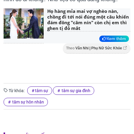
Họ hàng mỉa mai vợ nghèo nàn,
chồng đi tới nói đúng một câu khiến
đám đông "câm nín" còn chị em thì
ghen tị đỏ mắt
Xem thêm
Theo
Vân Nhi | Phụ Nữ Sức Khỏe
Từ khóa:
tâm sự
tâm sự gia đình
tâm sự hôn nhân