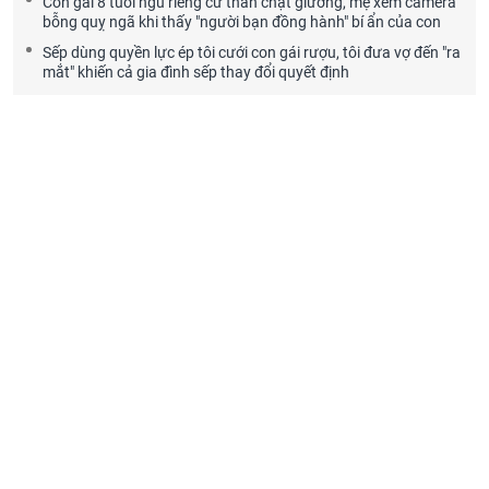
Con gái 8 tuổi ngủ riêng cứ than chật giường, mẹ xem camera
bỗng quỵ ngã khi thấy "người bạn đồng hành" bí ẩn của con
Sếp dùng quyền lực ép tôi cưới con gái rượu, tôi đưa vợ đến "ra
mắt" khiến cả gia đình sếp thay đổi quyết định