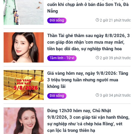
cuốn khi chụp ảnh ở bán đảo Sơn Trà, Đà
Nẵng
2 giờ 21 phút trước
Đời sống
Thần Tài ghé thăm sau ngày 8/8/2026, 3
con giáp đón nhận 'cơn mưa may mắn',
tiền bạc dồi dào, sự nghiệp thăng hoa
2 giờ 39 phút trước
Tâm linh - Tử vi
Giá vàng hôm nay, ngày 9/8/2026: Tăng
3 triệu trong tuần nhưng người mua
không lãi
3 giờ 34 phút trước
Đời sống
Đúng 12h30 hôm nay, Chủ Nhật
9/8/2026, 3 con giáp tài vận hanh thông,
sự nghiệp như 'cá chép hóa Rồng', vét
cạn lộc lá trong thiên hạ