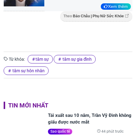
Xem thêm
Theo
Bảo Châu | Phụ Nữ Sức Khỏe
Từ khóa:
tâm sự
tâm sự gia đình
tâm sự hôn nhân
TIN MỚI NHẤT
Tái xuất sau 10 năm, Trần Vỹ Đình không
giấu được nước mắt
44 phút trước
Sao quốc tế