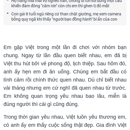
Họ hàng mỉa mai vợ nghèo nàn, chồng đi tới nói đúng một câu
khiến đám đông "câm nín" còn chị em thì ghen tị đỏ mắt
Con gái 8 tuổi ngủ riêng cứ than chật giường, mẹ xem camera
bỗng quỵ ngã khi thấy "người bạn đồng hành" bí ẩn của con
Em gặp Việt trong một lần đi chơi với nhóm bạn
chung. Ngay từ lần đầu quen biết nhau, em đã bị
Việt thu hút bởi vẻ phong độ, lịch thiệp. Sau hôm đó,
anh ấy hẹn em đi ăn uống. Chúng em bắt đầu có
tình cảm rồi chính thức quen nhau. Dù chỉ biết nhau
vài tháng nhưng em cứ nghĩ đã quen nhau từ trước.
Em không quan trọng yêu nhau bao lâu, miễn là
đúng người thì cái gì cũng đúng.
Trong thời gian yêu nhau, Việt luôn yêu thương em,
có anh ấy em thấy cuộc sống thật đẹp. Gia đình Việt