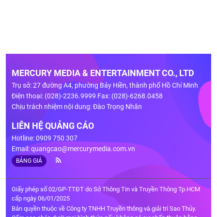
MERCURY MEDIA & ENTERTAINMENT CO., LTD
Trụ sở: 27 đường A4, phường Bảy Hiền, thành phố Hồ Chí Minh
Điện thoại: (028)-2236.9999 Fax: (028)-6268.0458
Chịu trách nhiệm nội dung: Đào Trọng Nhân
LIÊN HỆ QUẢNG CÁO
Hotline: 0909 750 307
Email:
quangcao@mercurymedia.com.vn
BẢNG GIÁ
Giấy phép số 02/GP-TTĐT do Sở Thông Tin và Truyền Thông Tp.HCM
cấp ngày 06/01/2025
Bản quyền thuộc về Công ty TNHH Truyền thông và giải trí Sao Thủy.