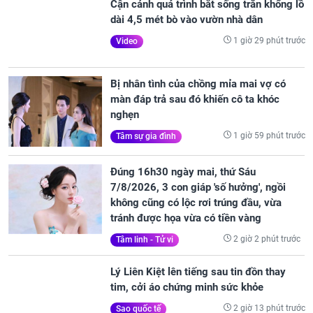
Cận cảnh quá trình bắt sống trăn khổng lồ
dài 4,5 mét bò vào vườn nhà dân
1 giờ 29 phút trước
Video
Bị nhân tình của chồng mỉa mai vợ có
màn đáp trả sau đó khiến cô ta khóc
nghẹn
1 giờ 59 phút trước
Tâm sự gia đình
Đúng 16h30 ngày mai, thứ Sáu
7/8/2026, 3 con giáp 'số hưởng', ngồi
không cũng có lộc rơi trúng đầu, vừa
tránh được họa vừa có tiền vàng
2 giờ 2 phút trước
Tâm linh - Tử vi
Lý Liên Kiệt lên tiếng sau tin đồn thay
tim, cởi áo chứng minh sức khỏe