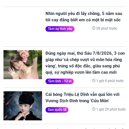
Nhìn người yêu đi lấy chồng, 5 năm sau
tôi cay đắng biết em có một bí mật sốc
59 phút trước
Tâm sự tình yêu
Đúng ngày mai, thứ Sáu 7/8/2026, 3 con
giáp như 'cá chép vượt vũ môn hóa rồng
vàng', trúng số độc đắc, giàu sang phú
quý, sự nghiệp vươn lên tầm cao mới
1 giờ 9 phút trước
Tâm linh - Tử vi
Cái bóng Triệu Lệ Dĩnh vẫn quá lớn với
Vương Dịch Đình trong 'Cửu Môn'
1 giờ 29 phút trước
Sao quốc tế