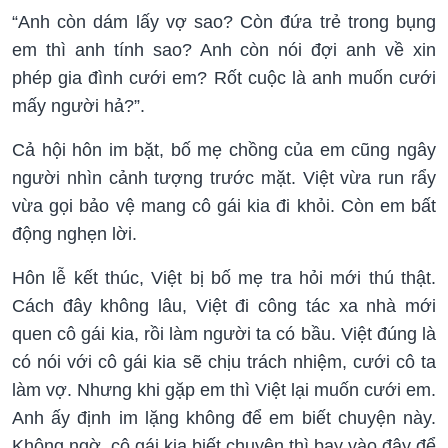
“Anh còn dám lấy vợ sao? Còn đứa trẻ trong bụng
em thì anh tính sao? Anh còn nói đợi anh về xin
phép gia đình cưới em? Rốt cuộc là anh muốn cưới
mấy người hả?”.
Cả hội hôn im bặt, bố mẹ chồng của em cũng ngây
người nhìn cảnh tượng trước mặt. Việt vừa run rẩy
vừa gọi bảo vệ mang cô gái kia đi khỏi. Còn em bất
động nghẹn lời.
Hôn lễ kết thúc, Việt bị bố mẹ tra hỏi mới thú thật.
Cách đây không lâu, Việt đi công tác xa nhà mới
quen cô gái kia, rồi làm người ta có bầu. Việt đúng là
có nói với cô gái kia sẽ chịu trách nhiệm, cưới cô ta
làm vợ. Nhưng khi gặp em thì Việt lại muốn cưới em.
Anh ấy định im lặng không để em biết chuyện này.
Không ngờ, cô gái kia biết chuyện thì bay vào đây để