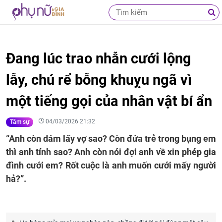
Đang lúc trao nhẫn cưới lộng
lẫy, chú rể bỗng khuỵu ngã vì
một tiếng gọi của nhân vật bí ẩn
04/03/2026 21:32
Tâm sự
“Anh còn dám lấy vợ sao? Còn đứa trẻ trong bụng em
thì anh tính sao? Anh còn nói đợi anh về xin phép gia
đình cưới em? Rốt cuộc là anh muốn cưới mấy người
hả?”.