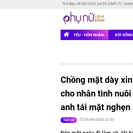
Thứ Bảy, 08/08/2026, 04:55 (GMT+7)
Hotli
YÊU - HÔN NHÂN
ĐỜI SỐN
Chồng mặt dày xin 
cho nhân tình nuôi 
anh tái mặt nghẹn 
03/06/2026 22:30
Tâm sự
Đến một ngày đi làm về, tôi b