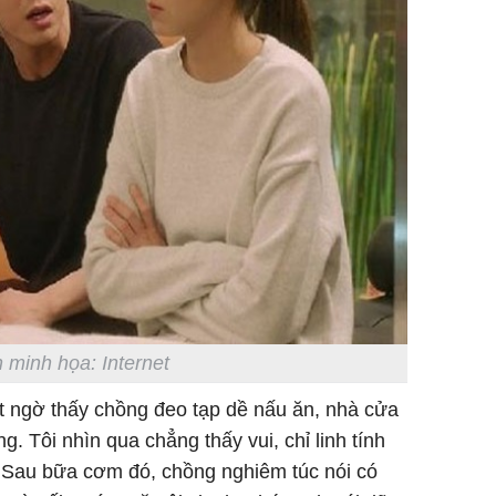
Sau 00h
8/8/2026
giàu san
đổi đời 
dung có 
ngày càn
sung túc
 minh họa: Internet
ất ngờ thấy chồng đeo tạp dề nấu ăn, nhà cửa
 Tôi nhìn qua chẳng thấy vui, chỉ linh tính
. Sau bữa cơm đó, chồng nghiêm túc nói có