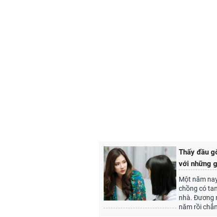
Thấy đầu gố
với những g
Một năm nay,
chồng có tang
nhà. Đương n
năm rồi chẳ