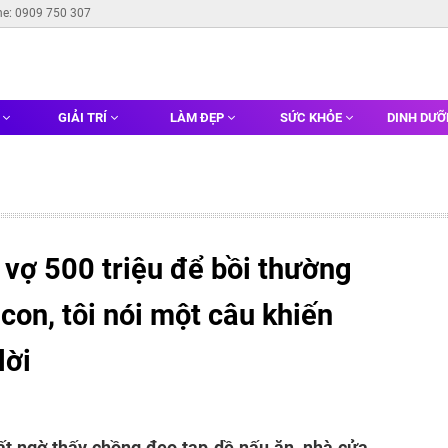
ne: 0909 750 307
G
GIẢI TRÍ
LÀM ĐẸP
SỨC KHỎE
DINH DƯ
vợ 500 triệu để bồi thường
con, tôi nói một câu khiến
lời
ất ngờ thấy chồng đeo tạp dề nấu ăn, nhà cửa