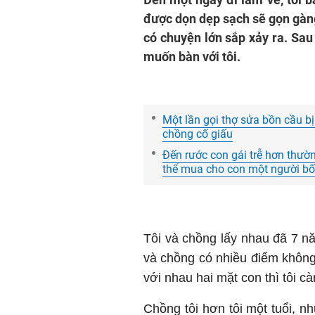
được dọn dẹp sạch sẽ gọn gàng.
có chuyện lớn sắp xảy ra. Sa
muốn bàn với tôi.
Một lần gọi thợ sửa bồn cầu bị 
chồng cố giấu
Đến rước con gái trễ hơn thườn
thể mua cho con một người b
Tôi và chồng lấy nhau đã 7 nă
và chồng có nhiều điểm không
với nhau hai mặt con thì tôi c
Chồng tôi hơn tôi một tuổi, n