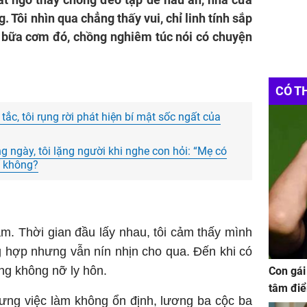
 Tôi nhìn qua chẳng thấy vui, chỉ linh tính sắp
u bữa cơm đó, chồng nghiêm túc nói có chuyện
CÓ T
tắc, tôi rụng rời phát hiện bí mật sốc ngất của
g ngày, tôi lặng người khi nghe con hỏi: “Mẹ có
ố không?
m. Thời gian đầu lấy nhau, tôi cảm thấy mình
 hợp nhưng vẫn nín nhịn cho qua. Đến khi có
àng không nỡ ly hôn.
Con gái
tâm điể
hưng việc làm không ổn định, lương ba cộc ba