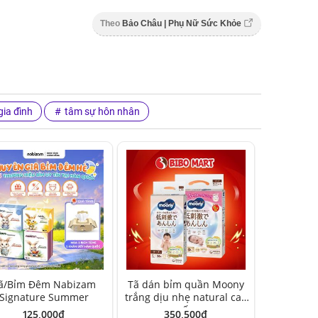
Theo
Bảo Châu | Phụ Nữ Sức Khỏe
ia đình
tâm sự hôn nhân
ã/Bỉm Đêm Nabizam
Tã dán bỉm quần Moony
Signature Summer
trắng dịu nhẹ natural cao
cấp
125,000đ
350,500đ