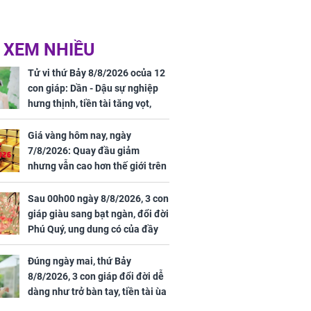
 XEM NHIỀU
Tử vi thứ Bảy 8/8/2026 ocủa 12
con giáp: Dần - Dậu sự nghiệp
hưng thịnh, tiền tài tăng vọt,
Mão - Thân công việc bất trắc,
tiền mất tật mang
Giá vàng hôm nay, ngày
7/8/2026: Quay đầu giảm
nhưng vẫn cao hơn thế giới trên
7 triệu đồng
Sau 00h00 ngày 8/8/2026, 3 con
giáp giàu sang bạt ngàn, đổi đời
Phú Quý, ung dung có của đầy
nhà, ngày càng hưng thịnh sung
túc
Đúng ngày mai, thứ Bảy
8/8/2026, 3 con giáp đổi đời dễ
dàng như trở bàn tay, tiền tài ùa
tới, ngồi không lộc cũng đến,