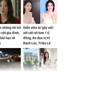
 chồng rồi trở
Diễn viên AI 'gây sốc'
 cột gia đình,
với cát-xê hơn 1 tỉ
a bài học về
đồng, đe dọa vị trí
n
Bạch Lộc, Triệu Lệ
Dĩnh
 Nữ công nhân
Đỗ Mỹ Linh hé lộ góc
trên đường đi
bếp chill của nhà mới -
rong khu công
cạnh biệt thự bầu Hiển
Sóng Thần