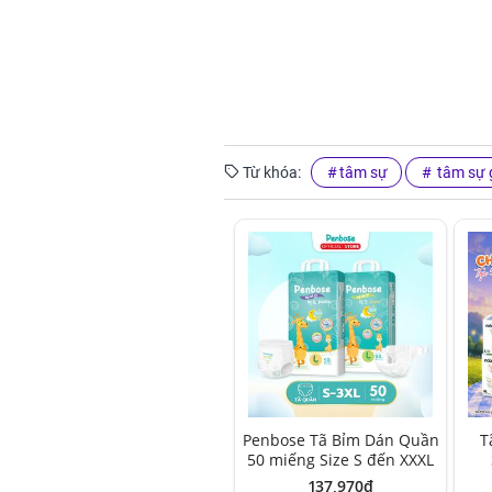
Từ khóa:
tâm sự
tâm sự g
Penbose Tã Bỉm Dán Quần
T
50 miếng Size S đến XXXL
137,970đ