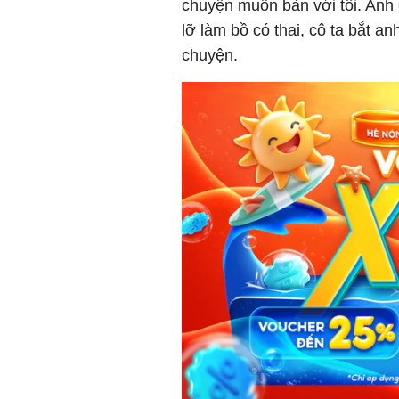
chuyện muốn bàn với tôi. Anh q
lỡ làm bồ có thai, cô ta bắt a
chuyện.