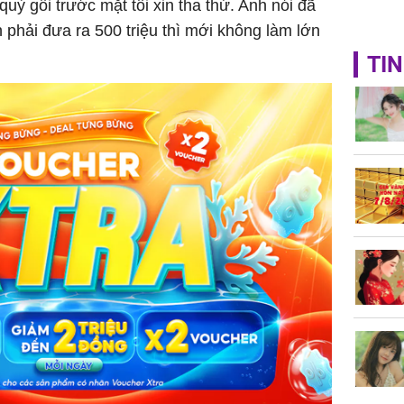
uỳ gối trước mặt tôi xin tha thứ. Anh nói đã
nh phải đưa ra 500 triệu thì mới không làm lớn
TIN