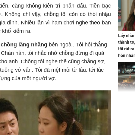
iến, càng không kiên trì phấn đấu. Tiền bạc
ở. Không chỉ vậy, chồng tôi còn có thói nhậu
ia đình. Nhiều lần vì ham chơi nghe theo bạn
c khổ kiếm ra.
Lấy nhầm
thành trụ
n
chồng lăng nhăng
bên ngoài. Tôi hỏi thẳng
tôi rút r
. Chán nản, tôi nhắc nhở chồng đừng đi quá
hôn nhâ
ứ cho anh. Chồng tôi nghe thế cũng chẳng sợ,
uông vớ vẩn. Tôi đã mệt mỏi từ lâu, tới lúc
đựng của một người vợ.
TP.HCM:
tử vong 
làm về t
nghiệp 