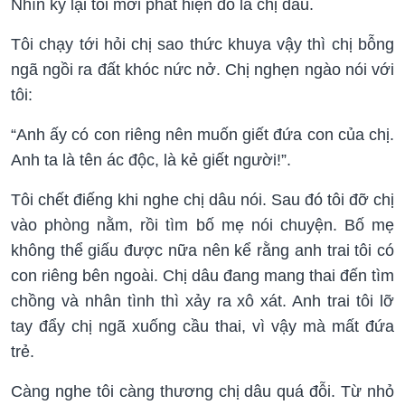
Nhìn kỹ lại tôi mới phát hiện đó là chị dâu.
Tôi chạy tới hỏi chị sao thức khuya vậy thì chị bỗng
ngã ngồi ra đất khóc nức nở. Chị nghẹn ngào nói với
tôi:
“Anh ấy có con riêng nên muốn giết đứa con của chị.
Anh ta là tên ác độc, là kẻ giết người!”.
Tôi chết điếng khi nghe chị dâu nói. Sau đó tôi đỡ chị
vào phòng nằm, rồi tìm bố mẹ nói chuyện. Bố mẹ
không thể giấu được nữa nên kể rằng anh trai tôi có
con riêng bên ngoài. Chị dâu đang mang thai đến tìm
chồng và nhân tình thì xảy ra xô xát. Anh trai tôi lỡ
tay đẩy chị ngã xuống cầu thai, vì vậy mà mất đứa
trẻ.
Càng nghe tôi càng thương chị dâu quá đỗi. Từ nhỏ