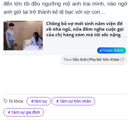
đến lớn tôi đều ngưỡng mộ anh trai mình, nào ngờ
anh giờ lại trở thành kẻ tệ bạc với vợ con…
Chồng bỏ vợ mới sinh nằm viện để
về nhà ngủ, nửa đêm nghe cuộc gọi
của chị hàng xóm mà tôi sốc nặng
Xem thêm
Theo
Vân Anh | Phụ Nữ Sức Khỏe
Từ khóa:
tâm sự
tâm sự hôn nhân
tâm sự gia đình