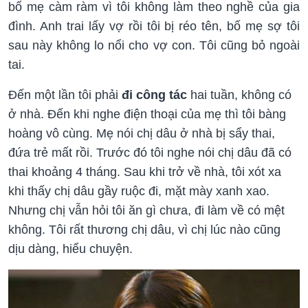
bố mẹ càm ràm vì tôi không làm theo nghề của gia
đình. Anh trai lấy vợ rồi tôi bị réo tên, bố mẹ sợ tôi
sau này không lo nổi cho vợ con. Tôi cũng bỏ ngoài
tai.
Đến một lần tôi phải
đi công tác
hai tuần, không có
ở nhà. Đến khi nghe điện thoại của mẹ thì tôi bàng
hoàng vô cùng. Mẹ nói chị dâu ở nhà bị sẩy thai,
đứa trẻ mất rồi. Trước đó tôi nghe nói chị dâu đã có
thai khoảng 4 tháng. Sau khi trở về nhà, tôi xót xa
khi thấy chị dâu gầy ruộc đi, mặt mày xanh xao.
Nhưng chị vẫn hỏi tôi ăn gì chưa, đi làm về có mệt
không. Tôi rất thương chị dâu, vì chị lúc nào cũng
dịu dàng, hiểu chuyện.