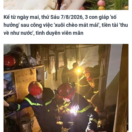
Kể từ ngày mai, thứ Sáu 7/8/2026, 3 con giáp 'số
hưởng' sau công việc 'xuôi chèo mát mái', tiền tài 'thu
về như nước', tình duyên viên mãn