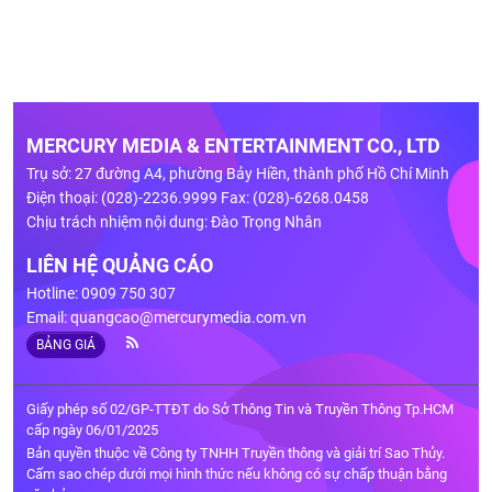
MERCURY MEDIA & ENTERTAINMENT CO., LTD
Trụ sở: 27 đường A4, phường Bảy Hiền, thành phố Hồ Chí Minh
Điện thoại: (028)-2236.9999 Fax: (028)-6268.0458
Chịu trách nhiệm nội dung: Đào Trọng Nhân
LIÊN HỆ QUẢNG CÁO
Hotline: 0909 750 307
Email:
quangcao@mercurymedia.com.vn
BẢNG GIÁ
Giấy phép số 02/GP-TTĐT do Sở Thông Tin và Truyền Thông Tp.HCM
cấp ngày 06/01/2025
Bản quyền thuộc về Công ty TNHH Truyền thông và giải trí Sao Thủy.
Cấm sao chép dưới mọi hình thức nếu không có sự chấp thuận bằng