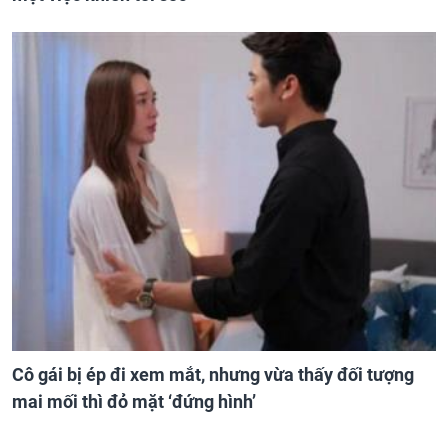
Cô gái bị ép đi xem mắt, nhưng vừa thấy đối tượng
mai mối thì đỏ mặt ‘đứng hình’