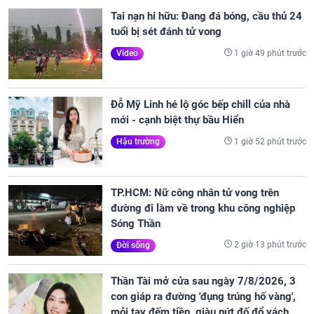
Tai nạn hi hữu: Đang đá bóng, cầu thủ 24
tuổi bị sét đánh tử vong
1 giờ 49 phút trước
Video
Đỗ Mỹ Linh hé lộ góc bếp chill của nhà
mới - cạnh biệt thự bầu Hiển
1 giờ 52 phút trước
Hậu trường
TP.HCM: Nữ công nhân tử vong trên
đường đi làm về trong khu công nghiệp
Sóng Thần
2 giờ 13 phút trước
Đời sống
Thần Tài mở cửa sau ngày 7/8/2026, 3
con giáp ra đường 'đụng trúng hố vàng',
mỏi tay đếm tiền, giàu nứt đố đổ vách