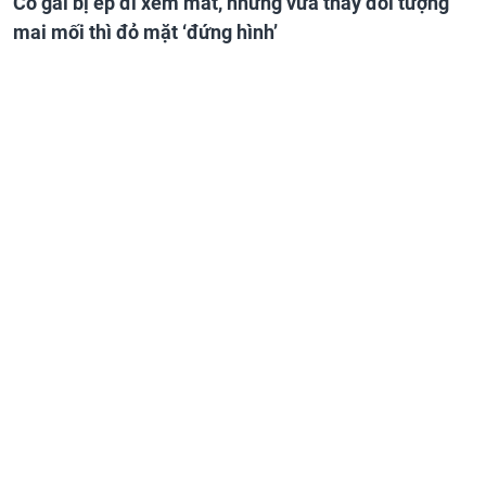
Cô gái bị ép đi xem mắt, nhưng vừa thấy đối tượng
mai mối thì đỏ mặt ‘đứng hình’