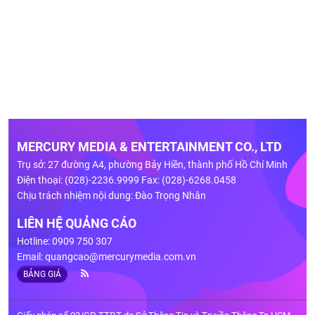
MERCURY MEDIA & ENTERTAINMENT CO., LTD
Trụ sở: 27 đường A4, phường Bảy Hiền, thành phố Hồ Chí Minh
Điện thoại: (028)-2236.9999 Fax: (028)-6268.0458
Chịu trách nhiệm nội dung: Đào Trọng Nhân
LIÊN HỆ QUẢNG CÁO
Hotline: 0909 750 307
Email:
quangcao@mercurymedia.com.vn
BẢNG GIÁ