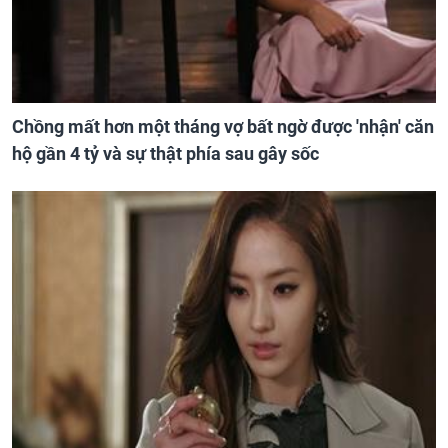
Chồng mất hơn một tháng vợ bất ngờ được 'nhận' căn
hộ gần 4 tỷ và sự thật phía sau gây sốc