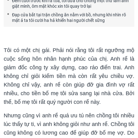
Đêm cuối trước khi ra tòa, tôi đưa cho chồng một thứ làm anh
giật mình, ôm mặt khóc xin tôi quay trở lại
Đạp cửa bắt tại trận chồng ăn nằm với bồ, nhưng khi nhìn rõ
mặt ả ta tôi cười ha hả khiến hai người chết sững
Tôi có một chị gái. Phải nói rằng tôi rất ngưỡng mộ
cuộc sống hôn nhân hạnh phúc của chị. Anh rể là
giám đốc công ty xây dựng, cao ráo điển trai. Anh
không chỉ giỏi kiếm tiền mà còn rất yêu chiều vợ.
Không chỉ vậy, anh rể còn giúp đỡ gia đình vợ rất
nhiều, cho tiền bố mẹ tôi sửa sang lại nhà cửa. Bởi
thế, bố mẹ tôi rất quý người con rể này.
Nhưng cũng vì anh rể quá ưu tú nên chồng tôi nhiều
lúc thấy tự ti, vì anh không giỏi như anh rể. Chồng tôi
cũng không có lương cao để giúp đỡ bố mẹ vợ. Do