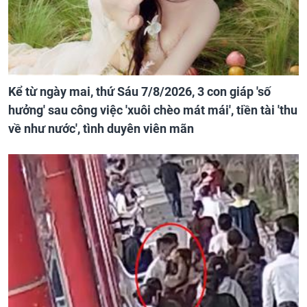
Kể từ ngày mai, thứ Sáu 7/8/2026, 3 con giáp 'số
hưởng' sau công việc 'xuôi chèo mát mái', tiền tài 'thu
về như nước', tình duyên viên mãn