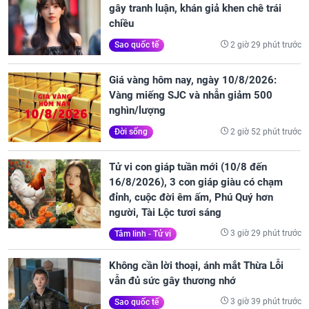
gây tranh luận, khán giả khen chê trái
chiều
2 giờ 29 phút trước
Sao quốc tế
Giá vàng hôm nay, ngày 10/8/2026:
Vàng miếng SJC và nhẫn giảm 500
nghìn/lượng
2 giờ 52 phút trước
Đời sống
Tử vi con giáp tuần mới (10/8 đến
16/8/2026), 3 con giáp giàu có chạm
đỉnh, cuộc đời êm ấm, Phú Quý hơn
người, Tài Lộc tươi sáng
3 giờ 29 phút trước
Tâm linh - Tử vi
Không cần lời thoại, ánh mắt Thừa Lỗi
vẫn đủ sức gây thương nhớ
3 giờ 39 phút trước
Sao quốc tế