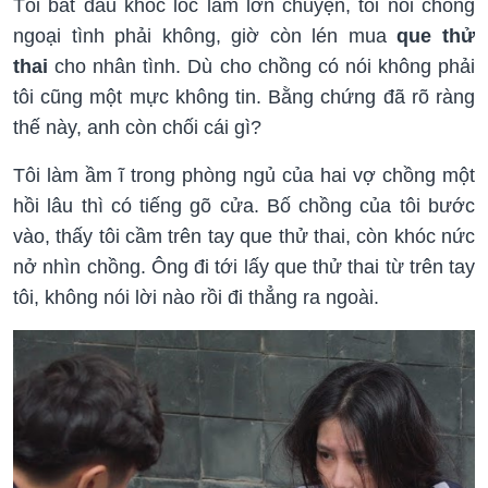
Tôi bắt đầu khóc lóc làm lớn chuyện, tôi nói chồng
ngoại tình phải không, giờ còn lén mua
que thử
thai
cho nhân tình. Dù cho chồng có nói không phải
tôi cũng một mực không tin. Bằng chứng đã rõ ràng
thế này, anh còn chối cái gì?
Tôi làm ầm ĩ trong phòng ngủ của hai vợ chồng một
hồi lâu thì có tiếng gõ cửa. Bố chồng của tôi bước
vào, thấy tôi cầm trên tay que thử thai, còn khóc nức
nở nhìn chồng. Ông đi tới lấy que thử thai từ trên tay
tôi, không nói lời nào rồi đi thẳng ra ngoài.