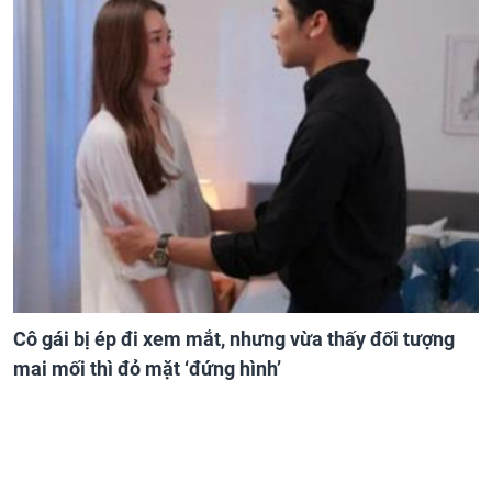
Cô gái bị ép đi xem mắt, nhưng vừa thấy đối tượng
mai mối thì đỏ mặt ‘đứng hình’