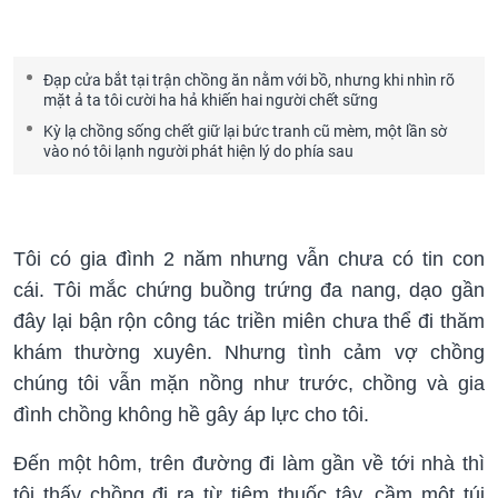
Đạp cửa bắt tại trận chồng ăn nằm với bồ, nhưng khi nhìn rõ
mặt ả ta tôi cười ha hả khiến hai người chết sững
Kỳ lạ chồng sống chết giữ lại bức tranh cũ mèm, một lần sờ
vào nó tôi lạnh người phát hiện lý do phía sau
Tôi có gia đình 2 năm nhưng vẫn chưa có tin con
cái. Tôi mắc chứng buồng trứng đa nang, dạo gần
đây lại bận rộn công tác triền miên chưa thể đi thăm
khám thường xuyên. Nhưng tình cảm vợ chồng
chúng tôi vẫn mặn nồng như trước, chồng và gia
đình chồng không hề gây áp lực cho tôi.
Đến một hôm, trên đường đi làm gần về tới nhà thì
tôi thấy chồng đi ra từ tiệm thuốc tây, cầm một túi