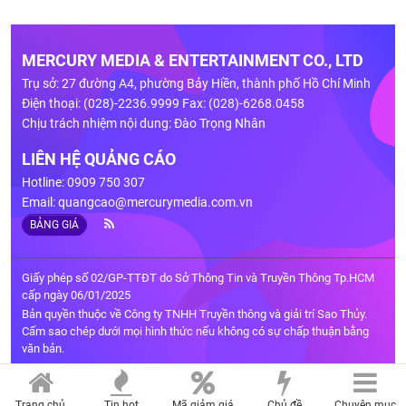
MERCURY MEDIA & ENTERTAINMENT CO., LTD
Trụ sở: 27 đường A4, phường Bảy Hiền, thành phố Hồ Chí Minh
Điện thoại: (028)-2236.9999 Fax: (028)-6268.0458
Chịu trách nhiệm nội dung: Đào Trọng Nhân
LIÊN HỆ QUẢNG CÁO
Hotline: 0909 750 307
Email:
quangcao@mercurymedia.com.vn
BẢNG GIÁ
Giấy phép số 02/GP-TTĐT do Sở Thông Tin và Truyền Thông Tp.HCM
cấp ngày 06/01/2025
Bản quyền thuộc về Công ty TNHH Truyền thông và giải trí Sao Thủy.
Cấm sao chép dưới mọi hình thức nếu không có sự chấp thuận bằng
văn bản.
Trang chủ
Tin hot
Mã giảm giá
Chủ đề
Chuyên mục