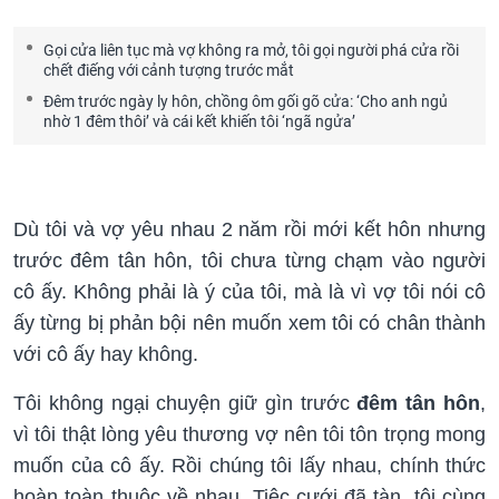
Gọi cửa liên tục mà vợ không ra mở, tôi gọi người phá cửa rồi
chết điếng với cảnh tượng trước mắt
Đêm trước ngày ly hôn, chồng ôm gối gõ cửa: ‘Cho anh ngủ
nhờ 1 đêm thôi’ và cái kết khiến tôi ‘ngã ngửa’
Dù tôi và vợ yêu nhau 2 năm rồi mới kết hôn nhưng
trước đêm tân hôn, tôi chưa từng chạm vào người
cô ấy. Không phải là ý của tôi, mà là vì vợ tôi nói cô
ấy từng bị phản bội nên muốn xem tôi có chân thành
với cô ấy hay không.
Tôi không ngại chuyện giữ gìn trước
đêm tân hôn
,
vì tôi thật lòng yêu thương vợ nên tôi tôn trọng mong
muốn của cô ấy. Rồi chúng tôi lấy nhau, chính thức
hoàn toàn thuộc về nhau. Tiệc cưới đã tàn, tôi cùng