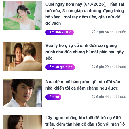
Cuối ngày hôm nay (6/8/2026), Thần Tài
mở cửa, 3 con giáp ra đường 'đụng trúng
hố vàng', mỏi tay đếm tiền, giàu nứt đố
đổ vách
2 giờ 54 phút trước
Tâm linh - Tử vi
Vừa ly hôn, vợ cũ sinh đứa con giống
mình như đúc nhưng bí mật phía sau gây
sốc
6 giờ 29 phút trước
Tâm sự gia đình
Nửa đêm, cô hàng xóm gõ cửa đòi vào
nhà khiến tôi cả đêm chẳng ngủ được
6 giờ 44 phút trước
Tâm sự
Lấy người chồng lớn tuổi để trừ nợ 600
triệu, đêm tân hôn cô dâu sốc với màn ‘lộ