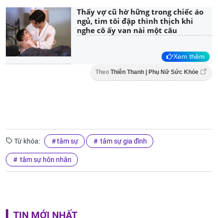
Thấy vợ cũ hờ hững trong chiếc áo
ngủ, tim tôi đập thình thịch khi
nghe cô ấy van nài một câu
Xem thêm
Theo
Thiên Thanh | Phụ Nữ Sức Khỏe
Từ khóa:
tâm sự
tâm sự gia đình
tâm sự hôn nhân
TIN MỚI NHẤT