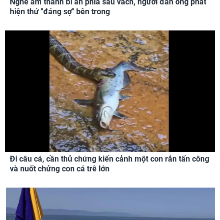
Nghe âm thanh bí ẩn phía sau vách, người đàn ông phát
hiện thứ "đáng sợ" bên trong
Đi câu cá, cần thủ chứng kiến cảnh một con rắn tấn công
và nuốt chửng con cá trê lớn