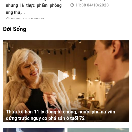
11:38 04/10/2023
nhưng là thực phẩm phòng
ung thư,...
06:03 11/10/2023
Đời Sống
Thừa kế hơn 11 tỷ đồng từ chồng, người phụ nữ vẫn
đứng trước nguy cơ phá sản ở tuổi 72