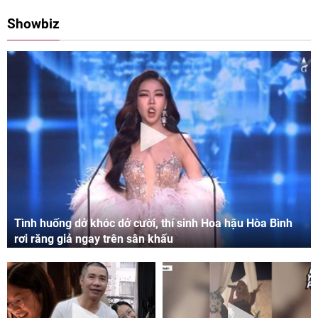
08:00 11/05/2024
09:06 03/05/2024
Showbiz
Tình huống dở khóc dở cười, thí sinh Hoa hậu Hòa Bình
rơi răng giả ngay trên sân khấu