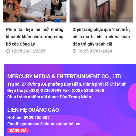
Phim tài liệu hé mở những
Diện trang phục quá "mát mẻ",
khoảnh khắc chưa từng công
nữ ca sĩ bị chỉ trích và màn
bố của Công Lý
đáp trả gây tranh cãi
12:05 29/11/2025
16:25 03/01/2024
MERCURY MEDIA & ENTERTAINMENT CO., LTD
Trụ sở: 27 đường A4, phường Bảy Hiền, thành phố Hồ Chí Minh
Điện thoại: (028)-2236.9999 Fax: (028)-6268.0458
Chịu trách nhiệm nội dung: Đào Trọng Nhân
LIÊN HỆ QUẢNG CÁO
Hotline: 0909 750 307
Email:
quangcao@phunuvagiadinh.vn
BẢNG GIÁ