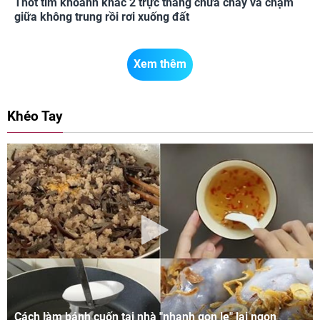
Thót tim khoảnh khắc 2 trực thăng chữa cháy va chạm
giữa không trung rồi rơi xuống đất
Xem thêm
Khéo Tay
Cách làm bánh cuốn tại nhà "nhanh gọn lẹ" lại ngon