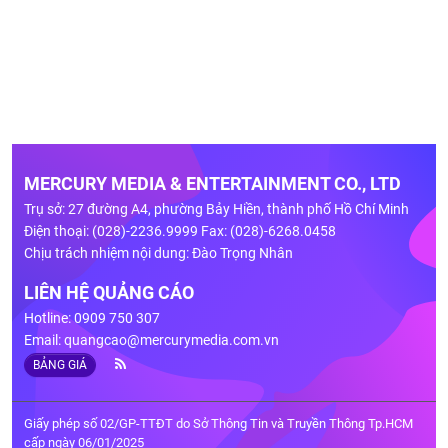
MERCURY MEDIA & ENTERTAINMENT CO., LTD
Trụ sở: 27 đường A4, phường Bảy Hiền, thành phố Hồ Chí Minh
Điện thoại: (028)-2236.9999 Fax: (028)-6268.0458
Chịu trách nhiệm nội dung: Đào Trọng Nhân
LIÊN HỆ QUẢNG CÁO
Hotline: 0909 750 307
Email:
quangcao@mercurymedia.com.vn
BẢNG GIÁ
Giấy phép số 02/GP-TTĐT do Sở Thông Tin và Truyền Thông Tp.HCM
cấp ngày 06/01/2025