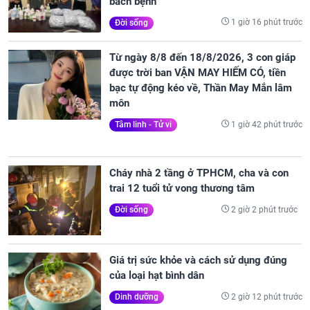
bách bệnh
1 giờ 16 phút trước
Đời sống
Từ ngày 8/8 đến 18/8/2026, 3 con giáp
được trời ban VẬN MAY HIẾM CÓ, tiền
bạc tự động kéo về, Thần May Mắn lâm
môn
1 giờ 42 phút trước
Tâm linh - Tử vi
Cháy nhà 2 tầng ở TPHCM, cha và con
trai 12 tuổi tử vong thương tâm
2 giờ 2 phút trước
Đời sống
Giá trị sức khỏe và cách sử dụng đúng
của loại hạt bình dân
2 giờ 12 phút trước
Dinh dưỡng