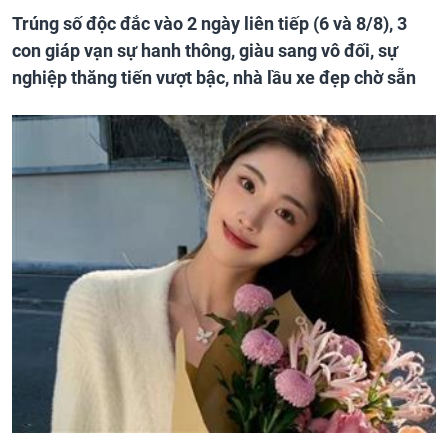
Trúng số độc đắc vào 2 ngày liên tiếp (6 và 8/8), 3
con giáp vạn sự hanh thông, giàu sang vô đối, sự
nghiệp thăng tiến vượt bậc, nhà lầu xe đẹp chờ sẵn