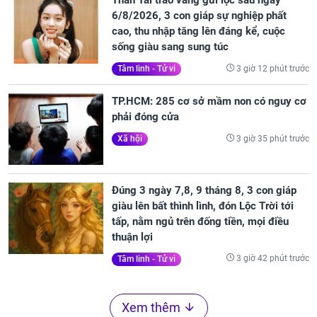
Thần Tài trao vàng gửi lộc sau ngày
6/8/2026, 3 con giáp sự nghiệp phất
cao, thu nhập tăng lên đáng kể, cuộc
sống giàu sang sung túc
3 giờ 12 phút trước
Tâm linh - Tử vi
TP.HCM: 285 cơ sở mầm non có nguy cơ
phải đóng cửa
3 giờ 35 phút trước
Xã hội
Đúng 3 ngày 7,8, 9 tháng 8, 3 con giáp
giàu lên bất thình lình, đón Lộc Trời tới
tấp, nằm ngủ trên đống tiền, mọi điều
thuận lợi
3 giờ 42 phút trước
Tâm linh - Tử vi
Xem thêm