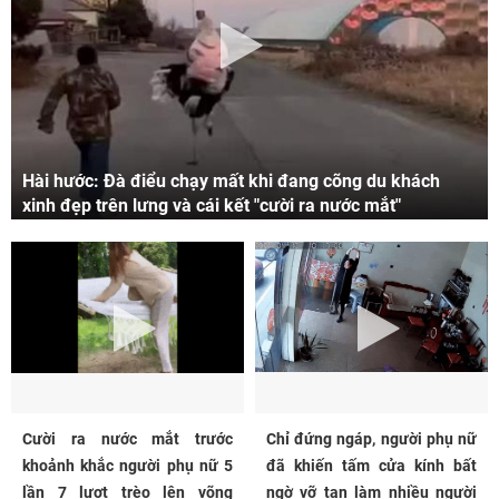
Hài hước: Đà điểu chạy mất khi đang cõng du khách
xinh đẹp trên lưng và cái kết "cười ra nước mắt"
Cười ra nước mắt trước
Chỉ đứng ngáp, người phụ nữ
khoảnh khắc người phụ nữ 5
đã khiến tấm cửa kính bất
lần 7 lượt trèo lên võng
ngờ vỡ tan làm nhiều người