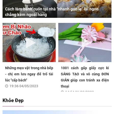
Cách làm bánh cuốn tại nhà "nhanh gọn lẹ" lại ngon
chẳng kém ngoài hàng
Những mẹo vặt trong nhà bếp
1001 cách gấp giấy cực kì
- chị em lưu ngay để trổ tài
SÁNG TẠO và vô cùng ĐƠN
lúc "cấp bách"
GIẢN giúp con tránh xa điện
19:36 04/05/2023
thoại
14:54 31/03/2023
Khỏe Đẹp