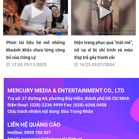
Phim tài liệu hé mở những
Diện trang phục quá "mát mẻ",
khoảnh khắc chưa từng công
nữ ca sĩ bị chỉ trích và màn
bố của Công Lý
đáp trả gây tranh cãi
12:05 29/11/2025
16:25 03/01/2024
MERCURY MEDIA & ENTERTAINMENT CO., LTD
Trụ sở: 27 đường A4, phường Bảy Hiền, thành phố Hồ Chí Minh
Điện thoại: (028)-2236.9999 Fax: (028)-6268.0458
Chịu trách nhiệm nội dung: Đào Trọng Nhân
LIÊN HỆ QUẢNG CÁO
Hotline: 0909 750 307
Email:
quangcao@phunuvagiadinh.vn