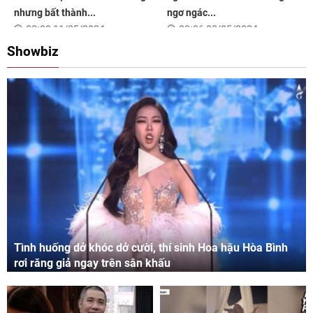
nhưng bất thành...
ngơ ngác...
08:00 11/05/2024
09:06 03/05/2024
Showbiz
Tình huống dở khóc dở cười, thí sinh Hoa hậu Hòa Bình
rơi răng giả ngay trên sân khấu