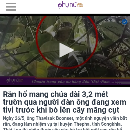
Rắn hổ mang chúa dài 3,2 mét
trườn qua người đàn ông đang xem
tivi trước khi bò lên cây măng cụt
Ngày 26/5, ông Thavisak Boonset, một tình nguyện viên bắt
rắn, đang làm nhiệm vụ tại huyện Thepha, tỉnh Songkhla,
Thái Lan thì nhận được yêu cầu hỗ trợ bắt một con rắn hổ