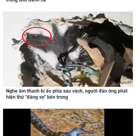
Nghe âm thanh bí ẩn phía sau vách, người đàn ông phát
hiện thứ "đáng sợ" bên trong