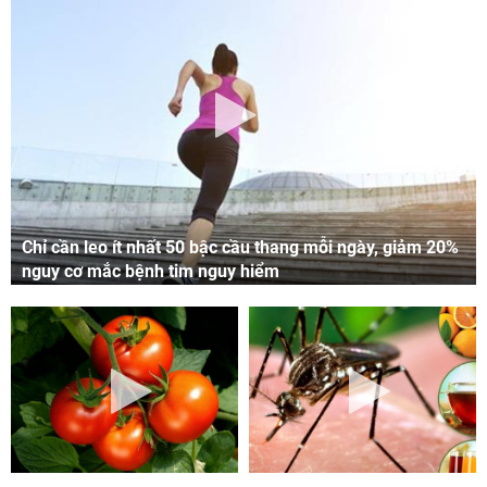
Chỉ cần leo ít nhất 50 bậc cầu thang mỗi ngày, giảm 20%
nguy cơ mắc bệnh tim nguy hiểm