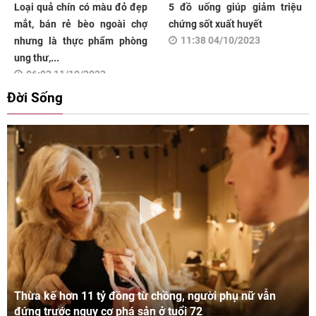
Loại quả chín có màu đỏ đẹp
5 đồ uống giúp giảm triệu
mắt, bán rẻ bèo ngoài chợ
chứng sốt xuất huyết
11:38 04/10/2023
nhưng là thực phẩm phòng
ung thư,...
06:03 11/10/2023
Đời Sống
Thừa kế hơn 11 tỷ đồng từ chồng, người phụ nữ vẫn
đứng trước nguy cơ phá sản ở tuổi 72