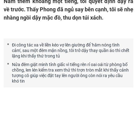
Nằm thêm khoảng một tiếng, tôi quyết định dậy ra
về trước. Thấy Phong đã ngủ say bên cạnh, tôi sẽ nhẹ
nhàng ngồi dậy mặc đồ, thu dọn túi xách.
Đi công tác xa về liền kéo vợ lên giường để 'hâm nóng tình
cảm', sau một đêm mặn nồng, tôi trở dậy thay quần áo thì chết
lặng khi thấy thứ trong tủ
Nửa đêm giật mình tỉnh giấc vì tiếng rên rỉ oai oái từ phòng bố
chồng, len lén kiểm tra xem thử thì trợn tròn mắt khi thấy cảnh
tượng cô giúp việc đặt tay lên người ông còn nói ra yêu cầu
khó tin