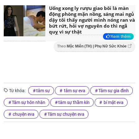
Uống xong ly rượu giao bôi là màn
động phòng mặn nồng, sáng mai ngủ
dậy tôi thấy người mình nóng ran và
bứt rứt, hỏi vợ nguyên do thì ngã
quỵ vì sự thật
Xem thêm
Theo
Mộc Miên (TH) | Phụ Nữ Sức Khỏe
Từ khóa:
tâm sự
tâm sự eva
Tâm sự gia đình
Tâm sự hôn nhân
tâm sự thầm kín
bí mật eva
chuyện eva
Tâm sự chuyện eva