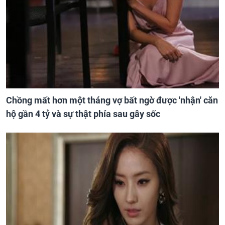
Chồng mất hơn một tháng vợ bất ngờ được 'nhận' căn
hộ gần 4 tỷ và sự thật phía sau gây sốc