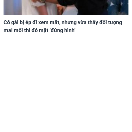
Cô gái bị ép đi xem mắt, nhưng vừa thấy đối tượng
mai mối thì đỏ mặt ‘đứng hình’