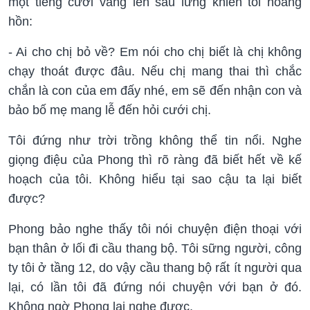
một tiếng cười vang lên sau lưng khiến tôi hoảng
hồn:
- Ai cho chị bỏ về? Em nói cho chị biết là chị không
chạy thoát được đâu. Nếu chị mang thai thì chắc
chắn là con của em đấy nhé, em sẽ đến nhận con và
bảo bố mẹ mang lễ đến hỏi cưới chị.
Tôi đứng như trời trồng không thể tin nổi. Nghe
giọng điệu của Phong thì rõ ràng đã biết hết về kế
hoạch của tôi. Không hiểu tại sao cậu ta lại biết
được?
Phong bảo nghe thấy tôi nói chuyện điện thoại với
bạn thân ở lối đi cầu thang bộ. Tôi sững người, công
ty tôi ở tầng 12, do vậy cầu thang bộ rất ít người qua
lại, có lần tôi đã đứng nói chuyện với bạn ở đó.
Không ngờ Phong lại nghe được.