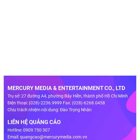
MERCURY MEDIA & ENTERTAINMENT CO., LTD
Trụ sở: 27 đường A4, phường Bảy Hiền, thành phố Hồ Chí Minh
Điện thoại: (028)-2236.9999 Fax: (028)-6268.0458
Chịu trách nhiệm nội dung: Đào Trọng Nhân
LIÊN HỆ QUẢNG CÁO
Hotline: 0909 750 307
Email:
quangcao@mercurymedia.com.vn