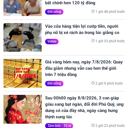
bất chính hơn 120 tỷ đồng
1 giờ 48 phút trước
Đời sống
Vào cửa hàng tiện lợi cướp tiền, người
phụ nữ bị xé rách áo trong lúc giằng co
1 giờ 53 phút trước
Video
Giá vàng hôm nay, ngày 7/8/2026: Quay
đầu giảm nhưng vẫn cao hơn thế giới
trên 7 triệu đồng
2 giờ 9 phút trước
Đời sống
Sau 00h00 ngày 8/8/2026, 3 con giáp
giàu sang bạt ngàn, đổi đời Phú Quý, ung
dung có của đầy nhà, ngày càng hưng
thịnh sung túc
2 giờ 23 phút trước
Tâm linh - Tử vi