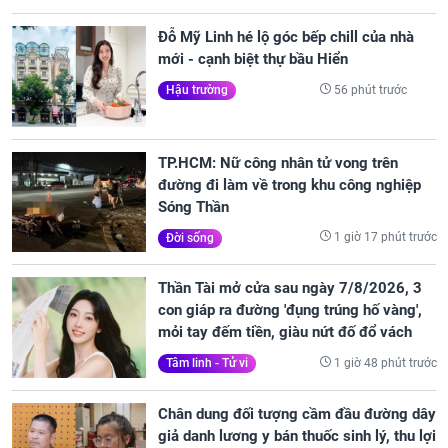
Đỗ Mỹ Linh hé lộ góc bếp chill của nhà
mới - cạnh biệt thự bầu Hiển
56 phút trước
Hậu trường
TP.HCM: Nữ công nhân tử vong trên
đường đi làm về trong khu công nghiệp
Sóng Thần
1 giờ 17 phút trước
Đời sống
Thần Tài mở cửa sau ngày 7/8/2026, 3
con giáp ra đường 'đụng trúng hố vàng',
mỏi tay đếm tiền, giàu nứt đố đổ vách
1 giờ 48 phút trước
Tâm linh - Tử vi
Chân dung đối tượng cầm đầu đường dây
giả danh lương y bán thuốc sinh lý, thu lợi