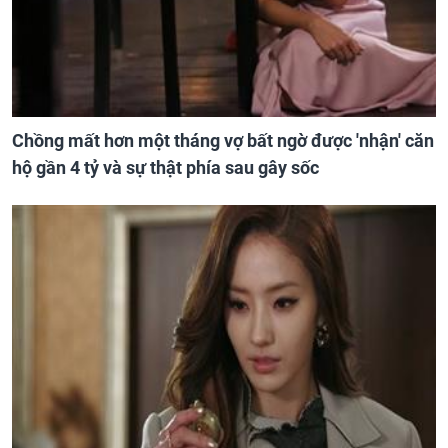
Chồng mất hơn một tháng vợ bất ngờ được 'nhận' căn
hộ gần 4 tỷ và sự thật phía sau gây sốc