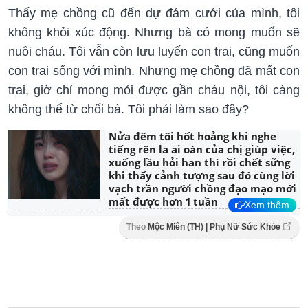
Thấy mẹ chồng cũ đến dự đám cưới của mình, tôi
không khỏi xúc động. Nhưng bà có mong muốn sẽ
nuôi cháu. Tôi vẫn còn lưu luyến con trai, cũng muốn
con trai sống với mình. Nhưng mẹ chồng đã mất con
trai, giờ chỉ mong mỏi được gần cháu nội, tôi càng
không thể từ chối bà. Tôi phải làm sao đây?
Nửa đêm tôi hốt hoảng khi nghe
tiếng rên la ai oán của chị giúp việc,
xuống lầu hỏi han thì rồi chết sững
khi thấy cảnh tượng sau đó cùng lời
vạch trần người chồng đạo mạo mới
mất được hơn 1 tuần
Xem thêm
Theo
Mộc Miên (TH) | Phụ Nữ Sức Khỏe