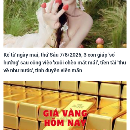
Kể từ ngày mai, thứ Sáu 7/8/2026, 3 con giáp 'số
hưởng' sau công việc 'xuôi chèo mát mái', tiền tài 'thu
về như nước', tình duyên viên mãn