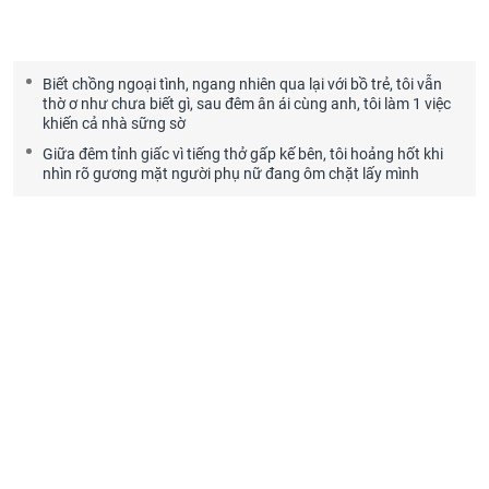
Biết chồng ngoại tình, ngang nhiên qua lại với bồ trẻ, tôi vẫn
thờ ơ như chưa biết gì, sau đêm ân ái cùng anh, tôi làm 1 việc
khiến cả nhà sững sờ
Giữa đêm tỉnh giấc vì tiếng thở gấp kế bên, tôi hoảng hốt khi
nhìn rõ gương mặt người phụ nữ đang ôm chặt lấy mình