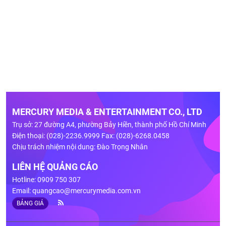
MERCURY MEDIA & ENTERTAINMENT CO., LTD
Trụ sở: 27 đường A4, phường Bảy Hiền, thành phố Hồ Chí Minh
Điện thoại: (028)-2236.9999 Fax: (028)-6268.0458
Chịu trách nhiệm nội dung: Đào Trọng Nhân
LIÊN HỆ QUẢNG CÁO
Hotline: 0909 750 307
Email:
quangcao@mercurymedia.com.vn
BẢNG GIÁ