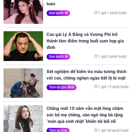
toàn
1 giờ 1 phút trước
Sao quốc tế
Con gái Lý Á Bằng và Vương Phi trở
thành tâm điểm trong buổi sum họp gia
đình
1 giờ 5 phút trước
Sao quốc tế
Xét nghiệm để kiểm tra máu tương thích
với con, chồng nghẹn ngào tiết lộ bí mật
1 giờ 15 phút trước
Tâm sự gia đình
Chồng mất 10 năm vẫn một lòng chăm
sóc bố mẹ chồng, nào ngờ ông bà tặng
‘món quà sinh nhật’ khiến tôi bối rối
1 giờ 30 phút trước
Tâm sự Eva