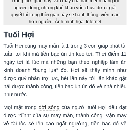
Trong thời gian này, vận may của bản mệnh đang lội
ngược dòng, những khó khăn vốn chưa được giải
quyết thì trong thời gian này sẽ hanh thông, viên mãn
hơn người - Ảnh minh họa: Internet
Tuổi Hợi
Tuổi Hợi cũng may mắn là 1 trong 3 con giáp phát tài
tuần tới khi mà tiền bạc ùn ùn kéo tới. Thời điểm 11
ngày tới là lúc mà những bạn theo nghiệp làm ăn
kinh doanh "bung lụa" đó. Hợi sẽ thấy mình như
được quý nhân trợ lực, hết lần này tới lần khác gặt
hái được thành công, tiền bạc ùn ùn đổ về nhà nhiều
như nước.
Mọi mặt trong
đời sống
của người tuổi Hợi đều đạt
được "đỉnh" của sự may mắn, thành công. Vận may
về tài lộc sẽ lên cao ngất ngưởng, tiền bạc đổ về