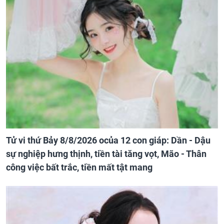
Tử vi thứ Bảy 8/8/2026 ocủa 12 con giáp: Dần - Dậu
sự nghiệp hưng thịnh, tiền tài tăng vọt, Mão - Thân
công việc bất trắc, tiền mất tật mang