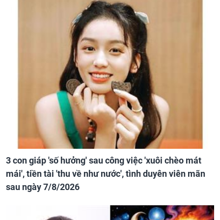
3 con giáp 'số hưởng' sau công việc 'xuôi chèo mát
mái', tiền tài 'thu về như nước', tình duyên viên mãn
sau ngày 7/8/2026