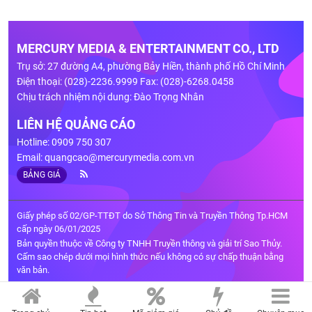
MERCURY MEDIA & ENTERTAINMENT CO., LTD
Trụ sở: 27 đường A4, phường Bảy Hiền, thành phố Hồ Chí Minh
Điện thoại: (028)-2236.9999 Fax: (028)-6268.0458
Chịu trách nhiệm nội dung: Đào Trọng Nhân
LIÊN HỆ QUẢNG CÁO
Hotline: 0909 750 307
Email:
quangcao@mercurymedia.com.vn
BẢNG GIÁ
Giấy phép số 02/GP-TTĐT do Sở Thông Tin và Truyền Thông Tp.HCM
cấp ngày 06/01/2025
Bản quyền thuộc về Công ty TNHH Truyền thông và giải trí Sao Thủy.
Cấm sao chép dưới mọi hình thức nếu không có sự chấp thuận bằng
văn bản.