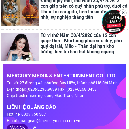
Đúng ngày mai, thứ Năm 30/4/2026, 3
con giáp trên có quý nhân phù trợ, dưới có
Thần Tài nâng đỡ, tiền tài ùa đến đầy
✕
nhà, sự nghiệp thăng tiến
Tử vi thứ Năm 30/4/2026 của 12 con
giáp: Dần - Mùi hồng phúc sâu dày, phú
quý đại tài, Mão - Thân đại hạn khó
lường, tiền tài hao hụt không ngừng
MERCURY MEDIA & ENTERTAINMENT CO., LTD
Trụ sở: 27 đường A4, phường Bảy Hiền, thành phố Hồ Chí Minh
Điện thoại: (028)-2236.9999 Fax: (028)-6268.0458
Chịu trách nhiệm nội dung: Đào Trọng Nhân
LIÊN HỆ QUẢNG CÁO
Hotline: 0909 750 307
Email:
quangcao@mercurymedia.com.vn
BẢNG GIÁ