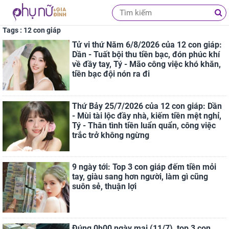
Tags : 12 con giáp
Tử vi thứ Năm 6/8/2026 của 12 con giáp:
Dần - Tuất bội thu tiền bạc, đón phúc khí
về đầy tay, Tý - Mão công việc khó khăn,
tiền bạc đội nón ra đi
Thứ Bảy 25/7/2026 của 12 con giáp: Dần
- Mùi tài lộc đầy nhà, kiếm tiền mệt nghỉ,
Tý - Thân tình tiền luẩn quẩn, công việc
trắc trở không ngừng
9 ngày tới: Top 3 con giáp đếm tiền mỏi
tay, giàu sang hơn người, làm gì cũng
suôn sẻ, thuận lợi
Đúng 0h00 ngày mai (11/7), top 3 con