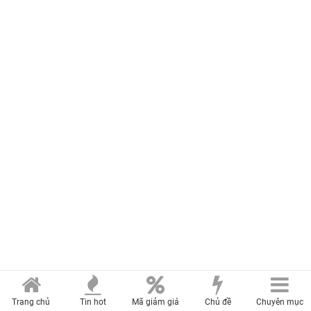
Trang chủ
Tin hot
Mã giảm giá
Chủ đề
Chuyên mục