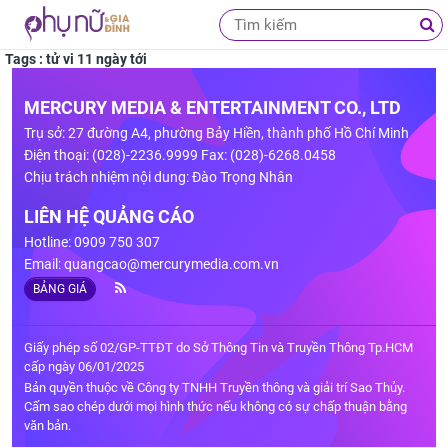
Tags : tử vi 11 ngày tới
MERCURY MEDIA & ENTERTAINMENT CO., LTD
Trụ sở: 27 đường A4, phường Bảy Hiền, thành phố Hồ Chí Minh
Điện thoại: (028)-2236.9999 Fax: (028)-6268.0458
Chịu trách nhiệm nội dung: Đào Trọng Nhân
LIÊN HỆ QUẢNG CÁO
Hotline: 0909 750 307
Email:
quangcao@mercurymedia.com.vn
BẢNG GIÁ
Giấy phép số 02/GP-TTĐT do Sở Thông Tin và Truyền Thông Tp.HCM
cấp ngày 06/01/2025
Bản quyền thuộc về Công ty TNHH Truyền thông và giải trí Sao Thủy.
Cấm sao chép dưới mọi hình thức nếu không có sự chấp thuận bằng
văn bản.