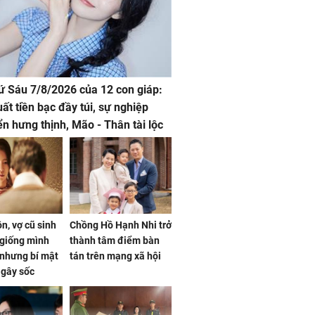
hứ Sáu 7/8/2026 của 12 con giáp:
uất tiền bạc đầy túi, sự nghiệp
iển hưng thịnh, Mão - Thân tài lộc
, mọi sự khó thành công mỹ mãn
n, vợ cũ sinh
Chồng Hồ Hạnh Nhi trở
giống mình
thành tâm điểm bàn
nhưng bí mật
tán trên mạng xã hội
 gây sốc