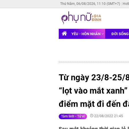
Thứ Năm, 06/08/2026, 11:10 (GMT+7)
Hot
YÊU - HÔN NHÂN
ĐỜI SỐN
Từ ngày 23/8-25/8,
“lọt vào mắt xanh
điểm mặt đi đến đ
22/08/2022 21:45
Tâm linh - Tử vi
Sau một khoảng thời gian lẻ l