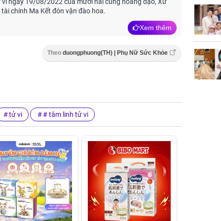
ử vi ngày 19/08/2022 của mười hai cung hoàng đạo, Xử
tài chính Ma Kết đón vận đào hoa.
Xem thêm
Theo
duongphuong(TH) | Phụ Nữ Sức Khỏe
tử vi
# tâm linh tử vi