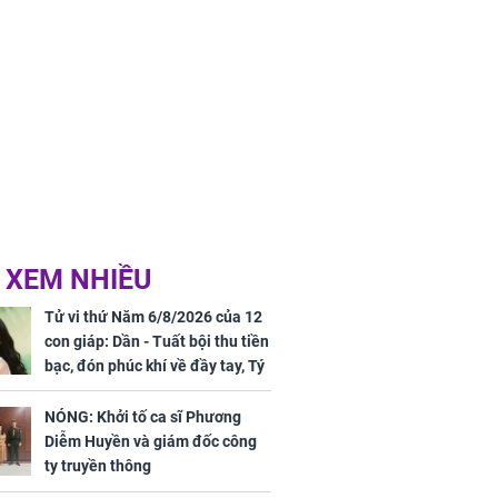
 XEM NHIỀU
Tử vi thứ Năm 6/8/2026 của 12
con giáp: Dần - Tuất bội thu tiền
bạc, đón phúc khí về đầy tay, Tý
- Mão công việc khó khăn, tiền
bạc đội nón ra đi
NÓNG: Khởi tố ca sĩ Phương
Diễm Huyền và giám đốc công
ty truyền thông