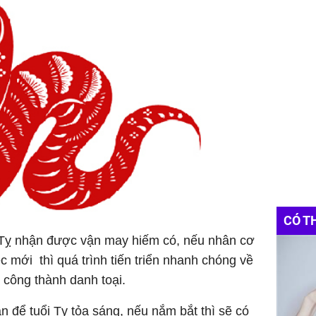
CÓ T
 Tỵ nhận được vận may hiếm có, nếu nhân cơ
c mới thì quá trình tiến triển nhanh chóng về
 công thành danh toại.
n để tuổi Tỵ tỏa sáng, nếu nắm bắt thì sẽ có