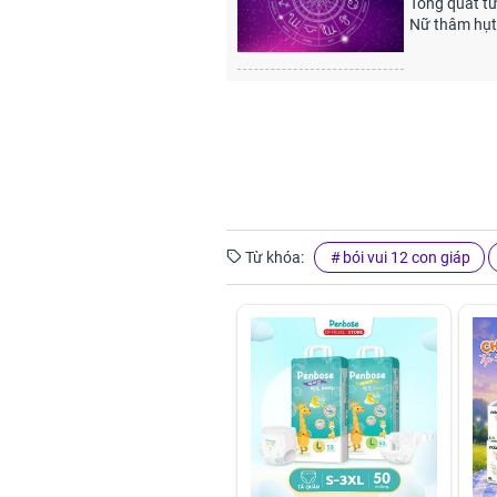
Tổng quát t
Nữ thâm hụt 
Từ khóa:
bói vui 12 con giáp