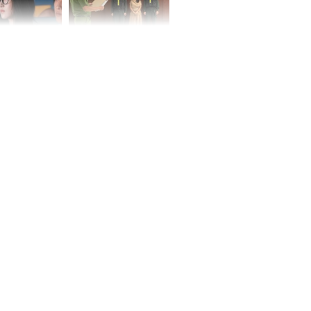
 ở tuổi 20 của
NÓNG: Khởi tố ca sĩ
Vương Phi sau
Phương Diễm Huyền
ẫu thuật gây
và giám đốc công ty
truyền thông
h nữ diễn viên
 gặp tai nạn,
u 50 mũi