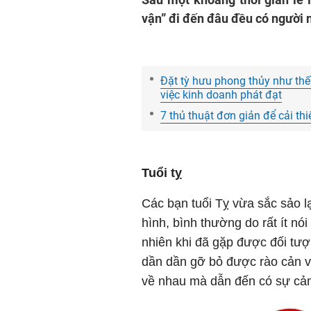
vận” đi đến đâu đều có người 
Đặt tỳ hưu phong thủy như thế 
việc kinh doanh phát đạt
7 thủ thuật đơn giản để cải th
Tuổi tỵ
Các bạn tuổi Tỵ vừa sắc sảo lạ
hình, bình thường do rất ít nó
nhiên khi đã gặp được đối tượn
dần dần gỡ bỏ được rào cản vớ
về nhau mà dẫn đến có sự cảm