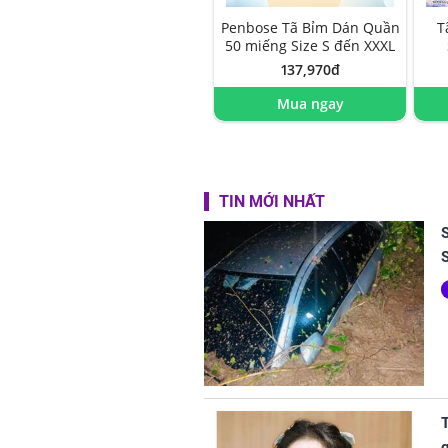
Penbose Tã Bỉm Dán Quần
T
50 miếng Size S đến XXXL
137,970đ
Mua ngay
TIN MỚI NHẤT
S
T
g