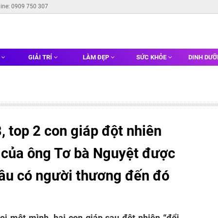
line: 0909 750 307
G
GIẢI TRÍ
LÀM ĐẸP
SỨC KHỎE
DINH DƯ
 top 2 con giáp đột nhiên
” của ông Tơ bà Nguyệt được
âu có người thương đến đó
oi một mình, hai con giáp sau đột nhiên “đổi