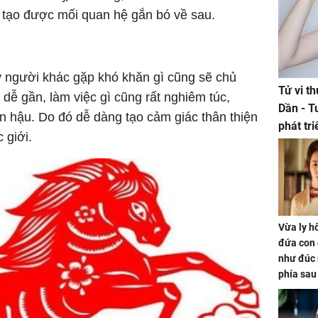
, tạo được mối quan hệ gắn bó về sau.
y người khác gặp khó khăn gì cũng sẽ chủ
Tử vi t
h dễ gần, làm việc gì cũng rất nghiêm túc,
Dần - T
n hậu. Do đó dễ dàng tạo cảm giác thân thiện
phát tr
 giới.
ảm đạm
Vừa ly hô
đứa con 
như đúc 
phía sau