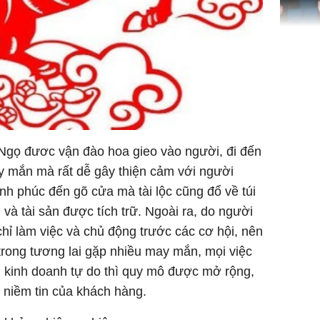
Nhan sắc
con gái 
4 lần ph
bất ngờ
 Ngọ đươc vận đào hoa gieo vào người, đi đến
 mắn mà rất dễ gây thiện cảm với người
Danh tín
nổi tiếng
 phúc đến gõ cửa mà tài lộc cũng đổ về túi
phải khâ
 và tài sản được tích trữ. Ngoài ra, do người
ỉ làm việc và chủ động trước các cơ hội, nên
rong tương lai gặp nhiều may mắn, mọi việc
i kinh doanh tự do thì quy mô được mở rộng,
 niềm tin của khách hàng.