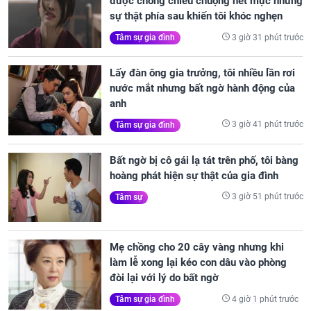
được chồng chiều chuộng hết mực nhưng
sự thật phía sau khiến tôi khóc nghẹn
3 giờ 31 phút trước
Tâm sự gia đình
Lấy đàn ông gia trưởng, tôi nhiều lần rơi
nước mắt nhưng bất ngờ hành động của
anh
3 giờ 41 phút trước
Tâm sự gia đình
Bất ngờ bị cô gái lạ tát trên phố, tôi bàng
hoàng phát hiện sự thật của gia đình
3 giờ 51 phút trước
Tâm sự
Mẹ chồng cho 20 cây vàng nhưng khi
làm lễ xong lại kéo con dâu vào phòng
đòi lại với lý do bất ngờ
4 giờ 1 phút trước
Tâm sự gia đình