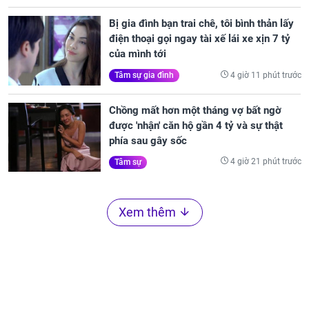
Bị gia đình bạn trai chê, tôi bình thản lấy
điện thoại gọi ngay tài xế lái xe xịn 7 tỷ
của mình tới
4 giờ 11 phút trước
Tâm sự gia đình
Chồng mất hơn một tháng vợ bất ngờ
được 'nhận' căn hộ gần 4 tỷ và sự thật
phía sau gây sốc
4 giờ 21 phút trước
Tâm sự
Xem thêm