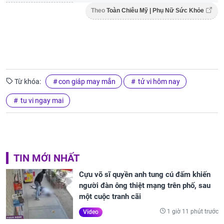
Theo
Toàn Chiêu Mỹ | Phụ Nữ Sức Khỏe
Từ khóa:
con giáp may mắn
tử vi hôm nay
tu vi ngay mai
TIN MỚI NHẤT
Cựu võ sĩ quyền anh tung cú đấm khiến
người đàn ông thiệt mạng trên phố, sau
một cuộc tranh cãi
1 giờ 11 phút trước
Video