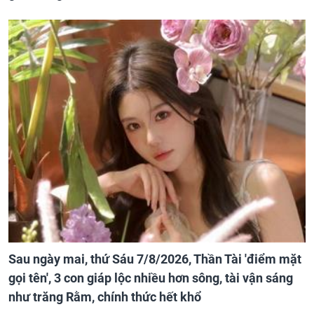
Sau ngày mai, thứ Sáu 7/8/2026, Thần Tài 'điểm mặt
gọi tên', 3 con giáp lộc nhiều hơn sông, tài vận sáng
như trăng Rằm, chính thức hết khổ