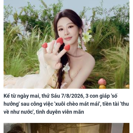
Kể từ ngày mai, thứ Sáu 7/8/2026, 3 con giáp 'số
hưởng' sau công việc 'xuôi chèo mát mái', tiền tài 'thu
về như nước', tình duyên viên mãn