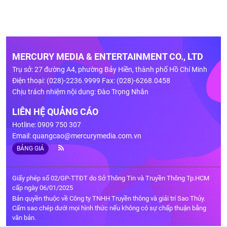
MERCURY MEDIA & ENTERTAINMENT CO., LTD
Trụ sở: 27 đường A4, phường Bảy Hiền, thành phố Hồ Chí Minh
Điện thoại: (028)-2236.9999 Fax: (028)-6268.0458
Chịu trách nhiệm nội dung: Đào Trọng Nhân
LIÊN HỆ QUẢNG CÁO
Hotline: 0909 750 307
Email:
quangcao@mercurymedia.com.vn
BẢNG GIÁ
Giấy phép số 02/GP-TTĐT do Sở Thông Tin và Truyền Thông Tp.HCM
cấp ngày 06/01/2025
Bản quyền thuộc về Công ty TNHH Truyền thông và giải trí Sao Thủy.
Cấm sao chép dưới mọi hình thức nếu không có sự chấp thuận bằng
văn bản.