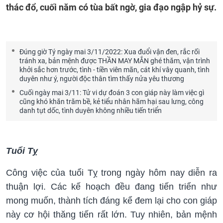
thác đổ, cuối năm có tùa bất ngờ, gia đạo ngập hỷ sự.
Đúng giờ Tý ngày mai 3/11/2022: Xua đuổi vận đen, rắc rối
tránh xa, bản mệnh được THẦN MAY MẮN ghé thăm, vận trình
khởi sắc hơn trước, tình - tiền viên mãn, cát khí vây quanh, tình
duyên như ý, người độc thân tìm thấy nửa yêu thương
Cuối ngày mai 3/11: Tử vi dự đoán 3 con giáp này làm việc gì
cũng khó khăn trăm bề, kẻ tiểu nhân hãm hại sau lưng, công
danh tụt dốc, tình duyên không nhiều tiến triển
Tuổi Tỵ
Công việc của tuổi Tỵ trong ngày hôm nay diễn ra
thuận lợi. Các kế hoạch đều đang tiến triển như
mong muốn, thành tích đáng kể đem lại cho con giáp
này cơ hội thăng tiến rất lớn. Tuy nhiên, bản mệnh