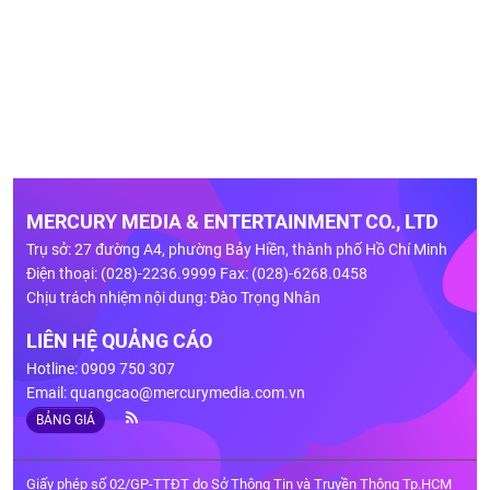
MERCURY MEDIA & ENTERTAINMENT CO., LTD
Trụ sở: 27 đường A4, phường Bảy Hiền, thành phố Hồ Chí Minh
Điện thoại: (028)-2236.9999 Fax: (028)-6268.0458
Chịu trách nhiệm nội dung: Đào Trọng Nhân
LIÊN HỆ QUẢNG CÁO
Hotline: 0909 750 307
Email:
quangcao@mercurymedia.com.vn
BẢNG GIÁ
Giấy phép số 02/GP-TTĐT do Sở Thông Tin và Truyền Thông Tp.HCM