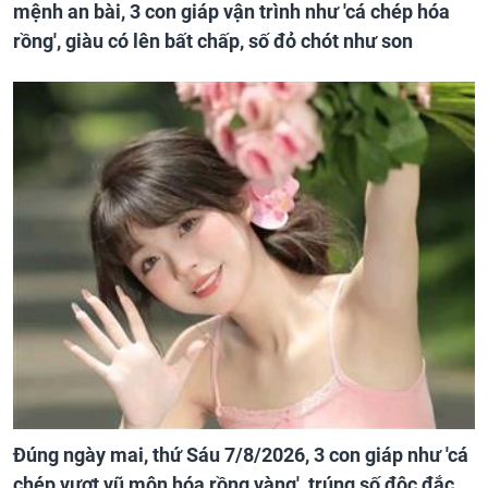
mệnh an bài, 3 con giáp vận trình như 'cá chép hóa
rồng', giàu có lên bất chấp, số đỏ chót như son
Đúng ngày mai, thứ Sáu 7/8/2026, 3 con giáp như 'cá
chép vượt vũ môn hóa rồng vàng', trúng số độc đắc,