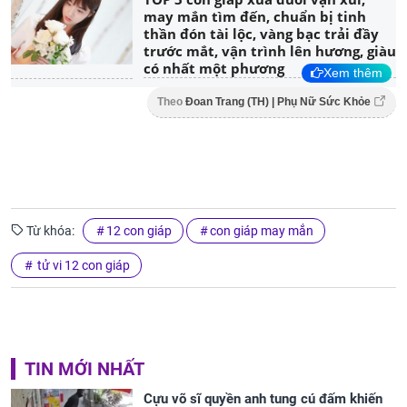
may mắn tìm đến, chuẩn bị tinh
thần đón tài lộc, vàng bạc trải đầy
trước mắt, vận trình lên hương, giàu
có nhất một phương
Xem thêm
Theo
Đoan Trang (TH) | Phụ Nữ Sức Khỏe
Từ khóa:
12 con giáp
con giáp may mắn
tử vi 12 con giáp
TIN MỚI NHẤT
Cựu võ sĩ quyền anh tung cú đấm khiến