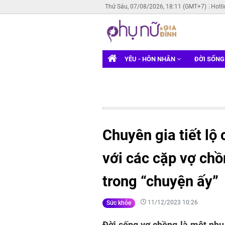
Thứ Sáu, 07/08/2026, 18:11 (GMT+7)
Hotl
YÊU - HÔN NHÂN
ĐỜI SỐN
Chuyên gia tiết lộ
với các cặp vợ c
trong “chuyện ấy”
11/12/2023 10:26
Sức khỏe
Đời sống vợ chồng là một nhu 