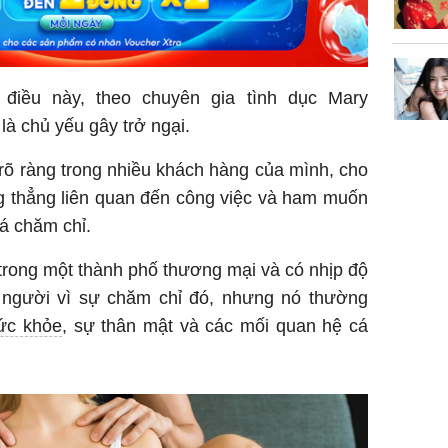
giàu san
đổi đời 
dung có 
ngày càn
điều này, theo chuyên gia tình dục Mary
sung túc
là chủ yếu gây trở ngại.
rõ ràng trong nhiều khách hàng của mình, cho
ng thẳng liên quan đến công việc và ham muốn
uá chăm chỉ.
trong một thành phố thương mại và có nhịp độ
 người vì sự chăm chỉ đó, nhưng nó thường
ức khỏe
, sự thân mật và các mối quan hệ cá