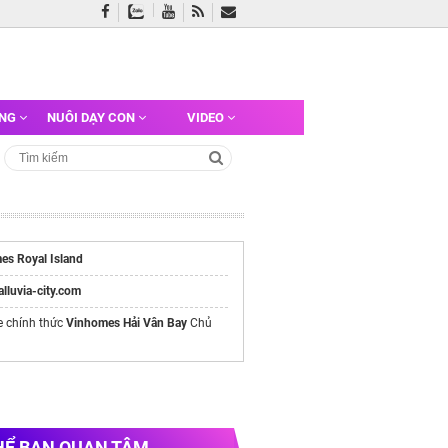
ỠNG
NUÔI DẠY CON
VIDEO
es Royal Island
/alluvia-city.com
e chính thức
Vinhomes Hải Vân Bay
Chủ
HỂ BẠN QUAN TÂM