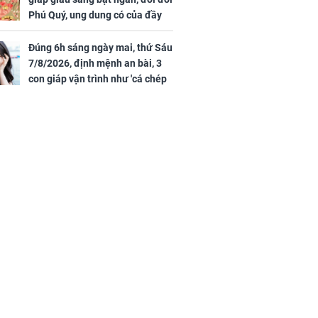
Phú Quý, ung dung có của đầy
g bạt ngàn,
nhà, ngày càng hưng thịnh sung
Phú Quý, ung
túc
của đầy nhà,
Đúng 6h sáng ngày mai, thứ Sáu
g hưng thịnh
7/8/2026, định mệnh an bài, 3
con giáp vận trình như 'cá chép
hóa rồng', giàu có lên bất chấp,
số đỏ chót như son