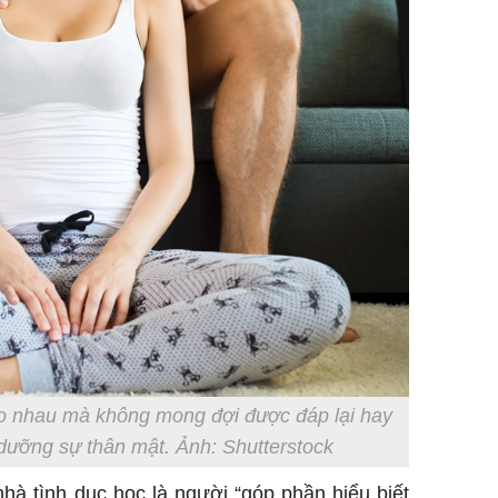
ho nhau mà không mong đợi được đáp lại hay
 dưỡng sự thân mật. Ảnh: Shutterstock
hà tình dục học là người “góp phần hiểu biết