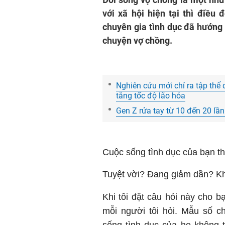
với xã hội hiện tại thì điều
chuyên gia tình dục đã hướng
chuyện vợ chồng.
Nghiên cứu mới chỉ ra tập thể 
tăng tốc độ lão hóa
Gen Z rửa tay từ 10 đến 20 lầ
Cuộc sống tình dục của bạn t
Tuyệt vời? Đang giảm dần? Kh
Khi tôi đặt câu hỏi này cho b
mỗi người tôi hỏi. Mẫu số c
sống tình dục của họ không 