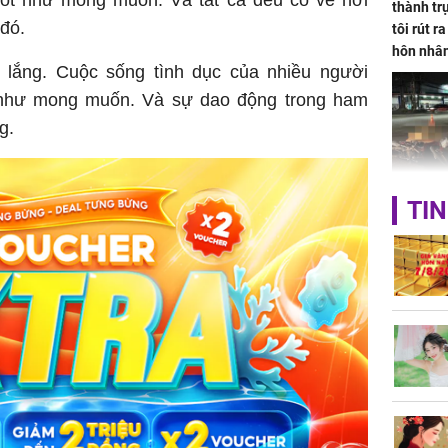
thành trụ
 đó.
tôi rút r
hôn nhâ
 lắng. Cuộc sống tình dục của nhiều người
n như mong muốn. Và sự dao động trong ham
g.
TP.HCM:
TIN
tử vong 
làm về t
nghiệp 
Sau 00h
8/8/2026