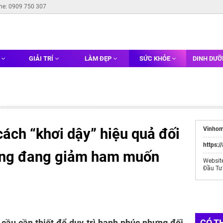
ine: 0909 750 307
G
GIẢI TRÍ
LÀM ĐẸP
SỨC KHỎE
DINH DƯ
 cách “khơi dậy” hiệu quả đối
Vinhom
https:/
hồng đang giảm ham muốn
Websit
Đầu Tư
cầu cần thiết để duy trì hạnh phúc nhưng đối
CÓ T