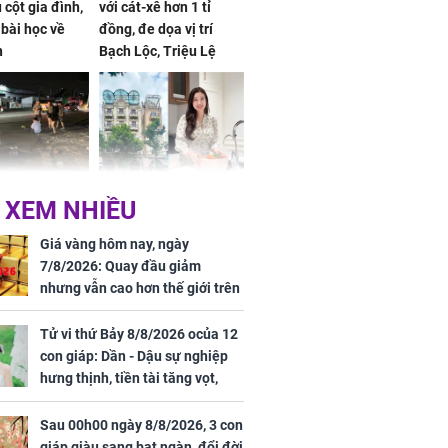
 cột gia đình,
với cát-xê hơn 1 tỉ
a bài học về
đồng, đe dọa vị trí
n
Bạch Lộc, Triệu Lệ
Dĩnh
 Nữ công nhân
Đỗ Mỹ Linh hé lộ góc
 XEM NHIỀU
trên đường đi
bếp chill của nhà mới -
rong khu công
cạnh biệt thự bầu Hiển
Giá vàng hôm nay, ngày
Sóng Thần
7/8/2026: Quay đầu giảm
nhưng vẫn cao hơn thế giới trên
7 triệu đồng
Tử vi thứ Bảy 8/8/2026 ocủa 12
con giáp: Dần - Dậu sự nghiệp
hưng thịnh, tiền tài tăng vọt,
Mão - Thân công việc bất trắc,
tiền mất tật mang
Sau 00h00 ngày 8/8/2026, 3 con
00 ngày
giáp giàu sang bạt ngàn, đổi đời
, 3 con giáp