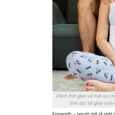
Dành thời gian và mát-xa c
tình dục sẽ giúp nuôi
Foxworth – người mô tả một n