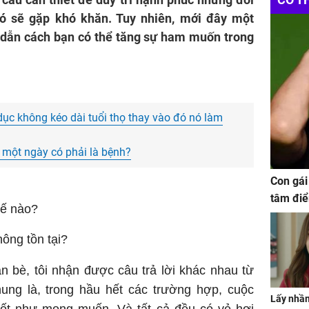
 đó sẽ gặp khó khăn. Tuy nhiên, mới đây một
 dẫn cách bạn có thể tăng sự ham muốn trong
dục không kéo dài tuổi thọ thay vào đó nó làm
n một ngày có phải là bệnh?
Con gái
tâm điể
hế nào?
ông tồn tại?
ạn bè, tôi nhận được câu trả lời khác nhau từ
hung là, trong hầu hết các trường hợp, cuộc
Lấy nhầm
tốt như mong muốn. Và tất cả đều có vẻ hơi