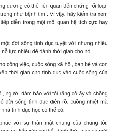
ng dương có thể liên quan đến chứng rối loạn
trọng như bệnh tim . Vì vậy, hãy kiểm tra xem
tiếp diễn trong một mối quan hệ tích cực hay
 một đời sống tình dục tuyệt vời nhưng nhiều
 nỗ lực nhiều để dành thời gian cho nó.
ho công việc, cuộc sống xã hội, bạn bè và con
 xếp thời gian cho tình dục vào cuộc sống của
i, người đảm bảo với tôi rằng cô ấy và chồng
ó đời sống tình dục điên rồ, cuồng nhiệt mà
nhà tình dục học có thể có.
 phúc với sự thân mật chung của chúng tôi.
g qua sự tiếp xúc cơ thể, dành thời gian và mát