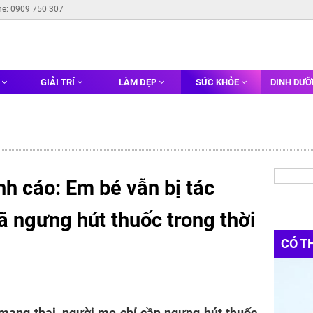
ne: 0909 750 307
G
GIẢI TRÍ
LÀM ĐẸP
SỨC KHỎE
DINH DƯ
h cáo: Em bé vẫn bị tác
 ngưng hút thuốc trong thời
CÓ T
 mang thai, người mẹ chỉ cần ngưng hút thuốc