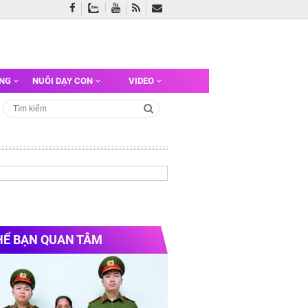
ỠNG
NUÔI DẠY CON
VIDEO
HỂ BẠN QUAN TÂM