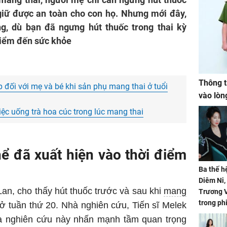
 giữ được an toàn cho con họ. Nhưng mới đây,
ng, dù bạn đã ngưng hút thuốc trong thai kỳ
hiểm đến sức khỏe
Thông t
 đối với mẹ và bé khi sản phụ mang thai ở tuổi
vào lòn
iệc uống trà hoa cúc trong lúc mang thai
ể đã xuất hiện vào thời điểm
Ba thế h
Diêm Ni
an, cho thấy hút thuốc trước và sau khi
mang
Trương V
trong ph
ở tuần thứ 20. Nhà nghiên cứu, Tiến sĩ Melek
ủa nghiên cứu này nhấn mạnh tầm quan trọng