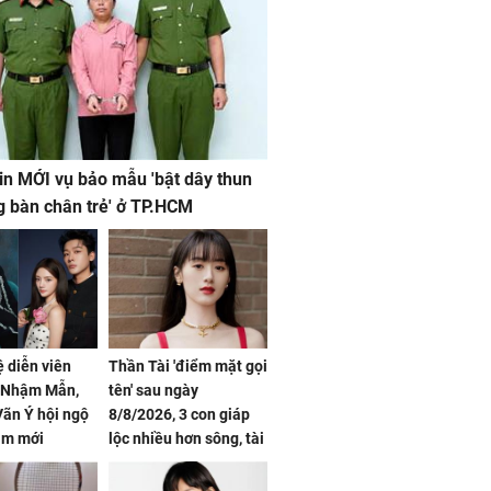
in MỚI vụ bảo mẫu 'bật dây thun
g bàn chân trẻ' ở TP.HCM
ệ diễn viên
Thần Tài 'điểm mặt gọi
, Nhậm Mẫn,
tên' sau ngày
ãn Ý hội ngộ
8/8/2026, 3 con giáp
im mới
lộc nhiều hơn sông, tài
vận sáng như trăng
Rằm, chính thức hết