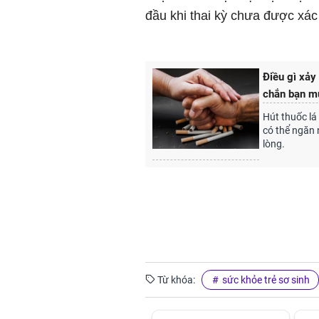
đầu khi thai kỳ chưa được xá
Điều gì xảy 
chắn bạn mu
Hút thuốc l
có thể ngăn 
lòng.
Từ khóa:
sức khỏe trẻ sơ sinh