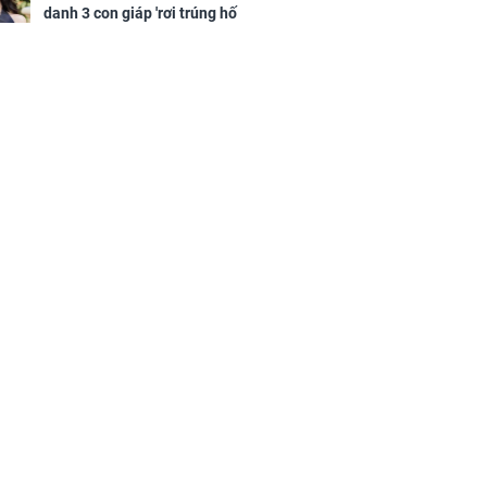
danh 3 con giáp 'rơi trúng hố
vàng', tiền bạc ùa về nhà 'như lũ
cuốn', vươn mình thành đại gia
trong phút chốc