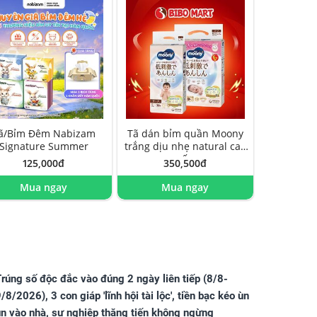
ã/Bỉm Đêm Nabizam
Tã dán bỉm quần Moony
Signature Summer
trắng dịu nhẹ natural cao
cấp
125,000đ
350,500đ
Mua ngay
Mua ngay
rúng số độc đắc vào đúng 2 ngày liên tiếp (8/8-
/8/2026), 3 con giáp 'lĩnh hội tài lộc', tiền bạc kéo ùn
ùn vào nhà, sự nghiệp thăng tiến không ngừng