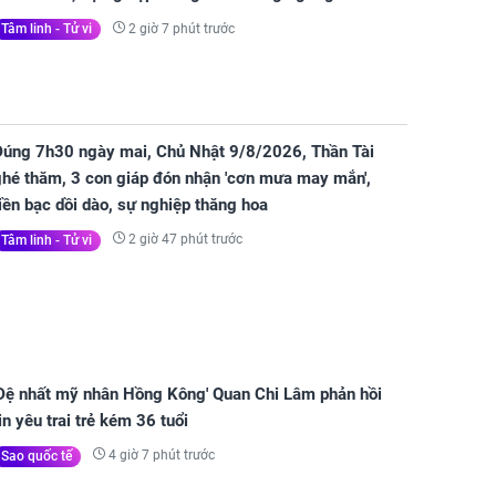
2 giờ 7 phút trước
Tâm linh - Tử vi
Đúng 7h30 ngày mai, Chủ Nhật 9/8/2026, Thần Tài
ghé thăm, 3 con giáp đón nhận 'cơn mưa may mắn',
iền bạc dồi dào, sự nghiệp thăng hoa
2 giờ 47 phút trước
Tâm linh - Tử vi
'Đệ nhất mỹ nhân Hồng Kông' Quan Chi Lâm phản hồi
in yêu trai trẻ kém 36 tuổi
4 giờ 7 phút trước
Sao quốc tế