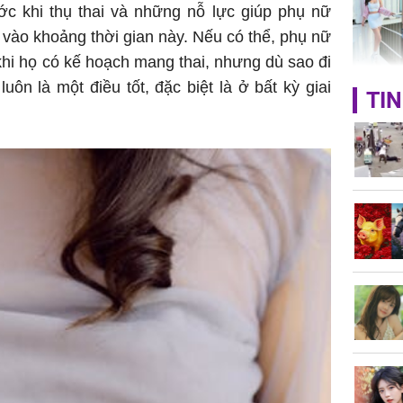
ớc khi thụ thai và những nỗ lực giúp phụ nữ
 vào khoảng thời gian này. Nếu có thể, phụ nữ
hi họ có kế hoạch mang thai, nhưng dù sao đi
uôn là một điều tốt, đặc biệt là ở bất kỳ giai
HH Mai 
TIN
Mua đồ hi
tặng em 
120 tỷ tr
Danh tín
hành hu
nữ ở giữ
TP.HCM