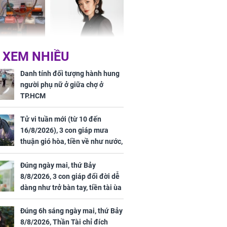
khổ
Phương Thúy:
Triệu Lệ Dĩnh liên tiếp
 XEM NHIỀU
ệu theo "lô",
được Kim Ưng ưu ái,
gái biệt thự
đãi ngộ đặc biệt gây
Danh tính đối tượng hành hung
ong "nốt nhạc"
chú ý
người phụ nữ ở giữa chợ ở
TP.HCM
Tử vi tuần mới (từ 10 đến
16/8/2026), 3 con giáp mưa
h đối tượng
thuận gió hòa, tiền về như nước,
ng người phụ
bạc vàng dư dả, Phú Quý Vinh
a chợ ở
Hoa, vận trình khai sáng
Đúng ngày mai, thứ Bảy
8/8/2026, 3 con giáp đổi đời dễ
dàng như trở bàn tay, tiền tài ùa
tới, ngồi không lộc cũng đến,
phú quý theo tới già
Đúng 6h sáng ngày mai, thứ Bảy
8/8/2026, Thần Tài chỉ đích