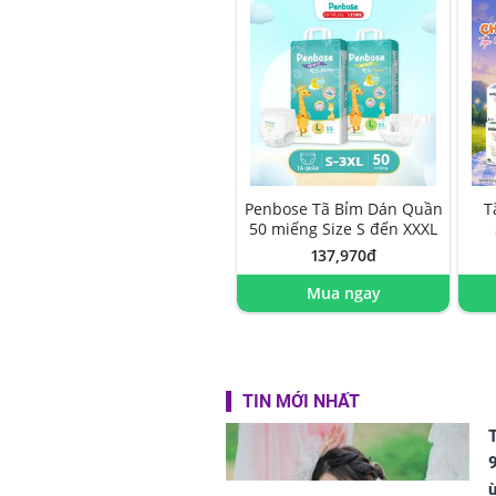
Penbose Tã Bỉm Dán Quần
T
50 miếng Size S đến XXXL
137,970đ
Mua ngay
TIN MỚI NHẤT
T
9