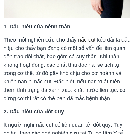
1. Dấu hiệu của bệnh thận
Theo một nghiên cứu cho thấy
nấc cụt
kéo dài là dấu
hiệu cho thấy bạn đang có một số
vấn đề liên quan
đến trao đổi chất,
bao gồm cả
suy thận.
Khi thận
không hoạt động,
các chất thải độc hại sẽ
tích tụ
trong cơ thể, từ đó gây
khó chịu cho cơ hoành
và
khiến bạn bị
nấc cụt
.
Đặc biệt,
nếu bạn xuất hiện
thêm tình trạng
da xanh xao,
khát nước liên tục, co
cứng cơ thì rất có thể bạn đã
mắc bệnh thận
.
2. Dấu hiệu của đột quỵ
Ít người nghĩ
nấc cụt có liên quan tới
đột quỵ.
Tuy
nhiên, theo các nhà nghiên cứu tại Trung tâm Y tế