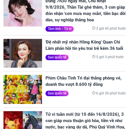
Đúng 7h30 ngày mai, Chủ Nhật
9/8/2026, Thần Tài ghé thăm, 3 con giáp
đón nhận 'cơn mưa may mắn', tiền bạc dồi
dào, sự nghiệp thăng hoa
3 giờ 43 phút trước
Tâm linh - Tử vi
'Đệ nhất mỹ nhân Hồng Kông' Quan Chi
Lâm phản hồi tin yêu trai trẻ kém 36 tuổi
5 giờ 3 phút trước
Sao quốc tế
Phim Châu Tinh Trì đại thắng phòng vé,
doanh thu vượt 8.600 tỷ đồng
6 giờ 30 phút trước
Sao quốc tế
Tử vi tuần mới (từ 10 đến 16/8/2026), 3
con giáp mưa thuận gió hòa, tiền về như
nước, bạc vàng dư dả, Phú Quý Vinh Hoa,