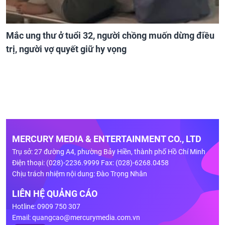
Mắc ung thư ở tuổi 32, người chồng muốn dừng điều
trị, người vợ quyết giữ hy vọng
MERCURY MEDIA & ENTERTAINMENT CO., LTD
Trụ sở: 27 đường A4, phường Bảy Hiền, thành phố Hồ Chí Minh
Điện thoại: (028)-2236.9999 Fax: (028)-6268.0458
Chịu trách nhiệm nội dung: Đào Trọng Nhân
LIÊN HỆ QUẢNG CÁO
Hotline: 0909 750 307
Email:
quangcao@mercurymedia.com.vn