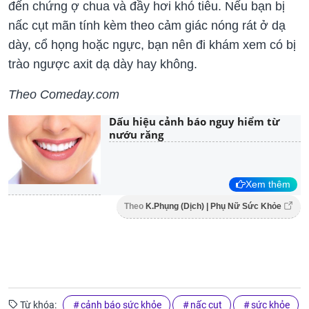
đến
chứng ợ chua
và
đầy hơi
khó tiêu.
Nếu bạn bị
nấc cụt mãn tính
kèm theo cảm giác nóng rát ở
dạ
dày, cổ họng hoặc ngực, bạn nên đi khám xem có bị
trào ngược axit dạ dày hay không.
Theo Comeday.com
Dấu hiệu cảnh báo nguy hiểm từ
nướu răng
Xem thêm
Theo
K.Phụng (Dịch) | Phụ Nữ Sức Khỏe
Từ khóa:
cảnh báo sức khỏe
nấc cụt
sức khỏe