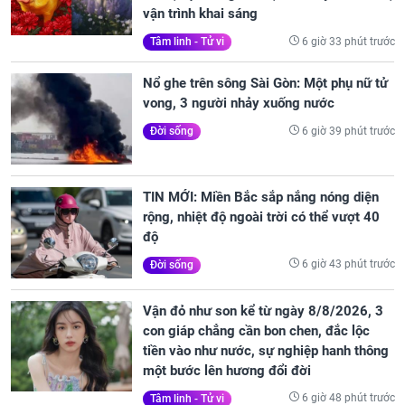
vận trình khai sáng
6 giờ 33 phút trước
Tâm linh - Tử vi
Nổ ghe trên sông Sài Gòn: Một phụ nữ tử
vong, 3 người nhảy xuống nước
6 giờ 39 phút trước
Đời sống
TIN MỚI: Miền Bắc sắp nắng nóng diện
rộng, nhiệt độ ngoài trời có thể vượt 40
độ
6 giờ 43 phút trước
Đời sống
Vận đỏ như son kể từ ngày 8/8/2026, 3
con giáp chẳng cần bon chen, đắc lộc
tiền vào như nước, sự nghiệp hanh thông
một bước lên hương đổi đời
6 giờ 48 phút trước
Tâm linh - Tử vi