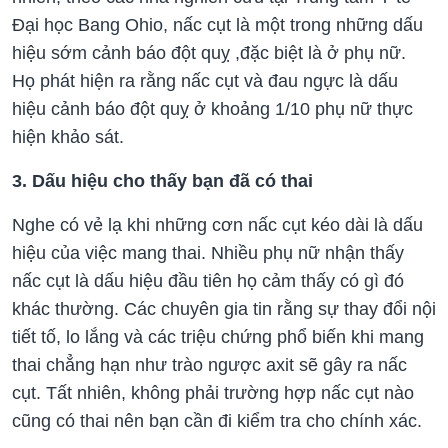
Đại học Bang Ohio, nấc cụt
là một trong những dấu
hiệu
sớm cảnh báo
đột quỵ
,đặc biệt là ở phụ nữ.
Họ
phát hiện ra rằng
nấc cụt
và
đau ngực là
dấu
hiệu cảnh báo
đột quỵ ở
khoảng 1/10
phụ nữ thực
hiện khảo sát.
3. Dấu hiệu cho thấy bạn đã có thai
Nghe có vẻ lạ khi những cơn nấc cụt kéo dài là
dấu
hiệu của việc mang thai
. Nhiều
phụ nữ nhận thấy
nấc cụt
là dấu hiệu đầu tiên họ cảm thấy có gì đó
khác thường.
Các chuyên gia tin rằng
sự thay đổi nội
tiết tố
, lo lắng và
các triệu chứng phổ biến khi mang
thai chẳng hạn như
trào ngược axit sẽ gây ra nấc
cụt.
Tất nhiên, không phải trường hợp nấc cụt nào
cũng có thai nên bạn cần đi
kiểm tra cho chính xác
.