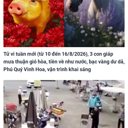
Tử vi tuần mới (từ 10 đến 16/8/2026), 3 con giáp
mưa thuận gió hòa, tiền về như nước, bạc vàng dư dả,
Phú Quý Vinh Hoa, vận trình khai sáng